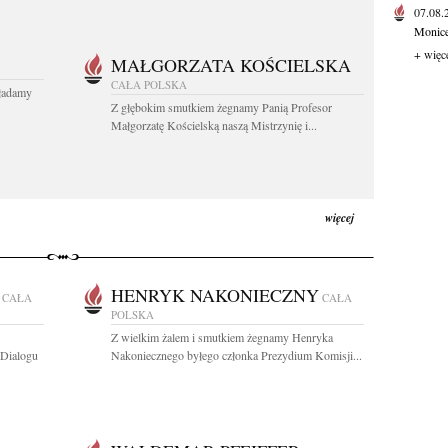
07.08
Monice 
+ więc
MAŁGORZATA KOŚCIELSKA
CAŁA POLSKA
kładamy
Z głębokim smutkiem żegnamy Panią Profesor
Małgorzatę Kościelską naszą Mistrzynię i...
więcej
HENRYK NAKONIECZNY
CAŁA
CAŁA
POLSKA
Z wielkim żalem i smutkiem żegnamy Henryka
 Dialogu
Nakoniecznego byłego członka Prezydium Komisji...