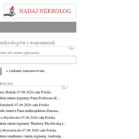
 nekrologów i wspomnień
wisko lub numer ogłoszenia:
+ szukanie zaawansowane
KROLOGI
usz Butruk
07.08.2026
cała Polska
okim żalem żegnamy Pana Profesora dr....
Smolarek
07.08.2026
cała Polska
du śmierci Pana nadinspektora Zenona...
wa Myśliwska
07.08.2026
cała Polska
okim żalem żegnamy Wacławę Myśliwską z...
j Morozowski
07.08.2026
cała Polska
okim smutkiem i żalem żegnamy Andrzeja...