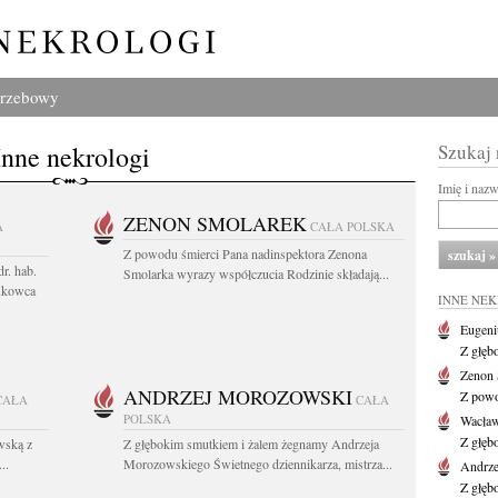
grzebowy
Inne nekrologi
Szukaj
Imię i naz
ZENON SMOLAREK
A
CAŁA POLSKA
Z powodu śmierci Pana nadinspektora Zenona
r. hab.
Smolarka wyrazy współczucia Rodzinie składają...
ukowca
INNE NE
Eugeni
Z głęb
Zenon 
ANDRZEJ MOROZOWSKI
Z powo
CAŁA
CAŁA
POLSKA
Wacła
Z głęb
wską z
Z głębokim smutkiem i żalem żegnamy Andrzeja
..
Morozowskiego Świetnego dziennikarza, mistrza...
Andrze
Z głęb