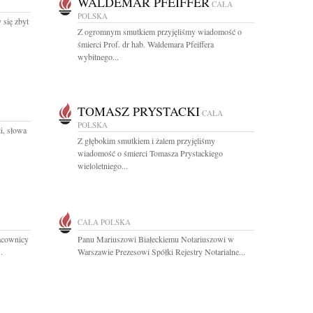
WALDEMAR PFEIFFER
CAŁA
POLSKA
 się zbyt
Z ogromnym smutkiem przyjęliśmy wiadomość o
śmierci Prof. dr hab. Waldemara Pfeiffera
wybitnego...
TOMASZ PRYSTACKI
CAŁA
POLSKA
i, słowa
Z głębokim smutkiem i żalem przyjęliśmy
wiadomość o śmierci Tomasza Prystackiego
wieloletniego...
CAŁA POLSKA
racownicy
Panu Mariuszowi Białeckiemu Notariuszowi w
.
Warszawie Prezesowi Spółki Rejestry Notarialne...