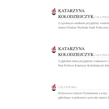
KATARZYNA
KOŁODZIEJCZYK
CAŁA POL
Z ogromnym smutkiem przyjęliśmy wiadom
śmierci Dziekan Wydziału Nauk Politycznych
KATARZYNA
KOŁODZIEJCZYK
CAŁA POL
Z głębokim żalem przyjęliśmy wiadomość o
Pani Profesor Katarzyny Kołodziejczyk dzie
CAŁA POLSKA
Profesorowi Jackowi Pyżalskiemu wyrazy
głębokiego współczucia z powodu śmierci Ż