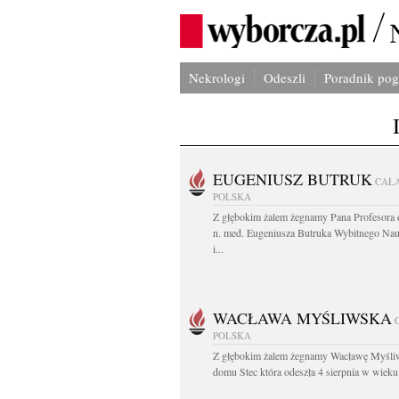
Nekrologi
Odeszli
Poradnik po
EUGENIUSZ BUTRUK
CAŁ
POLSKA
Z głębokim żalem żegnamy Pana Profesora d
n. med. Eugeniusza Butruka Wybitnego Na
i...
WACŁAWA MYŚLIWSKA
POLSKA
Z głębokim żalem żegnamy Wacławę Myśli
domu Stec która odeszła 4 sierpnia w wieku.