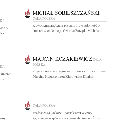
MICHAŁ SOBIESZCZAŃSKI
CAŁA POLSKA
SKA
Z głębokim smutkiem przyjęliśmy wiadomość o
ość o
śmierci wieloletniego Członka Zarządu Michała...
 i...
MARCIN KOZAKIEWICZ
CAŁA
POLSKA
SKA
Z głębokim żalem żegnamy profesora dr hab. n. med.
 śmierci
Marcina Kozakiewicza Kierownika Kliniki...
kan...
CAŁA POLSKA
Profesorowi Jackowi Pyżalskiemu wyrazy
ony...
głębokiego współczucia z powodu śmierci Żony...