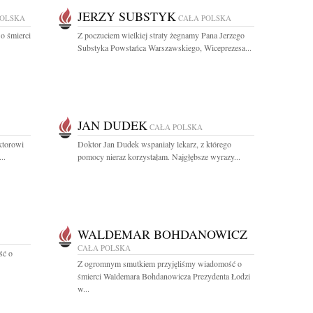
JERZY SUBSTYK
POLSKA
CAŁA POLSKA
o śmierci
Z poczuciem wielkiej straty żegnamy Pana Jerzego
Substyka Powstańca Warszawskiego, Wiceprezesa...
JAN DUDEK
CAŁA POLSKA
ktorowi
Doktor Jan Dudek wspaniały lekarz, z którego
..
pomocy nieraz korzystałam. Najgłębsze wyrazy...
WALDEMAR BOHDANOWICZ
CAŁA POLSKA
ść o
Z ogromnym smutkiem przyjęliśmy wiadomość o
śmierci Waldemara Bohdanowicza Prezydenta Łodzi
w...