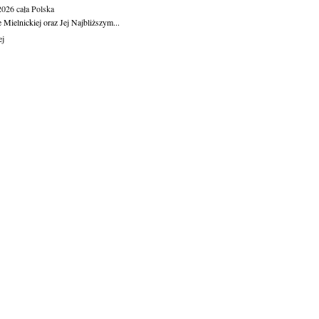
.2026
cała Polska
Mielnickiej oraz Jej Najbliższym...
ej