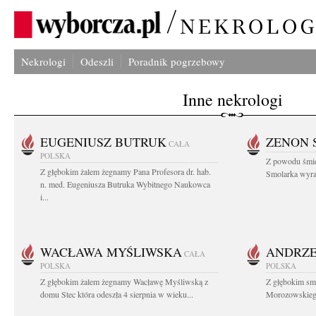
Nekrologi
Odeszli
Poradnik pogrzebowy
Inne nekrologi
EUGENIUSZ BUTRUK
ZENON 
CAŁA
POLSKA
Z powodu śmie
Z głębokim żalem żegnamy Pana Profesora dr. hab.
Smolarka wyraz
n. med. Eugeniusza Butruka Wybitnego Naukowca
i...
WACŁAWA MYŚLIWSKA
ANDRZE
CAŁA
POLSKA
POLSKA
Z głębokim żalem żegnamy Wacławę Myśliwską z
Z głębokim sm
domu Stec która odeszła 4 sierpnia w wieku...
Morozowskiego 