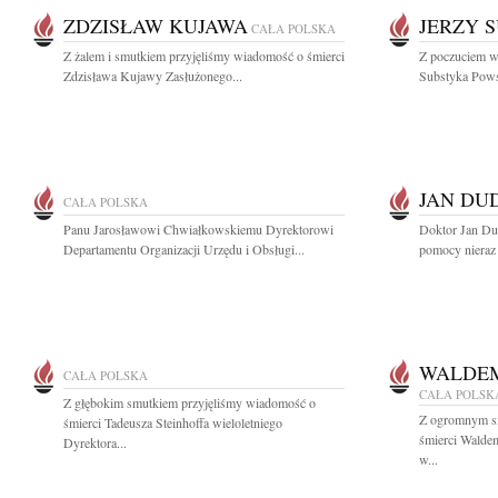
ZDZISŁAW KUJAWA
JERZY 
CAŁA POLSKA
Z żalem i smutkiem przyjęliśmy wiadomość o śmierci
Z poczuciem wi
Zdzisława Kujawy Zasłużonego...
Substyka Pows
JAN DU
CAŁA POLSKA
Panu Jarosławowi Chwiałkowskiemu Dyrektorowi
Doktor Jan Dud
Departamentu Organizacji Urzędu i Obsługi...
pomocy nieraz 
WALDE
CAŁA POLSKA
CAŁA POLSK
Z głębokim smutkiem przyjęliśmy wiadomość o
Z ogromnym s
śmierci Tadeusza Steinhoffa wieloletniego
śmierci Walde
Dyrektora...
w...