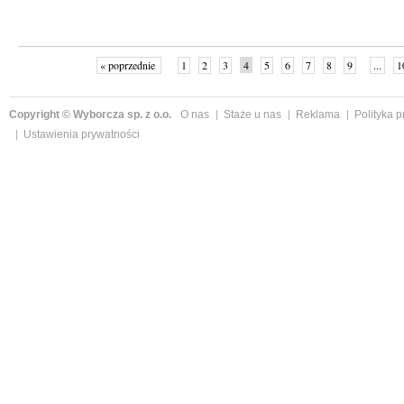
« poprzednie
1
2
3
4
5
6
7
8
9
...
1
Copyright © Wyborcza sp. z o.o.
O nas
Staże u nas
Reklama
Polityka 
Ustawienia prywatności