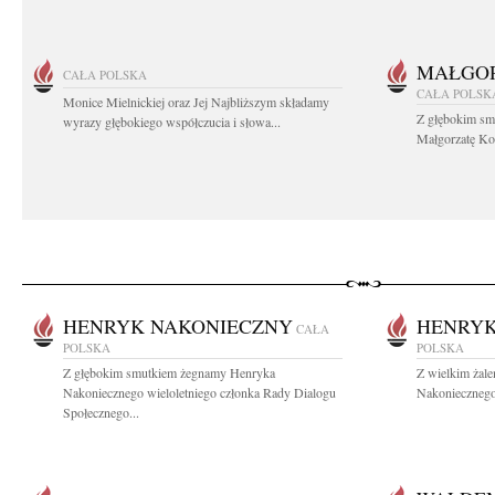
MAŁGOR
CAŁA POLSKA
CAŁA POLSK
Monice Mielnickiej oraz Jej Najbliższym składamy
Z głębokim sm
wyrazy głębokiego współczucia i słowa...
Małgorzatę Koś
HENRYK NAKONIECZNY
HENRYK
CAŁA
POLSKA
POLSKA
Z głębokim smutkiem żegnamy Henryka
Z wielkim żal
Nakoniecznego wieloletniego członka Rady Dialogu
Nakoniecznego
Społecznego...