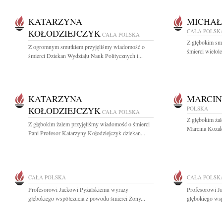
KATARZYNA
MICHAŁ
KOŁODZIEJCZYK
CAŁA POLSK
CAŁA POLSKA
Z głębokim sm
Z ogromnym smutkiem przyjęliśmy wiadomość o
śmierci wielol
śmierci Dziekan Wydziału Nauk Politycznych i...
KATARZYNA
MARCIN
KOŁODZIEJCZYK
POLSKA
CAŁA POLSKA
Z głębokim żal
Z głębokim żalem przyjęliśmy wiadomość o śmierci
Marcina Kozaki
Pani Profesor Katarzyny Kołodziejczyk dziekan...
CAŁA POLSKA
CAŁA POLSK
Profesorowi Jackowi Pyżalskiemu wyrazy
Profesorowi J
głębokiego współczucia z powodu śmierci Żony...
głębokiego wsp