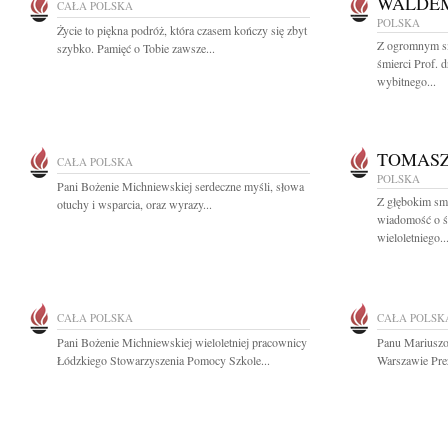
WALDEM
CAŁA POLSKA
POLSKA
Życie to piękna podróż, która czasem kończy się zbyt
Z ogromnym s
szybko. Pamięć o Tobie zawsze...
śmierci Prof. 
wybitnego...
TOMASZ
CAŁA POLSKA
POLSKA
Pani Bożenie Michniewskiej serdeczne myśli, słowa
Z głębokim smu
otuchy i wsparcia, oraz wyrazy...
wiadomość o ś
wieloletniego..
CAŁA POLSKA
CAŁA POLSK
Pani Bożenie Michniewskiej wieloletniej pracownicy
Panu Mariuszo
Łódzkiego Stowarzyszenia Pomocy Szkole...
Warszawie Prez