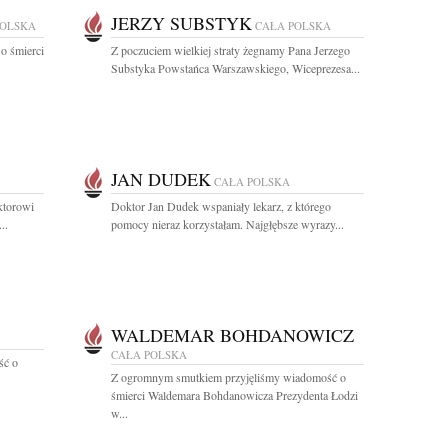
JERZY SUBSTYK
POLSKA
CAŁA POLSKA
o śmierci
Z poczuciem wielkiej straty żegnamy Pana Jerzego
Substyka Powstańca Warszawskiego, Wiceprezesa...
JAN DUDEK
CAŁA POLSKA
ktorowi
Doktor Jan Dudek wspaniały lekarz, z którego
..
pomocy nieraz korzystałam. Najgłębsze wyrazy...
WALDEMAR BOHDANOWICZ
CAŁA POLSKA
ść o
Z ogromnym smutkiem przyjęliśmy wiadomość o
śmierci Waldemara Bohdanowicza Prezydenta Łodzi
w...