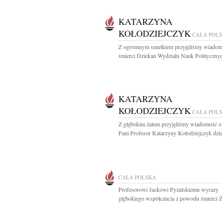
KATARZYNA
KOŁODZIEJCZYK
CAŁA POL
Z ogromnym smutkiem przyjęliśmy wiadom
śmierci Dziekan Wydziału Nauk Politycznych
KATARZYNA
KOŁODZIEJCZYK
CAŁA POL
Z głębokim żalem przyjęliśmy wiadomość o
Pani Profesor Katarzyny Kołodziejczyk dzie
CAŁA POLSKA
Profesorowi Jackowi Pyżalskiemu wyrazy
głębokiego współczucia z powodu śmierci Ż