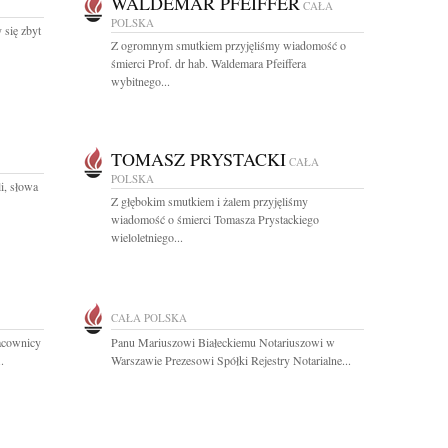
WALDEMAR PFEIFFER
CAŁA
POLSKA
 się zbyt
Z ogromnym smutkiem przyjęliśmy wiadomość o
śmierci Prof. dr hab. Waldemara Pfeiffera
wybitnego...
TOMASZ PRYSTACKI
CAŁA
POLSKA
i, słowa
Z głębokim smutkiem i żalem przyjęliśmy
wiadomość o śmierci Tomasza Prystackiego
wieloletniego...
CAŁA POLSKA
racownicy
Panu Mariuszowi Białeckiemu Notariuszowi w
.
Warszawie Prezesowi Spółki Rejestry Notarialne...