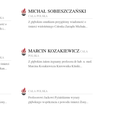
MICHAŁ SOBIESZCZAŃSKI
CAŁA POLSKA
SKA
Z głębokim smutkiem przyjęliśmy wiadomość o
ość o
śmierci wieloletniego Członka Zarządu Michała...
 i...
MARCIN KOZAKIEWICZ
CAŁA
POLSKA
SKA
Z głębokim żalem żegnamy profesora dr hab. n. med.
 śmierci
Marcina Kozakiewicza Kierownika Kliniki...
kan...
CAŁA POLSKA
Profesorowi Jackowi Pyżalskiemu wyrazy
ony...
głębokiego współczucia z powodu śmierci Żony...