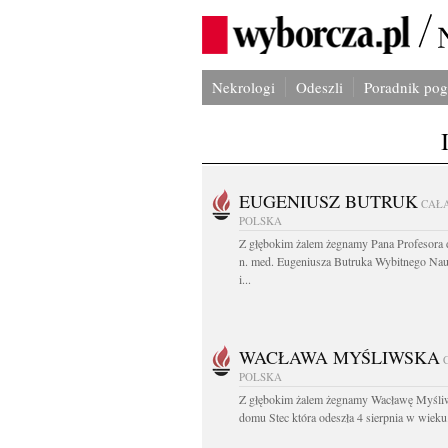
Nekrologi
Odeszli
Poradnik po
EUGENIUSZ BUTRUK
CAŁ
POLSKA
Z głębokim żalem żegnamy Pana Profesora d
n. med. Eugeniusza Butruka Wybitnego Na
i...
WACŁAWA MYŚLIWSKA
POLSKA
Z głębokim żalem żegnamy Wacławę Myśli
domu Stec która odeszła 4 sierpnia w wieku.