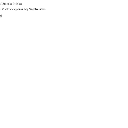
.2026
cała Polska
Mielnickiej oraz Jej Najbliższym...
ej