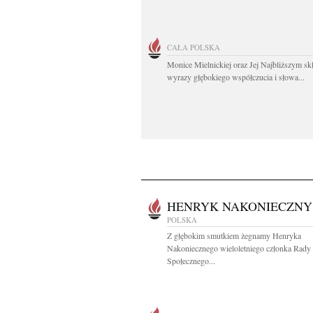
CAŁA POLSKA
Monice Mielnickiej oraz Jej Najbliższym s
wyrazy głębokiego współczucia i słowa...
HENRYK NAKONIECZNY
POLSKA
Z głębokim smutkiem żegnamy Henryka
Nakoniecznego wieloletniego członka Rady
Społecznego...