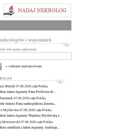
 nekrologów i wspomnień
wisko lub numer ogłoszenia:
+ szukanie zaawansowane
KROLOGI
usz Butruk
07.08.2026
cała Polska
okim żalem żegnamy Pana Profesora dr....
Smolarek
07.08.2026
cała Polska
du śmierci Pana nadinspektora Zenona...
wa Myśliwska
07.08.2026
cała Polska
okim żalem żegnamy Wacławę Myśliwską z...
j Morozowski
07.08.2026
cała Polska
okim smutkiem i żalem żegnamy Andrzeja...