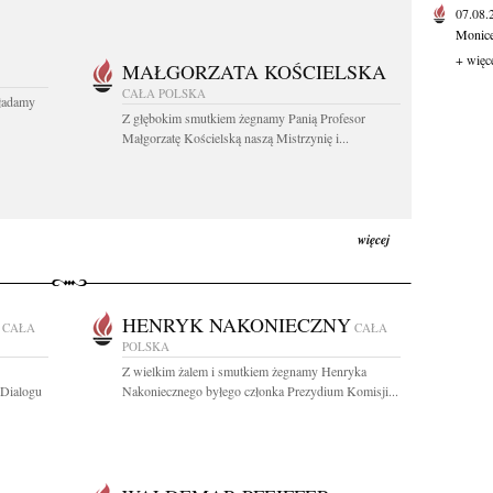
07.08
Monice 
+ więc
MAŁGORZATA KOŚCIELSKA
CAŁA POLSKA
kładamy
Z głębokim smutkiem żegnamy Panią Profesor
Małgorzatę Kościelską naszą Mistrzynię i...
więcej
HENRYK NAKONIECZNY
CAŁA
CAŁA
POLSKA
Z wielkim żalem i smutkiem żegnamy Henryka
 Dialogu
Nakoniecznego byłego członka Prezydium Komisji...