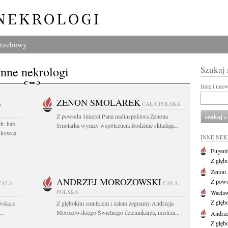
grzebowy
Inne nekrologi
Szukaj
Imię i naz
ZENON SMOLAREK
A
CAŁA POLSKA
Z powodu śmierci Pana nadinspektora Zenona
r. hab.
Smolarka wyrazy współczucia Rodzinie składają...
ukowca
INNE NE
Eugeni
Z głęb
Zenon 
ANDRZEJ MOROZOWSKI
Z powo
CAŁA
CAŁA
POLSKA
Wacła
Z głęb
wską z
Z głębokim smutkiem i żalem żegnamy Andrzeja
..
Morozowskiego Świetnego dziennikarza, mistrza...
Andrze
Z głęb