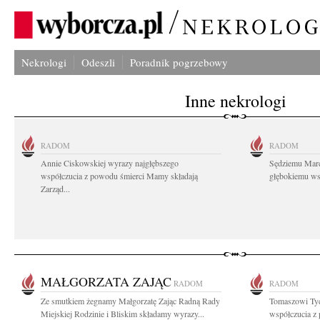
Nekrologi
Odeszli
Poradnik pogrzebowy
Inne nekrologi
RADOM
RADOM
Annie Ciskowskiej wyrazy najgłębszego
Sędziemu Mar
współczucia z powodu śmierci Mamy składają
głębokiemu wsp
Zarząd...
MAŁGORZATA ZAJĄC
RADOM
RADOM
Ze smutkiem żegnamy Małgorzatę Zając Radną Rady
Tomaszowi Tyc
Miejskiej Rodzinie i Bliskim składamy wyrazy...
współczucia z