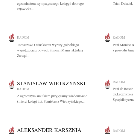
egzaminatora, sympatycznego kolegę i dobrego
Tata i Dziadek 
człowieka...
RADOM
RADOM
Tomaszowi Osińskiemu wyrazy głębokiego
Pani Monice B
współczucia z powodu śmierci Mamy składają
z powodu śmier
Zarząd...
STANISŁAW WIETRZYŃSKI
RADOM
Pani dr Beacie
RADOM
ds.Lecznictwa
Z ogromnym smutkiem przyjęliśmy wiadomość o
Specjalistyczne
śmierci kolegi inż. Stanisława Wietrzyńskiego...
ALEKSANDER KARSZNIA
RADOM