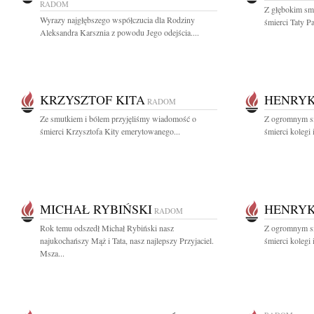
RADOM
Z głębokim sm
Wyrazy najgłębszego współczucia dla Rodziny
śmierci Taty Pa
Aleksandra Karsznia z powodu Jego odejścia....
KRZYSZTOF KITA
HENRYK
RADOM
Ze smutkiem i bólem przyjęliśmy wiadomość o
Z ogromnym s
śmierci Krzysztofa Kity emerytowanego...
śmierci kolegi
MICHAŁ RYBIŃSKI
HENRYK
RADOM
Rok temu odszedł Michał Rybiński nasz
Z ogromnym s
najukochańszy Mąż i Tata, nasz najlepszy Przyjaciel.
śmierci kolegi
Msza...