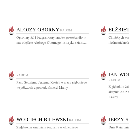
ALOJZY OBORNY
ELŻBIE
RADOM
Ogromny żal i bezgraniczny smutek pozostawiło w
Ci, których ko
nas odejście Alojzego Obornego historyka sztuki,...
nieśmiertelnoś
JAN WO
RADOM
RADOM
Panu Sędziemu Jerzemu Kosieli wyrazy głębokiego
Z głębokim ża
współczucia z powodu śmierci Mamy...
sierpnia 2022 
Krainy...
WOJCIECH BILEWSKI
JERZY 
RADOM
Z głębokim smutkiem żegnamy wieloletniego
Dnia 9 sierpni