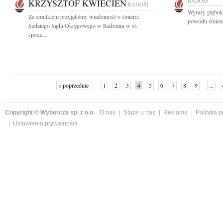
KRZYSZTOF KWIECIEŃ
RADOM
RADOM
Wyrazy głęboki
Ze smutkiem przyjęliśmy wiadomość o śmierci
powodu śmierc
Sędziego Sądu Okręgowego w Radomiu w st.
spocz....
« poprzednie
1
2
3
4
5
6
7
8
9
...
Copyright © Wyborcza sp. z o.o.
O nas
Staże u nas
Reklama
Polityka 
Ustawienia prywatności