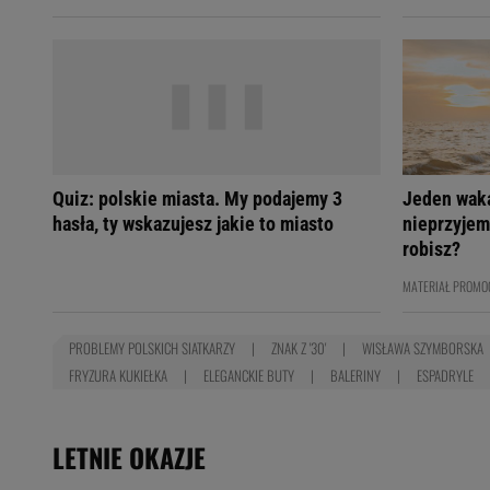
Quiz: polskie miasta. My podajemy 3
Jeden wak
hasła, ty wskazujesz jakie to miasto
nieprzyjem
robisz?
MATERIAŁ PROMO
PROBLEMY POLSKICH SIATKARZY
ZNAK Z '30'
WISŁAWA SZYMBORSKA
FRYZURA KUKIEŁKA
ELEGANCKIE BUTY
BALERINY
ESPADRYLE
LETNIE OKAZJE