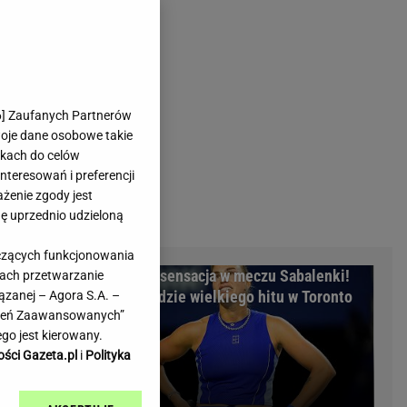
rmienia
Gliwice
Kielce
hodowe
Kraków
Lublin
Łódź
6
] Zaufanych Partnerów
woje dane osobowe takie
Olsztyn
likach do celów
Opole
teresowań i preferencji
e
Płock
ażenie zgody jest
we
Poznań
dę uprzednio udzieloną
Radom
yczących funkcjonowania
Rzeszów
ożyczkę, bank
Nocna sensacja w meczu Sabalenki!
kach przetwarzanie
inowe
Sosnowiec
cyzja sądu
Nie będzie wielkiego hitu w Toronto
ązanej – Agora S.A. –
inowe
Szczecin
awień Zaawansowanych”
Melo Radio
Toruń
go jest kierowany.
Trójmiasto
ości Gazeta.pl
i
Polityka
Warszawa
Wrocław