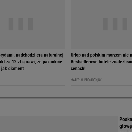
brydami, nadchodzi era naturalnej
Urlop nad polskim morzem nie m
ukt za 12 zł sprawi, że paznokcie
Bestsellerowe hotele znaleźliś
 jak diament
cenach!
MATERIAŁ PROMOCYJNY
Poskar
głowę