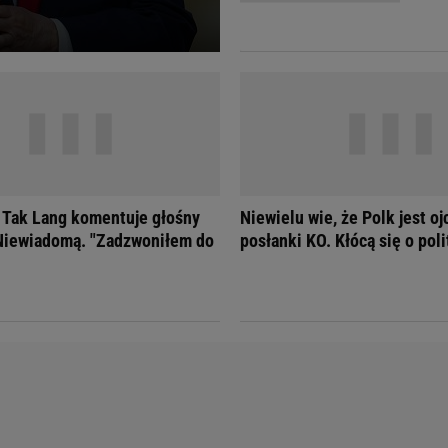
Telewizor LG O
Tak Lang komentuje głośny
Niewielu wie, że Polk jest 
 Niewiadomą. "Zadzwoniłem do
posłanki KO. Kłócą się o pol
Doda
Kalkulator Poro
Magda Gessler
Kalendarz dni p
Agnieszka Woźniak-Starak
Kalendarz ciąży