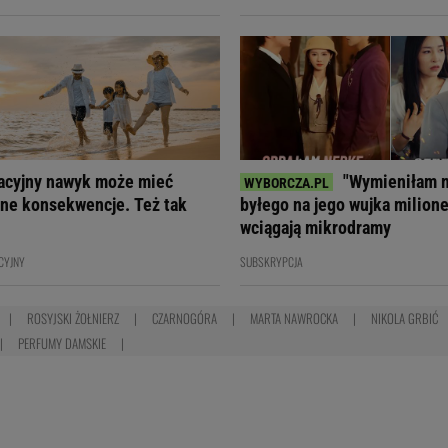
acyjny nawyk może mieć
"Wymieniłam 
ne konsekwencje. Też tak
byłego na jego wujka milione
wciągają mikrodramy
CYJNY
SUBSKRYPCJA
ROSYJSKI ŻOŁNIERZ
CZARNOGÓRA
MARTA NAWROCKA
NIKOLA GRBIĆ
PERFUMY DAMSKIE