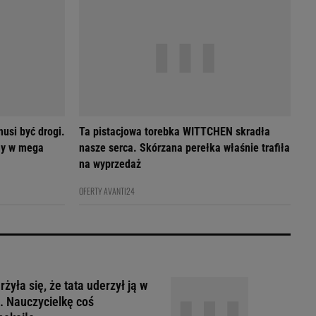
usi być drogi.
Ta pistacjowa torebka WITTCHEN skradła
my w mega
nasze serca. Skórzana perełka właśnie trafiła
na wyprzedaż
OFERTY AVANTI24
żyła się, że tata uderzył ją w
. Nauczycielkę coś