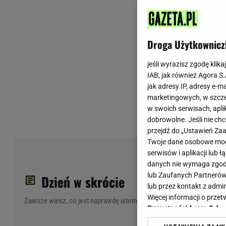
Wiadomości z Polski
Tenis
Plotki na topie
Sporty Walki
Niedziela handlowa
Siatkówka
Droga Użytkownicz
Informacje na bieżąco
PlusLiga
Metro Warszawa
Lekkoatletyka
jeśli wyrazisz zgodę klika
IAB, jak również Agora S
Duży Format
Kolarstwo
jak adresy IP, adresy e-m
Pogoda Warszawa
Bieganie
marketingowych, w szcze
Pogoda Kraków
Trening - ćwiczenia
w swoich serwisach, aplik
Pogoda Gdańsk
Ćwiczenia
dobrowolne. Jeśli nie ch
Pogoda Poznań
Dieta - Odżywianie
przejdź do „Ustawień Z
Twoje dane osobowe mogą
Pogoda Wrocław
Jak schudnąć?
Pol
serwisów i aplikacji lub
Gazeta na X
Sport - Fitness
dam
danych nie wymaga zgody 
Fitness
lub Zaufanych Partnerów
Dzień w skrócie
F1 - Formuła 1
lub przez kontakt z admi
Więcej informacji o prz
Zawsze wiesz, co jest naprawdę istotne
Prywatności Agora S.A.