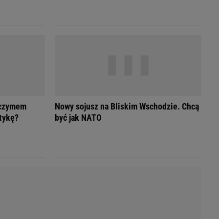
LED
ojczymem
Nowy sojusz na Bliskim Wschodzie. Chcą
itykę?
być jak NATO
du
Rodzina
łodnych
Wakacje
Sennik