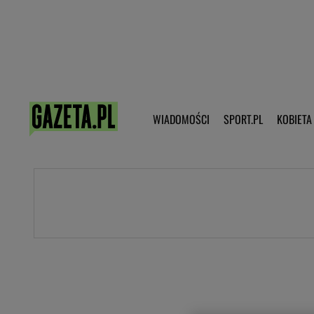
Poczta - Logowanie
Pobierz 
WIADOMOŚCI
SPORT.PL
KOBIETA
DZIECKO
KOBIETA
KULTURA
NEX
WIADOMOŚCI
SPORT
G.PL
Skoki narciarskie
Haps.pl
Ekstraklasa
Wiadomości ze świata
Bundesliga
Sport wiadomości
Liga Mistrzów
Horoskop
Liga Europy
Papież Franiszek
Koszykówka