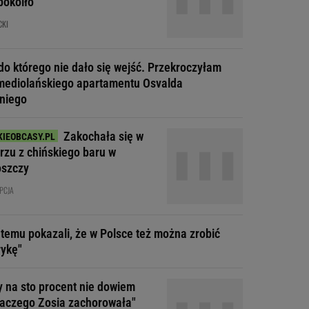
pokoiło
CKI
do którego nie dało się wejść. Przekroczyłam
mediolańskiego apartamentu Osvalda
niego
Zakochała się w
rzu z chińskiego baru w
szczy
PCJA
t temu pokazali, że w Polsce też można zrobić
ykę"
y na sto procent nie dowiem
dlaczego Zosia zachorowała"