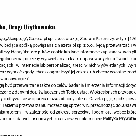
Meghan Markle
Krzesełka do ka
Magda Gessler
Łóżka dla dzieci
Barbara Kurdej-Szatan
Foteliki samoc
ko, Drogi Użytkowniku,
Księżna Kate
Przepisy
Porady
Jak zrobić?
jąc „Akceptuję”, Gazeta.pl sp. z o.o. oraz jej Zaufani Partnerzy, w tym [
67
.A. będąca spółką powiązaną z Gazeta.pl sp. z o.o., będą przetwarzać T
Na czasie
Grzyby
ail czy identyfikatory plików cookie lub inne informacje zapisane w tych p
Memy
Koronawirus
gólności na potrzeby wyświetlania reklam dopasowanych do Twoich zain
Radio Zet
Porady - Zdrowi
acjach i w Internecie lub personalizacji treści w nich wyświetlanych. Wyr
Radio Pogoda
Sukienki jeanso
cesz wyrazić zgody, chcesz ograniczyć jej zakres lub chcesz wycofać zgo
Radio internetowe
Torebki worki
aawansowanych”.
 być przetwarzane także do celów badania i mierzenia informacji dot
Rock Radio
Życzenia
acy wskazali najlepszą pierwszą
Oszuści wzięli na nią p
 łączone z danymi dot. świadczonych Tobie usług. W określonych przypad
Złote Przeboje
Życzenia urodz
ę. Zdeklasowała konkurencję
zażądał spłaty. Jest de
i odbywa się w oparciu o uzasadniony interes Gazeta.pl, jej spółki powi
Chillizet - radio internetowe
Życzenia imien
. Takiemu przetwarzaniu możesz się sprzeciwić, przechodząc do „Ust
Podcasty
Newsy, plotki - 
nistratorem – w zależności od zakresu sprzeciwu i podmiotu, wobec które
E-booki - Audiobooki
Lifestyle
etwarzaniu danych osobowych znajdziesz w dokumencie
Polityka Prywatn
Planeta.pl
Co obejrzeć