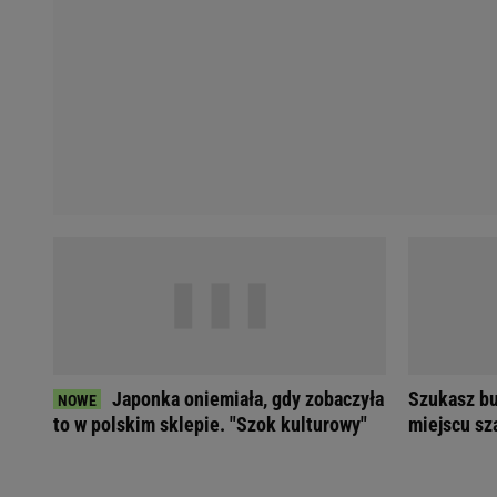
Koszykówka
Weekend w Warszawie
Siatkówka
Wakacje w Polsce
Agnieszka Radwańska
Wakacje za granicą
Robert Kubica
Seriale i TV
Robert Lewandowski
Polskie seriale
Serie A
Plotki
Premier League
Seriale
Bundesliga
Gra o Tron
Ekstraklasa
Milionerzy
Marcin Gortat
Małgorzata Rozenek-M
Lionel Messi
Kinga Rusin
Cristiano Ronaldo
Anna Mucha
Żużel
Książę Harry
Napoli
Meghan Markle
Japonka oniemiała, gdy zobaczyła
Szukasz bu
Bayern Monachium
Książna Kate
to w polskim sklepie. "Szok kulturowy"
miejscu sz