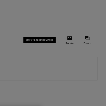
 IOS
Gazeta.pl na Facebooku
OFERTA SUBSKRYPCJI
Poczta
Forum
ZA
WYDARZENIA GOSPODARCZE
LOKALNE
Białystok
Bielsko-Biała
stki
Bydgoszcz
moda
Częstochowa
uże buty
Gorzów Wielkopolski
ecka
Katowice