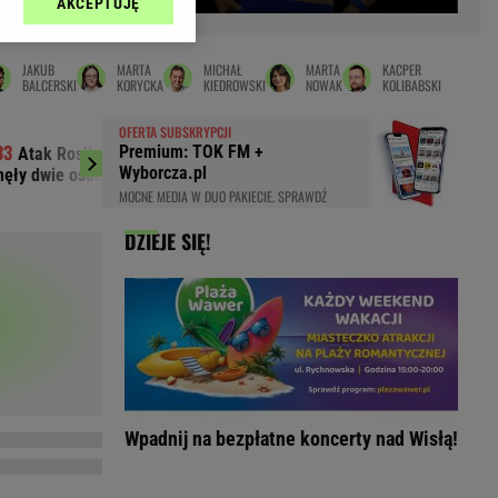
AKCEPTUJĘ
l sp. z o.o., jej
Zielona Góra
ić swoje preferencje
arzania danych poprzez
MAGAZYNY
JAKUB
MARTA
MICHAŁ
MARTA
KACPER
ych”. Zmiana ustawień
BALCERSKI
KORYCKA
KIEDROWSKI
NOWAK
KOLIBABSKI
syny
Kuchnia
OFERTA SUBSKRYPCJI
a
Wysokie Obcasy
Premium: TOK FM +
Atak Rosji na Charków i Odessę.
Marciniak zdra
ach:
Wyborcza.pl
nęły dwie osoby
Messim. "Nie byłem n
y
 celów identyfikacji.
MOCNE MEDIA W DUO PAKIECIE. SPRAWDŹ
omiar reklam i treści,
rynarka
DZIEJE SIĘ!
enka za 29zł
zula
 wide
y
to
kim obcasie
Wpadnij na bezpłatne koncerty nad Wisłą!