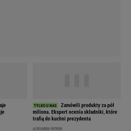
Przetargi
Licytacje komornicze
Komputery Forum
Alkomat online
Kalkulator opłacalności LPG
Przelicznik cm na cale i stopy
Kalkulator momentu obrotowego
Kalkulator mocy
Kalkulator zużycia paliwa
Kalkulator rozmiaru opon
Przelicznik mile na kilometry
aje
Zamówili produkty za pół
je
miliona. Ekspert ocenia składniki, które
trafią do kuchni prezydenta
ALEKSANDRA PIETROW