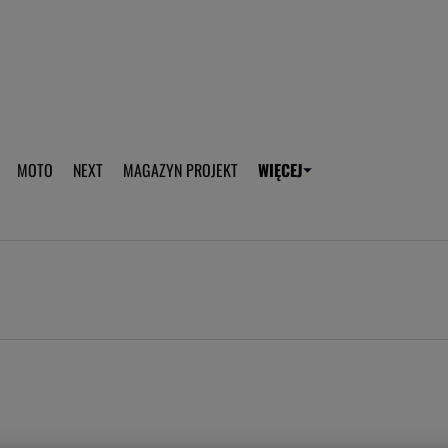
aplikację Gazeta - Android
Pobierz aplikację Gazeta -
MOTO
NEXT
MAGAZYN PROJEKT
WIĘCEJ
T
PLOTEK
SPORT.PL
HOROSKOPY
WEEKEND
TOK FM
WYBORC
ROZRYWKA
ŻYCIE I STYL
Gwiazdy Mundialu
Fryzury
Plotek
Makijaż
Gry online
Magia - Ciekawo
Historie
Wiadomości - 
WAGs
Sposób na za d
Anna Lewandowska
Gorączka u dzi