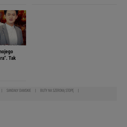
mojego
ra". Tak
SANDAŁY DAMSKIE
BUTY NA SZEROKĄ STOPĘ