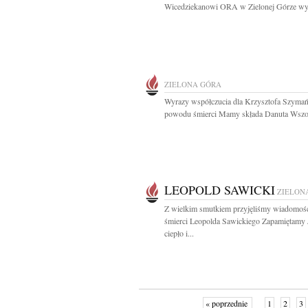
Wicedziekanowi ORA w Zielonej Górze wyr
ZIELONA GÓRA
Wyrazy współczucia dla Krzysztofa Szymań
powodu śmierci Mamy składa Danuta Wszo
LEOPOLD SAWICKI
ZIELON
Z wielkim smutkiem przyjęliśmy wiadomoś
śmierci Leopolda Sawickiego Zapamiętamy
ciepło i...
« poprzednie
1
2
3