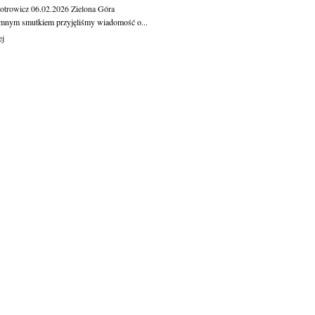
otrowicz
06.02.2026
Zielona Góra
mnym smutkiem przyjęliśmy wiadomość o...
ej