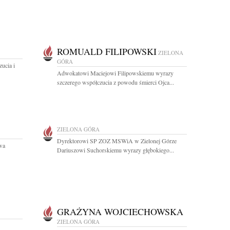
ROMUALD FILIPOWSKI
ZIELONA
GÓRA
ucia i
Adwokatowi Maciejowi Filipowskiemu wyrazy
szczerego współczucia z powodu śmierci Ojca...
ZIELONA GÓRA
Dyrektorowi SP ZOZ MSWiA w Zielonej Górze
wa
Dariuszowi Suchorskiemu wyrazy głębokiego...
GRAŻYNA WOJCIECHOWSKA
ZIELONA GÓRA