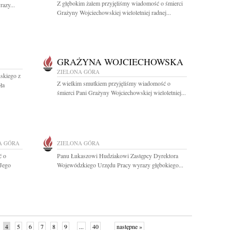
Z głębokim żalem przyjęliśmy wiadomość o śmierci
azy...
Grażyny Wojciechowskiej wieloletniej radnej...
GRAŻYNA WOJCIECHOWSKA
ZIELONA GÓRA
skiego z
Z wielkim smutkiem przyjęliśmy wiadomość o
ła
śmierci Pani Grażyny Wojciechowskiej wieloletniej...
A GÓRA
ZIELONA GÓRA
ć o
Panu Łukaszowi Hudziakowi Zastępcy Dyrektora
 Jego
Wojewódzkiego Urzędu Pracy wyrazy głębokiego...
4
5
6
7
8
9
...
40
następne »