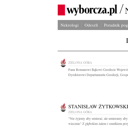
Nekrologi
Odeszli
Poradnik po
ZIELONA GÓRA
Panu Romanowi Bąkowi Geodecie Wojewó
Dyrektorowi Departamentu Geodezji, Gospo
STANISŁAW ŻYTKOWSK
ZIELONA GÓRA
"Nie żyjemy aby umierać, ale umieramy aby
wiecznie" Z głębokim żalem i smutkiem przy