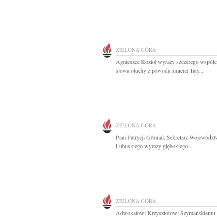
ZIELONA GÓRA
Agnieszce Kozioł wyrazy szczerego współcz
słowa otuchy z powodu śmierci Taty...
ZIELONA GÓRA
Pani Patrycji Górniak Sekretarz Województ
Lubuskiego wyrazy głębokiego...
ZIELONA GÓRA
Adwokatowi Krzysztofowi Szymańskiemu