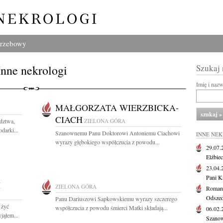
grzebowy
Inne nekrologi
Szukaj
Imię i naz
MAŁGORZATA WIERZBICKA-
CIACH
dztwa,
ZIELONA GÓRA
darki...
Szanownemu Panu Doktorowi Antoniemu Ciachowi
INNE NE
wyrazy głębokiego współczucia z powodu...
29.07
Elżbie
23.04
Pani K
I
ZIELONA GÓRA
Roman
Odszedł
Panu Dariuszowi Sapkowskiemu wyrazy szczerego
 żyć
współczucia z powodu śmierci Matki składają...
06.02
jąłem...
Szanow