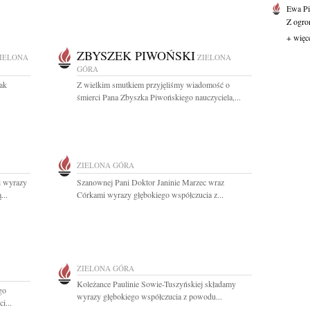
Ewa Pi
Z ogro
+ więc
ZBYSZEK PIWOŃSKI
IELONA
ZIELONA
GÓRA
ak
Z wielkim smutkiem przyjęliśmy wiadomość o
śmierci Pana Zbyszka Piwońskiego nauczyciela,...
ZIELONA GÓRA
i wyrazy
Szanownej Pani Doktor Janinie Marzec wraz
...
Córkami wyrazy głębokiego współczucia z...
ZIELONA GÓRA
Koleżance Paulinie Sowie-Tuszyńskiej składamy
go
wyrazy głębokiego współczucia z powodu...
i...