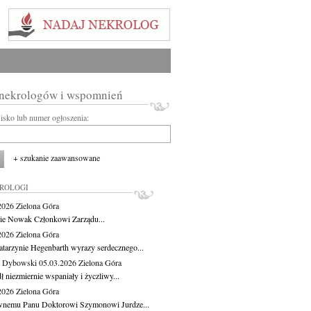
 nekrologów i wspomnień
wisko lub numer ogłoszenia:
+ szukanie zaawansowane
KROLOGI
.2026
Zielona Góra
cie Nowak Członkowi Zarządu...
.2026
Zielona Góra
atarzynie Hegenbarth wyrazy serdecznego...
 Dybowski
05.03.2026
Zielona Góra
 niezmiernie wspaniały i życzliwy...
.2026
Zielona Góra
nemu Panu Doktorowi Szymonowi Jurdze...