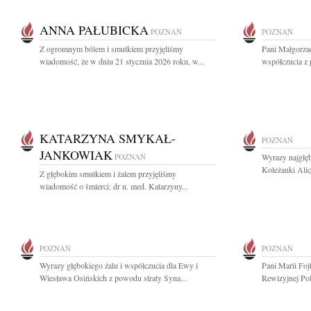
ANNA PAŁUBICKA
POZNAŃ
POZNAŃ
Z ogromnym bólem i smutkiem przyjęliśmy
Pani Małgorza
wiadomość, że w dniu 21 stycznia 2026 roku, w...
współczucia z
KATARZYNA SMYKAŁ-
POZNAŃ
JANKOWIAK
POZNAŃ
Wyrazy najgłęb
Koleżanki Alic
Z głębokim smutkiem i żalem przyjęliśmy
wiadomość o śmierci: dr n. med. Katarzyny...
POZNAŃ
POZNAŃ
Wyrazy głębokiego żalu i współczucia dla Ewy i
Pani Marii Foj
Wiesława Osińskich z powodu straty Syna...
Rewizyjnej Pol