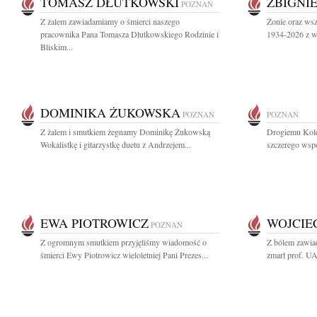
TOMASZ DŁUTKOWSKI
ZBIGNI
POZNAŃ
Z żalem zawiadamiamy o śmierci naszego
Żonie oraz ws
pracownika Pana Tomasza Dłutkowskiego Rodzinie i
1934-2026 z wy
Bliskim...
DOMINIKA ŻUKOWSKA
POZNAŃ
POZNAŃ
Z żalem i smutkiem żegnamy Dominikę Żukowską
Drogiemu Kol
Wokalistkę i gitarzystkę duetu z Andrzejem...
szczerego wspó
EWA PIOTROWICZ
WOJCIE
POZNAŃ
Z ogromnym smutkiem przyjęliśmy wiadomość o
Z bólem zawiad
śmierci Ewy Piotrowicz wieloletniej Pani Prezes...
zmarł prof. UA