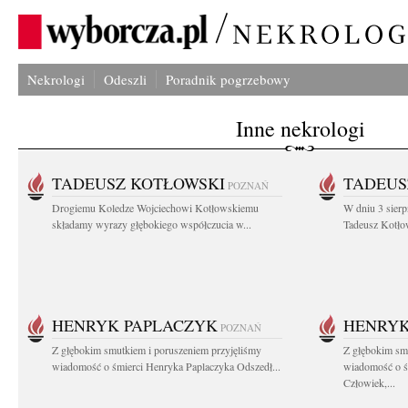
Nekrologi
Odeszli
Poradnik pogrzebowy
Inne nekrologi
TADEUSZ KOTŁOWSKI
TADEUS
POZNAŃ
Drogiemu Koledze Wojciechowi Kotłowskiemu
W dniu 3 sierp
składamy wyrazy głębokiego współczucia w...
Tadeusz Kotłow
HENRYK PAPLACZYK
HENRYK
POZNAŃ
Z głębokim smutkiem i poruszeniem przyjęliśmy
Z głębokim smu
wiadomość o śmierci Henryka Paplaczyka Odszedł...
wiadomość o ś
Człowiek,...