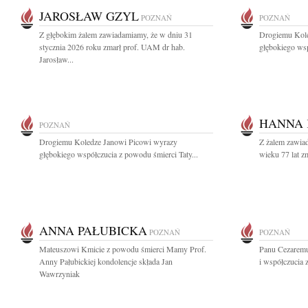
JAROSŁAW GZYL
POZNAŃ
POZNAŃ
Z głębokim żalem zawiadamiamy, że w dniu 31
Drogiemu Kole
stycznia 2026 roku zmarł prof. UAM dr hab.
głębokiego wsp
Jarosław...
HANNA
POZNAŃ
Drogiemu Koledze Janowi Picowi wyrazy
Z żalem zawiad
głębokiego współczucia z powodu śmierci Taty...
wieku 77 lat 
ANNA PAŁUBICKA
POZNAŃ
POZNAŃ
Mateuszowi Kmicie z powodu śmierci Mamy Prof.
Panu Cezaremu
Anny Pałubickiej kondolencje składa Jan
i współczucia
Wawrzyniak