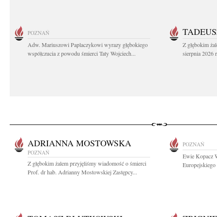
TADEUS
POZNAŃ
Adw. Mariuszowi Paplaczykowi wyrazy głębokiego
Z głębokim ża
współczucia z powodu śmierci Taty Wojciech...
sierpnia 2026 r
ADRIANNA MOSTOWSKA
POZNAŃ
POZNAŃ
Ewie Kopacz W
Z głębokim żalem przyjęliśmy wiadomość o śmierci
Europejskiego 
Prof. dr hab. Adrianny Mostowskiej Zastępcy...