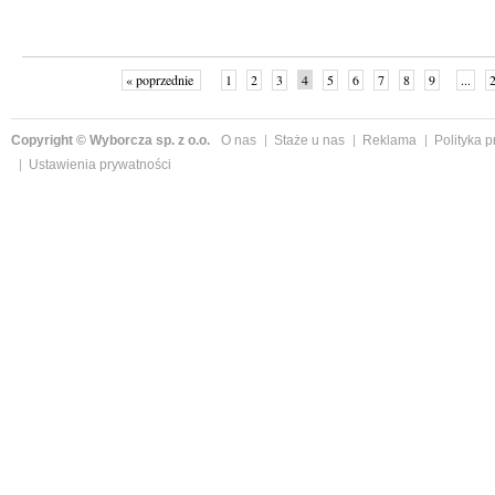
« poprzednie
1
2
3
4
5
6
7
8
9
...
Copyright © Wyborcza sp. z o.o.
O nas
Staże u nas
Reklama
Polityka 
Ustawienia prywatności