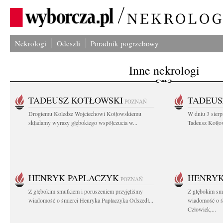
Nekrologi
Odeszli
Poradnik pogrzebowy
Inne nekrologi
TADEUSZ KOTŁOWSKI
TADEUS
POZNAŃ
Drogiemu Koledze Wojciechowi Kotłowskiemu
W dniu 3 sierp
składamy wyrazy głębokiego współczucia w...
Tadeusz Kotłow
HENRYK PAPLACZYK
HENRYK
POZNAŃ
Z głębokim smutkiem i poruszeniem przyjęliśmy
Z głębokim smu
wiadomość o śmierci Henryka Paplaczyka Odszedł...
wiadomość o ś
Człowiek,...