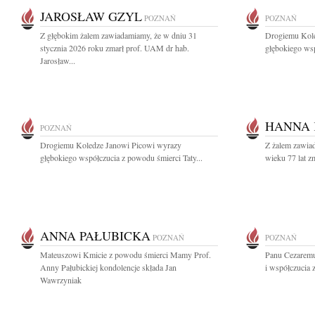
JAROSŁAW GZYL
POZNAŃ
POZNAŃ
Z głębokim żalem zawiadamiamy, że w dniu 31
Drogiemu Kole
stycznia 2026 roku zmarł prof. UAM dr hab.
głębokiego wsp
Jarosław...
HANNA
POZNAŃ
Drogiemu Koledze Janowi Picowi wyrazy
Z żalem zawiad
głębokiego współczucia z powodu śmierci Taty...
wieku 77 lat 
ANNA PAŁUBICKA
POZNAŃ
POZNAŃ
Mateuszowi Kmicie z powodu śmierci Mamy Prof.
Panu Cezaremu
Anny Pałubickiej kondolencje składa Jan
i współczucia
Wawrzyniak