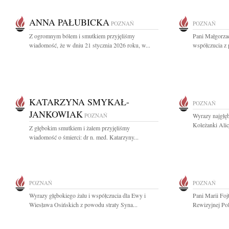
ANNA PAŁUBICKA
POZNAŃ
POZNAŃ
Z ogromnym bólem i smutkiem przyjęliśmy
Pani Małgorza
wiadomość, że w dniu 21 stycznia 2026 roku, w...
współczucia z
KATARZYNA SMYKAŁ-
POZNAŃ
JANKOWIAK
POZNAŃ
Wyrazy najgłęb
Koleżanki Alic
Z głębokim smutkiem i żalem przyjęliśmy
wiadomość o śmierci: dr n. med. Katarzyny...
POZNAŃ
POZNAŃ
Wyrazy głębokiego żalu i współczucia dla Ewy i
Pani Marii Foj
Wiesława Osińskich z powodu straty Syna...
Rewizyjnej Pol