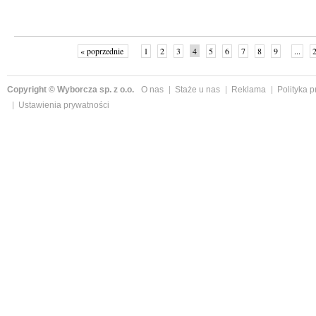
« poprzednie
1
2
3
4
5
6
7
8
9
...
Copyright © Wyborcza sp. z o.o.
O nas
Staże u nas
Reklama
Polityka 
Ustawienia prywatności