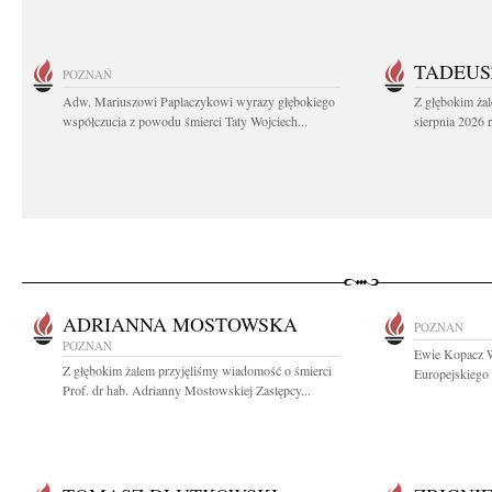
TADEUS
POZNAŃ
Adw. Mariuszowi Paplaczykowi wyrazy głębokiego
Z głębokim ża
współczucia z powodu śmierci Taty Wojciech...
sierpnia 2026 r
ADRIANNA MOSTOWSKA
POZNAŃ
POZNAŃ
Ewie Kopacz W
Z głębokim żalem przyjęliśmy wiadomość o śmierci
Europejskiego 
Prof. dr hab. Adrianny Mostowskiej Zastępcy...