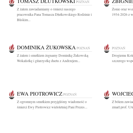
TOMASZ DŁUTKOWSKI
ZBIGNI
POZNAŃ
Z żalem zawiadamiamy o śmierci naszego
Żonie oraz ws
pracownika Pana Tomasza Dłutkowskiego Rodzinie i
1934-2026 z wy
Bliskim...
DOMINIKA ŻUKOWSKA
POZNAŃ
POZNAŃ
Z żalem i smutkiem żegnamy Dominikę Żukowską
Drogiemu Kol
Wokalistkę i gitarzystkę duetu z Andrzejem...
szczerego wspó
EWA PIOTROWICZ
WOJCIE
POZNAŃ
Z ogromnym smutkiem przyjęliśmy wiadomość o
Z bólem zawiad
śmierci Ewy Piotrowicz wieloletniej Pani Prezes...
zmarł prof. UA