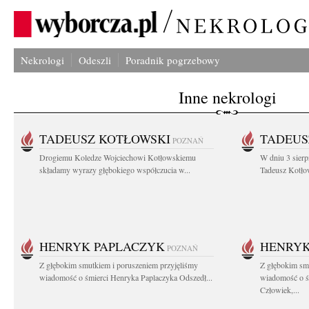
Nekrologi
Odeszli
Poradnik pogrzebowy
Inne nekrologi
TADEUSZ KOTŁOWSKI
TADEUS
POZNAŃ
Drogiemu Koledze Wojciechowi Kotłowskiemu
W dniu 3 sierp
składamy wyrazy głębokiego współczucia w...
Tadeusz Kotłow
HENRYK PAPLACZYK
HENRYK
POZNAŃ
Z głębokim smutkiem i poruszeniem przyjęliśmy
Z głębokim smu
wiadomość o śmierci Henryka Paplaczyka Odszedł...
wiadomość o ś
Człowiek,...