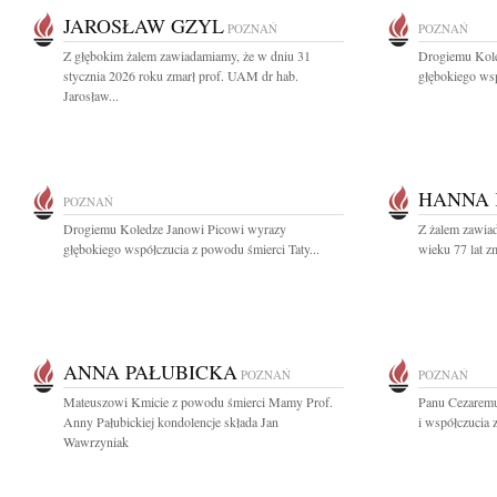
JAROSŁAW GZYL
POZNAŃ
POZNAŃ
Z głębokim żalem zawiadamiamy, że w dniu 31
Drogiemu Kole
stycznia 2026 roku zmarł prof. UAM dr hab.
głębokiego wsp
Jarosław...
HANNA
POZNAŃ
Drogiemu Koledze Janowi Picowi wyrazy
Z żalem zawiad
głębokiego współczucia z powodu śmierci Taty...
wieku 77 lat 
ANNA PAŁUBICKA
POZNAŃ
POZNAŃ
Mateuszowi Kmicie z powodu śmierci Mamy Prof.
Panu Cezaremu
Anny Pałubickiej kondolencje składa Jan
i współczucia
Wawrzyniak