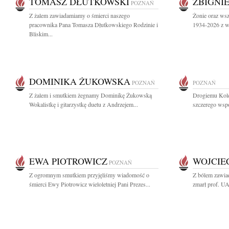
TOMASZ DŁUTKOWSKI
ZBIGNI
POZNAŃ
Z żalem zawiadamiamy o śmierci naszego
Żonie oraz ws
pracownika Pana Tomasza Dłutkowskiego Rodzinie i
1934-2026 z wy
Bliskim...
DOMINIKA ŻUKOWSKA
POZNAŃ
POZNAŃ
Z żalem i smutkiem żegnamy Dominikę Żukowską
Drogiemu Kol
Wokalistkę i gitarzystkę duetu z Andrzejem...
szczerego wspó
EWA PIOTROWICZ
WOJCIE
POZNAŃ
Z ogromnym smutkiem przyjęliśmy wiadomość o
Z bólem zawiad
śmierci Ewy Piotrowicz wieloletniej Pani Prezes...
zmarł prof. UA