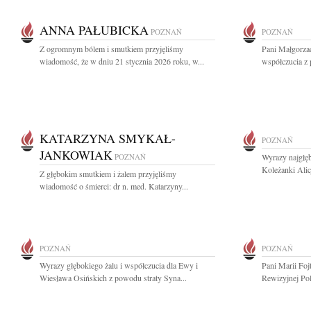
ANNA PAŁUBICKA
POZNAŃ
POZNAŃ
Z ogromnym bólem i smutkiem przyjęliśmy
Pani Małgorza
wiadomość, że w dniu 21 stycznia 2026 roku, w...
współczucia z
KATARZYNA SMYKAŁ-
POZNAŃ
JANKOWIAK
POZNAŃ
Wyrazy najgłęb
Koleżanki Alic
Z głębokim smutkiem i żalem przyjęliśmy
wiadomość o śmierci: dr n. med. Katarzyny...
POZNAŃ
POZNAŃ
Wyrazy głębokiego żalu i współczucia dla Ewy i
Pani Marii Foj
Wiesława Osińskich z powodu straty Syna...
Rewizyjnej Pol