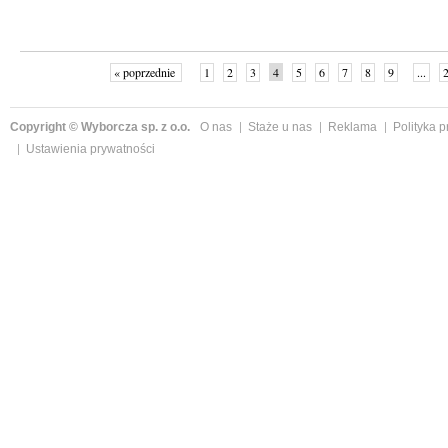
« poprzednie
1
2
3
4
5
6
7
8
9
...
Copyright © Wyborcza sp. z o.o.
O nas
Staże u nas
Reklama
Polityka 
Ustawienia prywatności