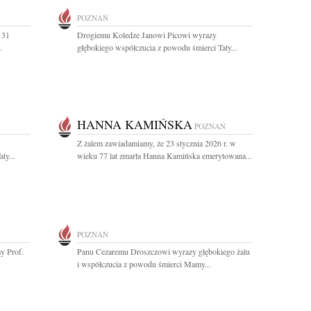
POZNAŃ
 31
Drogiemu Koledze Janowi Picowi wyrazy
.
głębokiego współczucia z powodu śmierci Taty...
HANNA KAMIŃSKA
POZNAŃ
Z żalem zawiadamiamy, że 23 stycznia 2026 r. w
ty...
wieku 77 lat zmarła Hanna Kamińska emerytowana...
POZNAŃ
y Prof.
Panu Cezaremu Droszczowi wyrazy głębokiego żalu
i współczucia z powodu śmierci Mamy...