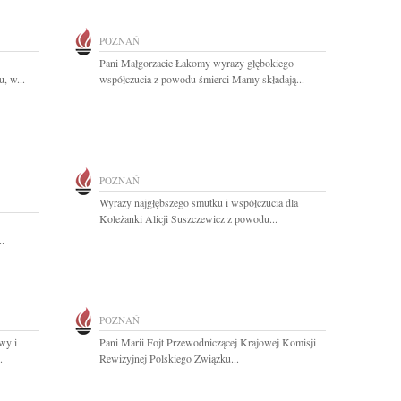
POZNAŃ
Pani Małgorzacie Łakomy wyrazy głębokiego
, w...
współczucia z powodu śmierci Mamy składają...
POZNAŃ
Wyrazy najgłębszego smutku i współczucia dla
Koleżanki Alicji Suszczewicz z powodu...
..
POZNAŃ
wy i
Pani Marii Fojt Przewodniczącej Krajowej Komisji
.
Rewizyjnej Polskiego Związku...