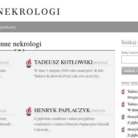
grzebowy
Inne nekrologi
Szukaj
Imię i naz
TADEUSZ KOTŁOWSKI
ZNAŃ
POZNAŃ
iemu
W dniu 3 sierpnia 2026 roku zmarł prof. dr hab.
..
Tadeusz Kotłowski Przez całe swe życie był...
INNE NE
Tadeus
Drogie
Tadeus
HENRYK PAPLACZYK
W dniu 
NAŃ
POZNAŃ
Henryk
liśmy
Z głębokim smutkiem i żalem przyjęliśmy
Z głęb
dszedł...
wiadomość o śmierci Henryka Paplaczyka Odszedł
Henryk
Człowiek,...
Z głęb