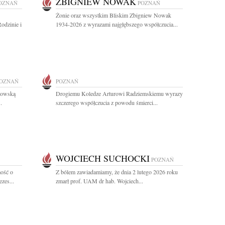
ZBIGNIEW NOWAK
OZNAŃ
POZNAŃ
Żonie oraz wszystkim Bliskim Zbigniew Nowak
odzinie i
1934-2026 z wyrazami najgłębszego współczucia...
OZNAŃ
POZNAŃ
kowską
Drogiemu Koledze Arturowi Radziemskiemu wyrazy
.
szczerego współczucia z powodu śmierci...
WOJCIECH SUCHOCKI
POZNAŃ
ość o
Z bólem zawiadamiamy, że dnia 2 lutego 2026 roku
zes...
zmarł prof. UAM dr hab. Wojciech...