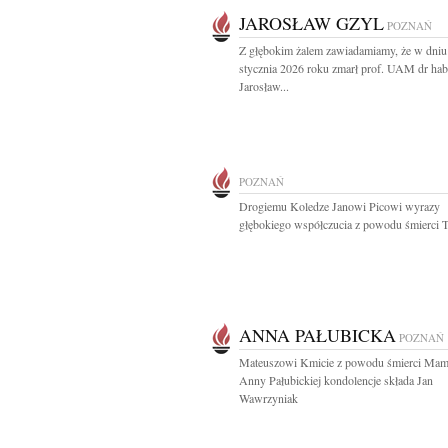
JAROSŁAW GZYL
POZNAŃ
Z głębokim żalem zawiadamiamy, że w dniu
stycznia 2026 roku zmarł prof. UAM dr hab
Jarosław...
POZNAŃ
Drogiemu Koledze Janowi Picowi wyrazy
głębokiego współczucia z powodu śmierci Ta
ANNA PAŁUBICKA
POZNAŃ
Mateuszowi Kmicie z powodu śmierci Mam
Anny Pałubickiej kondolencje składa Jan
Wawrzyniak