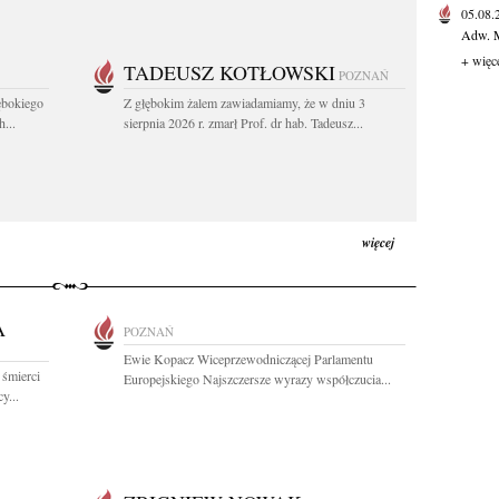
05.08
Adw. M
+ więc
TADEUSZ KOTŁOWSKI
POZNAŃ
ębokiego
Z głębokim żalem zawiadamiamy, że w dniu 3
...
sierpnia 2026 r. zmarł Prof. dr hab. Tadeusz...
więcej
A
POZNAŃ
Ewie Kopacz Wiceprzewodniczącej Parlamentu
 śmierci
Europejskiego Najszczersze wyrazy współczucia...
y...