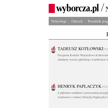
Nekrologi
Odeszli
Poradnik po
TADEUSZ KOTŁOWSKI
PO
Drogiemu Koledze Wojciechowi Kotłowsk
składamy wyrazy głębokiego współczucia w.
HENRYK PAPLACZYK
POZ
Z głębokim smutkiem i poruszeniem przyję
wiadomość o śmierci Henryka Paplaczyka O