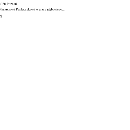
.2026
Poznań
ariuszowi Paplaczykowi wyrazy głębokiego...
ej