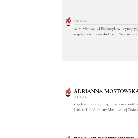
POZNAŃ
Adw. Mariuszowi Paplaczykowi wyrazy gł
współczucia z powodu śmierci Taty Wojciech
ADRIANNA MOSTOWSK
POZNAŃ
Z głębokim żalem przyjęliśmy wiadomość o
Prof. dr hab. Adrianny Mostowskiej Zastępc