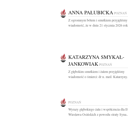
ANNA PAŁUBICKA
POZNAŃ
Z ogromnym bólem i smutkiem przyjęliśmy
wiadomość, że w dniu 21 stycznia 2026 roku
KATARZYNA SMYKAŁ-
JANKOWIAK
POZNAŃ
Z głębokim smutkiem i żalem przyjęliśmy
wiadomość o śmierci: dr n. med. Katarzyny.
POZNAŃ
Wyrazy głębokiego żalu i współczucia dla E
Wiesława Osińskich z powodu straty Syna..