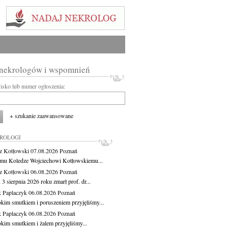
 nekrologów i wspomnień
wisko lub numer ogłoszenia:
+ szukanie zaawansowane
KROLOGI
z Kotłowski
07.08.2026
Poznań
mu Koledze Wojciechowi Kotłowskiemu...
z Kotłowski
06.08.2026
Poznań
3 sierpnia 2026 roku zmarł prof. dr...
 Paplaczyk
06.08.2026
Poznań
okim smutkiem i poruszeniem przyjęliśmy...
 Paplaczyk
06.08.2026
Poznań
okim smutkiem i żalem przyjęliśmy...