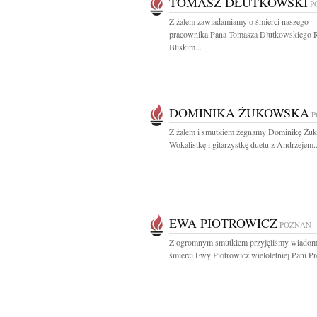
TOMASZ DŁUTKOWSKI
P
Z żalem zawiadamiamy o śmierci naszego
pracownika Pana Tomasza Dłutkowskiego R
Bliskim...
DOMINIKA ŻUKOWSKA
P
Z żalem i smutkiem żegnamy Dominikę Żu
Wokalistkę i gitarzystkę duetu z Andrzejem..
EWA PIOTROWICZ
POZNAŃ
Z ogromnym smutkiem przyjęliśmy wiadom
śmierci Ewy Piotrowicz wieloletniej Pani Pre