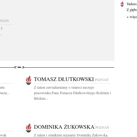
Tadeus
Z głęb
+ więc
ZNAŃ
 3
..
TOMASZ DŁUTKOWSKI
POZNAŃ
ntu
Z żalem zawiadamiamy o śmierci naszego
ucia...
pracownika Pana Tomasza Dłutkowskiego Rodzinie i
Bliskim...
DOMINIKA ŻUKOWSKA
POZNAŃ
owak
Z żalem i smutkiem żegnamy Dominikę Żukowską