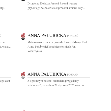
Drogiemu Koledze Janowi Picowi wyrazy
ty...
głębokiego współczucia z powodu śmierci Taty...
ANNA PAŁUBICKA
Ń
POZNAŃ
 r. w
Mateuszowi Kmicie z powodu śmierci Mamy Prof.
towana...
Anny Pałubickiej kondolencje składa Jan
Wawrzyniak
ANNA PAŁUBICKA
POZNAŃ
ego żalu
Z ogromnym bólem i smutkiem przyjęliśmy
wiadomość, że w dniu 21 stycznia 2026 roku, w...