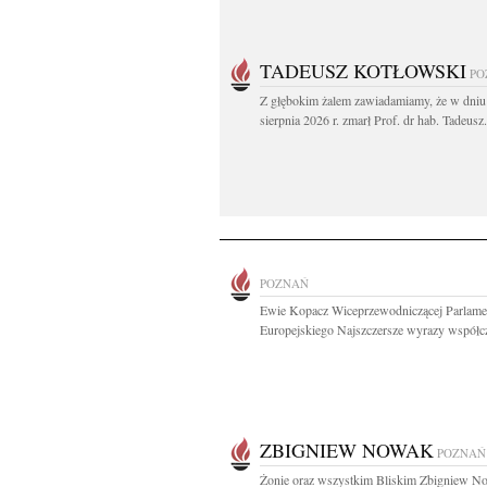
TADEUSZ KOTŁOWSKI
PO
Z głębokim żalem zawiadamiamy, że w dniu
sierpnia 2026 r. zmarł Prof. dr hab. Tadeusz.
POZNAŃ
Ewie Kopacz Wiceprzewodniczącej Parlame
Europejskiego Najszczersze wyrazy współcz
ZBIGNIEW NOWAK
POZNAŃ
Żonie oraz wszystkim Bliskim Zbigniew N