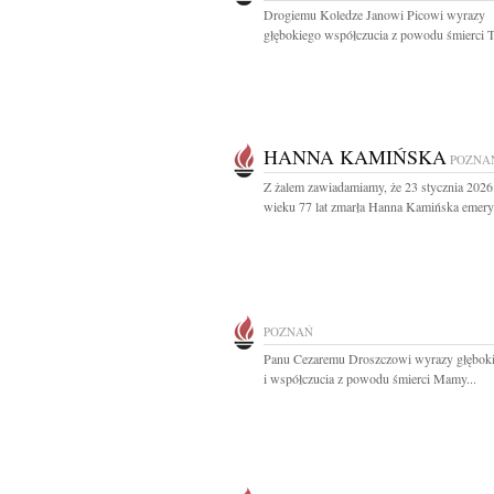
Drogiemu Koledze Janowi Picowi wyrazy
głębokiego współczucia z powodu śmierci Ta
HANNA KAMIŃSKA
POZNA
Z żalem zawiadamiamy, że 23 stycznia 2026
wieku 77 lat zmarła Hanna Kamińska emery
POZNAŃ
Panu Cezaremu Droszczowi wyrazy głęboki
i współczucia z powodu śmierci Mamy...