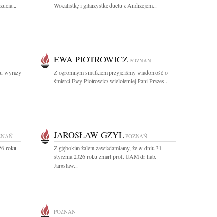
ucia...
Wokalistkę i gitarzystkę duetu z Andrzejem...
EWA PIOTROWICZ
POZNAŃ
u wyrazy
Z ogromnym smutkiem przyjęliśmy wiadomość o
śmierci Ewy Piotrowicz wieloletniej Pani Prezes...
JAROSŁAW GZYL
ZNAŃ
POZNAŃ
26 roku
Z głębokim żalem zawiadamiamy, że w dniu 31
stycznia 2026 roku zmarł prof. UAM dr hab.
Jarosław...
POZNAŃ