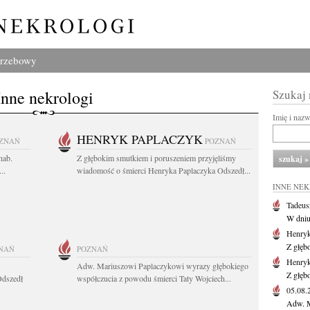
grzebowy
Inne nekrologi
Szukaj
Imię i naz
HENRYK PAPLACZYK
ZNAŃ
POZNAŃ
hab.
Z głębokim smutkiem i poruszeniem przyjęliśmy
..
wiadomość o śmierci Henryka Paplaczyka Odszedł...
INNE NE
Tadeus
W dniu 
Henryk
Z głęb
NAŃ
POZNAŃ
Henryk
Adw. Mariuszowi Paplaczykowi wyrazy głębokiego
Z głęb
Odszedł
współczucia z powodu śmierci Taty Wojciech...
05.08
Adw. M