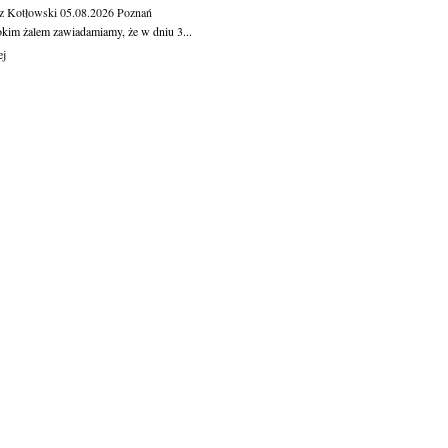
z Kotłowski
05.08.2026
Poznań
okim żalem zawiadamiamy, że w dniu 3...
ej