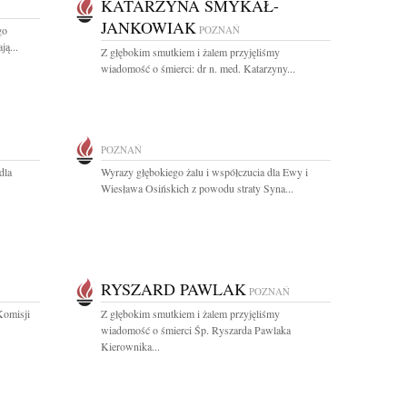
KATARZYNA SMYKAŁ-
JANKOWIAK
go
POZNAŃ
ą...
Z głębokim smutkiem i żalem przyjęliśmy
wiadomość o śmierci: dr n. med. Katarzyny...
POZNAŃ
dla
Wyrazy głębokiego żalu i współczucia dla Ewy i
Wiesława Osińskich z powodu straty Syna...
RYSZARD PAWLAK
POZNAŃ
Komisji
Z głębokim smutkiem i żalem przyjęliśmy
wiadomość o śmierci Śp. Ryszarda Pawlaka
Kierownika...