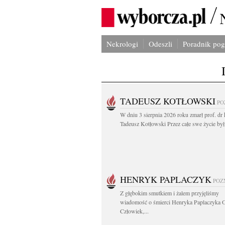
Nekrologi
Odeszli
Poradnik po
TADEUSZ KOTŁOWSKI
PO
W dniu 3 sierpnia 2026 roku zmarł prof. dr 
Tadeusz Kotłowski Przez całe swe życie był.
HENRYK PAPLACZYK
POZ
Z głębokim smutkiem i żalem przyjęliśmy
wiadomość o śmierci Henryka Paplaczyka 
Człowiek,...