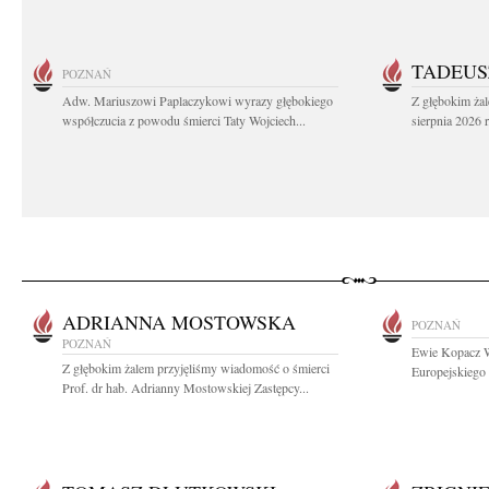
TADEUS
POZNAŃ
Adw. Mariuszowi Paplaczykowi wyrazy głębokiego
Z głębokim ża
współczucia z powodu śmierci Taty Wojciech...
sierpnia 2026 r
ADRIANNA MOSTOWSKA
POZNAŃ
POZNAŃ
Ewie Kopacz W
Z głębokim żalem przyjęliśmy wiadomość o śmierci
Europejskiego 
Prof. dr hab. Adrianny Mostowskiej Zastępcy...