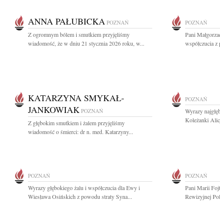
ANNA PAŁUBICKA
POZNAŃ
POZNAŃ
Z ogromnym bólem i smutkiem przyjęliśmy
Pani Małgorza
wiadomość, że w dniu 21 stycznia 2026 roku, w...
współczucia z
KATARZYNA SMYKAŁ-
POZNAŃ
JANKOWIAK
POZNAŃ
Wyrazy najgłęb
Koleżanki Alic
Z głębokim smutkiem i żalem przyjęliśmy
wiadomość o śmierci: dr n. med. Katarzyny...
POZNAŃ
POZNAŃ
Wyrazy głębokiego żalu i współczucia dla Ewy i
Pani Marii Foj
Wiesława Osińskich z powodu straty Syna...
Rewizyjnej Pol