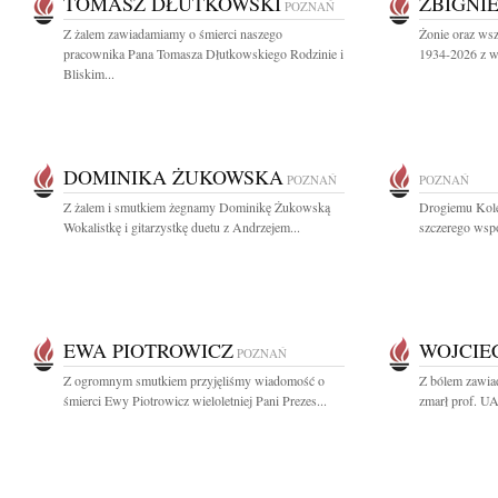
TOMASZ DŁUTKOWSKI
ZBIGNI
POZNAŃ
Z żalem zawiadamiamy o śmierci naszego
Żonie oraz ws
pracownika Pana Tomasza Dłutkowskiego Rodzinie i
1934-2026 z wy
Bliskim...
DOMINIKA ŻUKOWSKA
POZNAŃ
POZNAŃ
Z żalem i smutkiem żegnamy Dominikę Żukowską
Drogiemu Kol
Wokalistkę i gitarzystkę duetu z Andrzejem...
szczerego wspó
EWA PIOTROWICZ
WOJCIE
POZNAŃ
Z ogromnym smutkiem przyjęliśmy wiadomość o
Z bólem zawiad
śmierci Ewy Piotrowicz wieloletniej Pani Prezes...
zmarł prof. UA