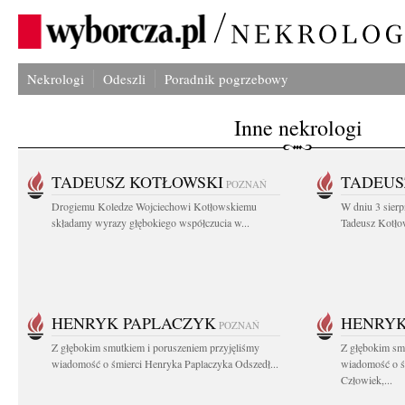
Nekrologi
Odeszli
Poradnik pogrzebowy
Inne nekrologi
TADEUSZ KOTŁOWSKI
TADEUS
POZNAŃ
Drogiemu Koledze Wojciechowi Kotłowskiemu
W dniu 3 sierp
składamy wyrazy głębokiego współczucia w...
Tadeusz Kotłow
HENRYK PAPLACZYK
HENRYK
POZNAŃ
Z głębokim smutkiem i poruszeniem przyjęliśmy
Z głębokim smu
wiadomość o śmierci Henryka Paplaczyka Odszedł...
wiadomość o ś
Człowiek,...