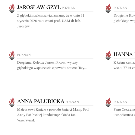
JAROSŁAW GZYL
POZNAŃ
POZNAŃ
Z głębokim żalem zawiadamiamy, że w dniu 31
Drogiemu Kole
stycznia 2026 roku zmarł prof. UAM dr hab.
głębokiego wsp
Jarosław...
HANNA
POZNAŃ
Drogiemu Koledze Janowi Picowi wyrazy
Z żalem zawiad
głębokiego współczucia z powodu śmierci Taty...
wieku 77 lat 
ANNA PAŁUBICKA
POZNAŃ
POZNAŃ
Mateuszowi Kmicie z powodu śmierci Mamy Prof.
Panu Cezaremu
Anny Pałubickiej kondolencje składa Jan
i współczucia
Wawrzyniak