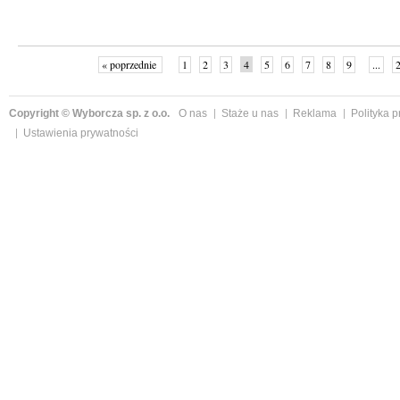
« poprzednie
1
2
3
4
5
6
7
8
9
...
Copyright © Wyborcza sp. z o.o.
O nas
Staże u nas
Reklama
Polityka 
Ustawienia prywatności