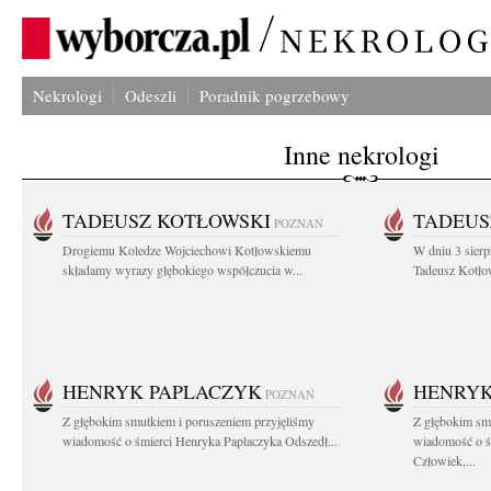
Nekrologi
Odeszli
Poradnik pogrzebowy
Inne nekrologi
TADEUSZ KOTŁOWSKI
TADEUS
POZNAŃ
Drogiemu Koledze Wojciechowi Kotłowskiemu
W dniu 3 sierp
składamy wyrazy głębokiego współczucia w...
Tadeusz Kotłow
HENRYK PAPLACZYK
HENRYK
POZNAŃ
Z głębokim smutkiem i poruszeniem przyjęliśmy
Z głębokim smu
wiadomość o śmierci Henryka Paplaczyka Odszedł...
wiadomość o ś
Człowiek,...