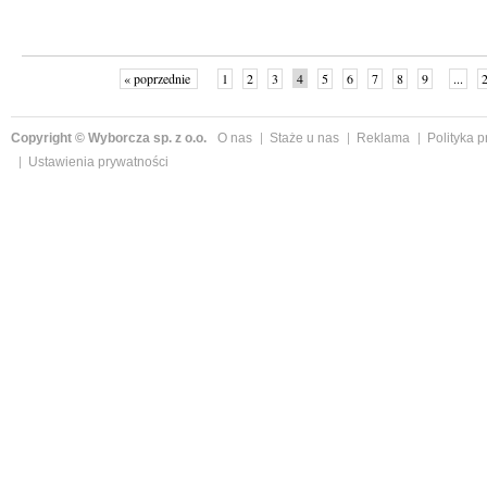
« poprzednie
1
2
3
4
5
6
7
8
9
...
Copyright © Wyborcza sp. z o.o.
O nas
Staże u nas
Reklama
Polityka 
Ustawienia prywatności