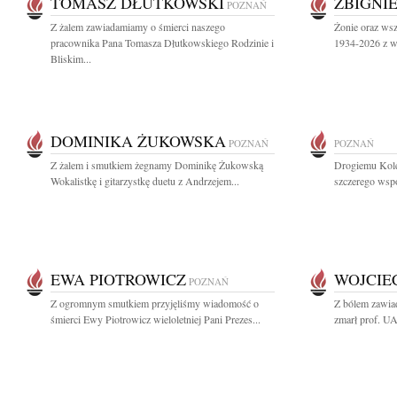
TOMASZ DŁUTKOWSKI
ZBIGNI
POZNAŃ
Z żalem zawiadamiamy o śmierci naszego
Żonie oraz ws
pracownika Pana Tomasza Dłutkowskiego Rodzinie i
1934-2026 z wy
Bliskim...
DOMINIKA ŻUKOWSKA
POZNAŃ
POZNAŃ
Z żalem i smutkiem żegnamy Dominikę Żukowską
Drogiemu Kol
Wokalistkę i gitarzystkę duetu z Andrzejem...
szczerego wspó
EWA PIOTROWICZ
WOJCIE
POZNAŃ
Z ogromnym smutkiem przyjęliśmy wiadomość o
Z bólem zawiad
śmierci Ewy Piotrowicz wieloletniej Pani Prezes...
zmarł prof. UA