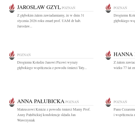
JAROSŁAW GZYL
POZNAŃ
POZNAŃ
Z głębokim żalem zawiadamiamy, że w dniu 31
Drogiemu Kole
stycznia 2026 roku zmarł prof. UAM dr hab.
głębokiego wsp
Jarosław...
HANNA
POZNAŃ
Drogiemu Koledze Janowi Picowi wyrazy
Z żalem zawiad
głębokiego współczucia z powodu śmierci Taty...
wieku 77 lat 
ANNA PAŁUBICKA
POZNAŃ
POZNAŃ
Mateuszowi Kmicie z powodu śmierci Mamy Prof.
Panu Cezaremu
Anny Pałubickiej kondolencje składa Jan
i współczucia
Wawrzyniak