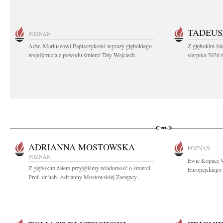
TADEUS
POZNAŃ
Adw. Mariuszowi Paplaczykowi wyrazy głębokiego
Z głębokim ża
współczucia z powodu śmierci Taty Wojciech...
sierpnia 2026 r
ADRIANNA MOSTOWSKA
POZNAŃ
POZNAŃ
Ewie Kopacz W
Z głębokim żalem przyjęliśmy wiadomość o śmierci
Europejskiego 
Prof. dr hab. Adrianny Mostowskiej Zastępcy...