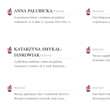
ANNA PAŁUBICKA
POZNAŃ
POZNAŃ
Z ogromnym bólem i smutkiem przyjęliśmy
Pani Małgorza
wiadomość, że w dniu 21 stycznia 2026 roku, w...
współczucia z
KATARZYNA SMYKAŁ-
POZNAŃ
JANKOWIAK
POZNAŃ
Wyrazy najgłęb
Koleżanki Alic
Z głębokim smutkiem i żalem przyjęliśmy
wiadomość o śmierci: dr n. med. Katarzyny...
POZNAŃ
POZNAŃ
Wyrazy głębokiego żalu i współczucia dla Ewy i
Pani Marii Foj
Wiesława Osińskich z powodu straty Syna...
Rewizyjnej Pol