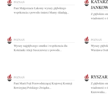
KATARZ
POZNAŃ
JANKOW
Pani Małgorzacie Łakomy wyrazy głębokiego
współczucia z powodu śmierci Mamy składają...
Z głębokim smu
wiadomość o śm
POZNAŃ
POZNAŃ
Wyrazy najgłębszego smutku i współczucia dla
Wyrazy głęboki
Koleżanki Alicji Suszczewicz z powodu...
Wiesława Osińs
RYSZAR
POZNAŃ
Pani Marii Fojt Przewodniczącej Krajowej Komisji
Z głębokim smu
Rewizyjnej Polskiego Związku...
wiadomość o ś
Kierownika...