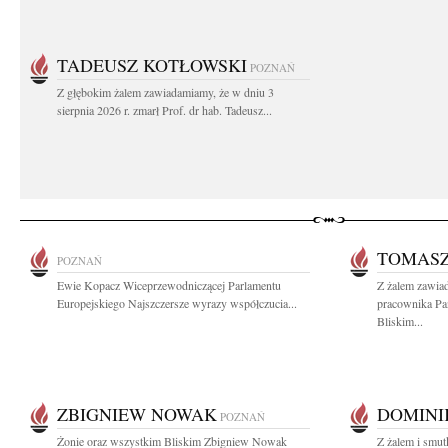
TADEUSZ KOTŁOWSKI
POZNAŃ
Z głębokim żalem zawiadamiamy, że w dniu 3
sierpnia 2026 r. zmarł Prof. dr hab. Tadeusz...
TOMASZ
POZNAŃ
Ewie Kopacz Wiceprzewodniczącej Parlamentu
Z żalem zawia
Europejskiego Najszczersze wyrazy współczucia...
pracownika Pa
Bliskim...
ZBIGNIEW NOWAK
DOMINI
POZNAŃ
Żonie oraz wszystkim Bliskim Zbigniew Nowak
Z żalem i smu