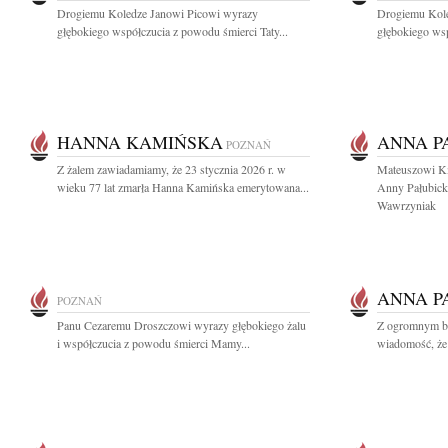
Drogiemu Koledze Janowi Picowi wyrazy
Drogiemu Kole
głębokiego współczucia z powodu śmierci Taty...
głębokiego wsp
HANNA KAMIŃSKA
ANNA P
POZNAŃ
Z żalem zawiadamiamy, że 23 stycznia 2026 r. w
Mateuszowi Km
wieku 77 lat zmarła Hanna Kamińska emerytowana...
Anny Pałubicki
Wawrzyniak
ANNA P
POZNAŃ
Panu Cezaremu Droszczowi wyrazy głębokiego żalu
Z ogromnym bó
i współczucia z powodu śmierci Mamy...
wiadomość, że 