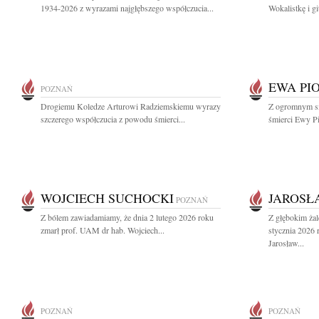
1934-2026 z wyrazami najgłębszego współczucia...
Wokalistkę i gi
EWA PI
POZNAŃ
Drogiemu Koledze Arturowi Radziemskiemu wyrazy
Z ogromnym s
szczerego współczucia z powodu śmierci...
śmierci Ewy Pi
WOJCIECH SUCHOCKI
JAROSŁ
POZNAŃ
Z bólem zawiadamiamy, że dnia 2 lutego 2026 roku
Z głębokim ża
zmarł prof. UAM dr hab. Wojciech...
stycznia 2026 
Jarosław...
POZNAŃ
POZNAŃ