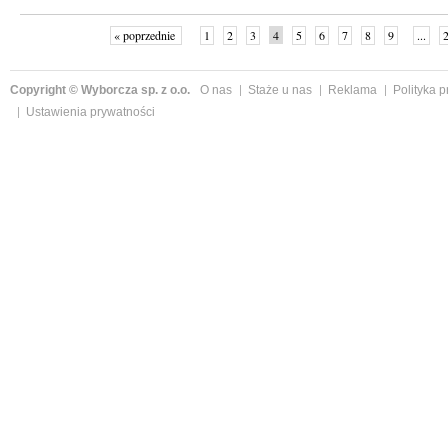
« poprzednie
1
2
3
4
5
6
7
8
9
...
Copyright © Wyborcza sp. z o.o.
O nas
Staże u nas
Reklama
Polityka 
Ustawienia prywatności