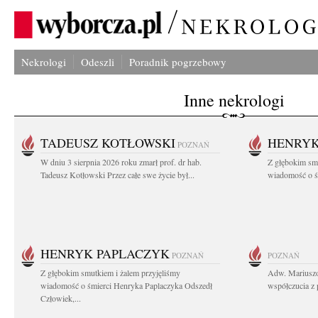
Nekrologi
Odeszli
Poradnik pogrzebowy
Inne nekrologi
TADEUSZ KOTŁOWSKI
HENRYK
POZNAŃ
W dniu 3 sierpnia 2026 roku zmarł prof. dr hab.
Z głębokim sm
Tadeusz Kotłowski Przez całe swe życie był...
wiadomość o ś
HENRYK PAPLACZYK
POZNAŃ
POZNAŃ
Z głębokim smutkiem i żalem przyjęliśmy
Adw. Mariuszo
wiadomość o śmierci Henryka Paplaczyka Odszedł
współczucia z 
Człowiek,...