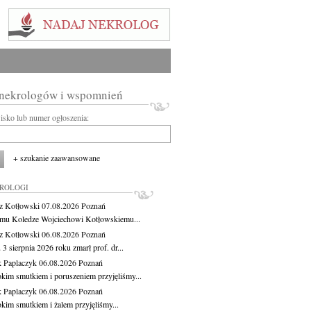
 nekrologów i wspomnień
wisko lub numer ogłoszenia:
+ szukanie zaawansowane
KROLOGI
z Kotłowski
07.08.2026
Poznań
mu Koledze Wojciechowi Kotłowskiemu...
z Kotłowski
06.08.2026
Poznań
3 sierpnia 2026 roku zmarł prof. dr...
 Paplaczyk
06.08.2026
Poznań
okim smutkiem i poruszeniem przyjęliśmy...
 Paplaczyk
06.08.2026
Poznań
okim smutkiem i żalem przyjęliśmy...