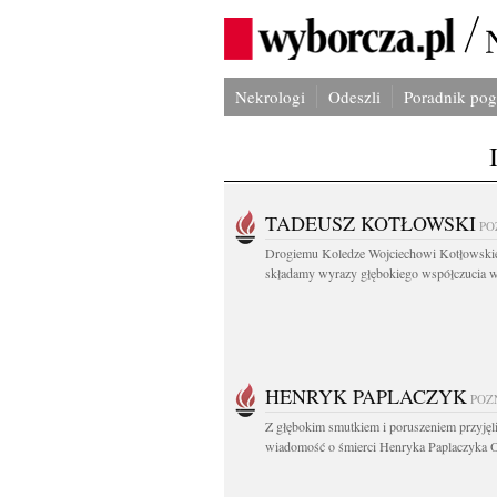
Nekrologi
Odeszli
Poradnik po
TADEUSZ KOTŁOWSKI
PO
Drogiemu Koledze Wojciechowi Kotłowsk
składamy wyrazy głębokiego współczucia w.
HENRYK PAPLACZYK
POZ
Z głębokim smutkiem i poruszeniem przyję
wiadomość o śmierci Henryka Paplaczyka O