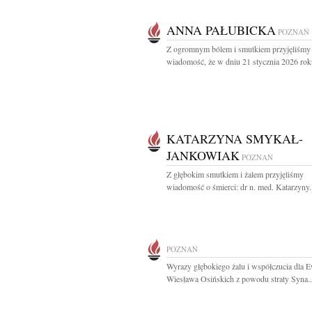
ANNA PAŁUBICKA
POZNAŃ
Z ogromnym bólem i smutkiem przyjęliśmy
wiadomość, że w dniu 21 stycznia 2026 roku
KATARZYNA SMYKAŁ-
JANKOWIAK
POZNAŃ
Z głębokim smutkiem i żalem przyjęliśmy
wiadomość o śmierci: dr n. med. Katarzyny.
POZNAŃ
Wyrazy głębokiego żalu i współczucia dla E
Wiesława Osińskich z powodu straty Syna..