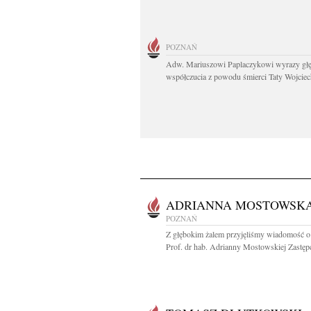
POZNAŃ
Adw. Mariuszowi Paplaczykowi wyrazy gł
współczucia z powodu śmierci Taty Wojciech
ADRIANNA MOSTOWSK
POZNAŃ
Z głębokim żalem przyjęliśmy wiadomość o
Prof. dr hab. Adrianny Mostowskiej Zastępc