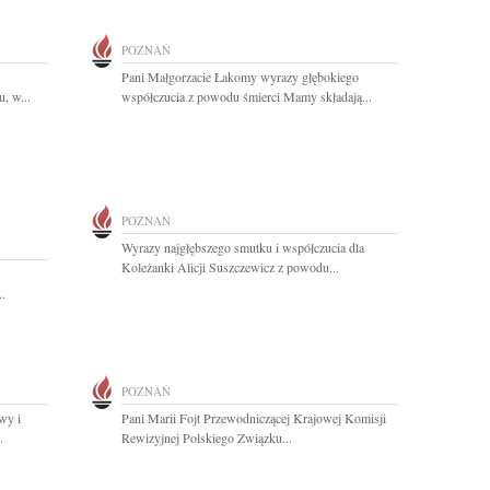
POZNAŃ
Pani Małgorzacie Łakomy wyrazy głębokiego
, w...
współczucia z powodu śmierci Mamy składają...
POZNAŃ
Wyrazy najgłębszego smutku i współczucia dla
Koleżanki Alicji Suszczewicz z powodu...
..
POZNAŃ
wy i
Pani Marii Fojt Przewodniczącej Krajowej Komisji
.
Rewizyjnej Polskiego Związku...