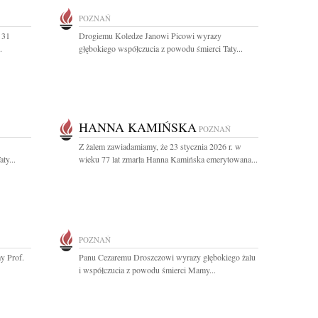
POZNAŃ
 31
Drogiemu Koledze Janowi Picowi wyrazy
.
głębokiego współczucia z powodu śmierci Taty...
HANNA KAMIŃSKA
POZNAŃ
Z żalem zawiadamiamy, że 23 stycznia 2026 r. w
ty...
wieku 77 lat zmarła Hanna Kamińska emerytowana...
POZNAŃ
y Prof.
Panu Cezaremu Droszczowi wyrazy głębokiego żalu
i współczucia z powodu śmierci Mamy...