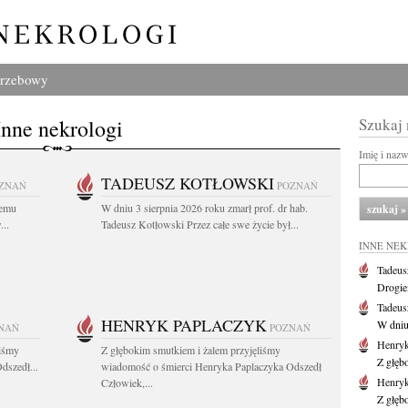
grzebowy
Inne nekrologi
Szukaj
Imię i naz
TADEUSZ KOTŁOWSKI
ZNAŃ
POZNAŃ
iemu
W dniu 3 sierpnia 2026 roku zmarł prof. dr hab.
..
Tadeusz Kotłowski Przez całe swe życie był...
INNE NE
Tadeus
Drogie
Tadeus
HENRYK PAPLACZYK
W dniu 
NAŃ
POZNAŃ
Henryk
liśmy
Z głębokim smutkiem i żalem przyjęliśmy
Z głęb
dszedł...
wiadomość o śmierci Henryka Paplaczyka Odszedł
Henryk
Człowiek,...
Z głęb