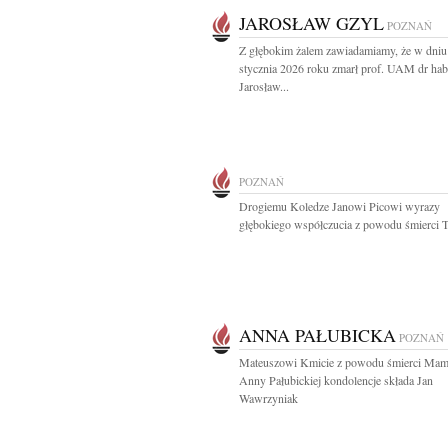
JAROSŁAW GZYL
POZNAŃ
Z głębokim żalem zawiadamiamy, że w dniu
stycznia 2026 roku zmarł prof. UAM dr hab
Jarosław...
POZNAŃ
Drogiemu Koledze Janowi Picowi wyrazy
głębokiego współczucia z powodu śmierci Ta
ANNA PAŁUBICKA
POZNAŃ
Mateuszowi Kmicie z powodu śmierci Mam
Anny Pałubickiej kondolencje składa Jan
Wawrzyniak