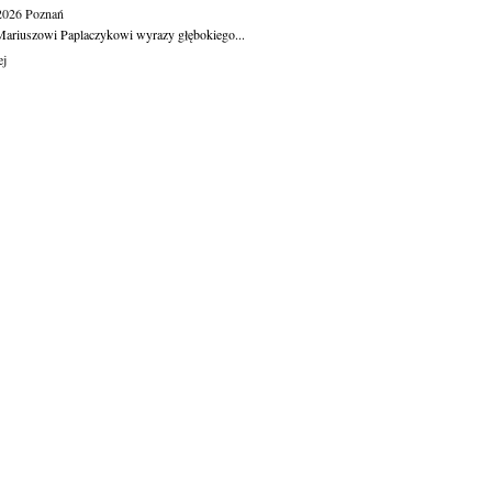
.2026
Poznań
ariuszowi Paplaczykowi wyrazy głębokiego...
ej