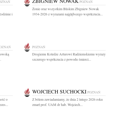
ZBIGNIEW NOWAK
OZNAŃ
POZNAŃ
Żonie oraz wszystkim Bliskim Zbigniew Nowak
odzinie i
1934-2026 z wyrazami najgłębszego współczucia...
OZNAŃ
POZNAŃ
kowską
Drogiemu Koledze Arturowi Radziemskiemu wyrazy
.
szczerego współczucia z powodu śmierci...
WOJCIECH SUCHOCKI
POZNAŃ
ość o
Z bólem zawiadamiamy, że dnia 2 lutego 2026 roku
zes...
zmarł prof. UAM dr hab. Wojciech...