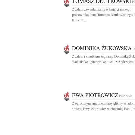
TOMASZ DŁUTKOWSKI
P
Z żalem zawiadamiamy o śmierci naszego
pracownika Pana Tomasza Dłutkowskiego R
Bliskim...
DOMINIKA ŻUKOWSKA
P
Z żalem i smutkiem żegnamy Dominikę Żu
Wokalistkę i gitarzystkę duetu z Andrzejem..
EWA PIOTROWICZ
POZNAŃ
Z ogromnym smutkiem przyjęliśmy wiadom
śmierci Ewy Piotrowicz wieloletniej Pani Pre