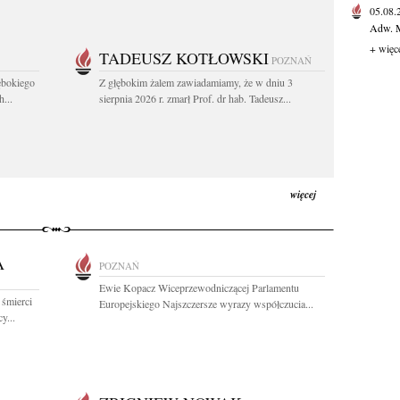
05.08
Adw. M
+ więc
TADEUSZ KOTŁOWSKI
POZNAŃ
ębokiego
Z głębokim żalem zawiadamiamy, że w dniu 3
...
sierpnia 2026 r. zmarł Prof. dr hab. Tadeusz...
więcej
A
POZNAŃ
Ewie Kopacz Wiceprzewodniczącej Parlamentu
 śmierci
Europejskiego Najszczersze wyrazy współczucia...
y...