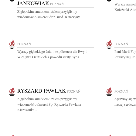
JANKOWIAK
POZNAŃ
Wyrazy najgłęb
Koleżanki Alic
Z głębokim smutkiem i żalem przyjęliśmy
wiadomość o śmierci: dr n. med. Katarzyny...
POZNAŃ
POZNAŃ
Wyrazy głębokiego żalu i współczucia dla Ewy i
Pani Marii Foj
Wiesława Osińskich z powodu straty Syna...
Rewizyjnej Pol
RYSZARD PAWLAK
POZNAŃ
POZNAŃ
Z głębokim smutkiem i żalem przyjęliśmy
Łączymy się w
wiadomość o śmierci Śp. Ryszarda Pawlaka
naszej serdeczn
Kierownika...