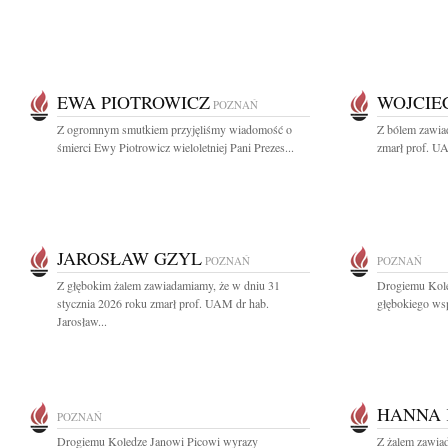
EWA PIOTROWICZ
WOJCIE
POZNAŃ
Z ogromnym smutkiem przyjęliśmy wiadomość o
Z bólem zawiad
śmierci Ewy Piotrowicz wieloletniej Pani Prezes...
zmarł prof. UA
JAROSŁAW GZYL
POZNAŃ
POZNAŃ
Z głębokim żalem zawiadamiamy, że w dniu 31
Drogiemu Kole
stycznia 2026 roku zmarł prof. UAM dr hab.
głębokiego wsp
Jarosław...
HANNA
POZNAŃ
Drogiemu Koledze Janowi Picowi wyrazy
Z żalem zawiad