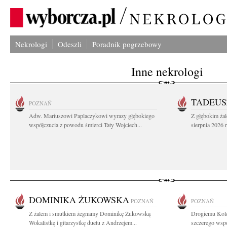
Nekrologi
Odeszli
Poradnik pogrzebowy
Inne nekrologi
TADEUS
POZNAŃ
Adw. Mariuszowi Paplaczykowi wyrazy głębokiego
Z głębokim ża
współczucia z powodu śmierci Taty Wojciech...
sierpnia 2026 r
DOMINIKA ŻUKOWSKA
POZNAŃ
POZNAŃ
Z żalem i smutkiem żegnamy Dominikę Żukowską
Drogiemu Kol
Wokalistkę i gitarzystkę duetu z Andrzejem...
szczerego wspó