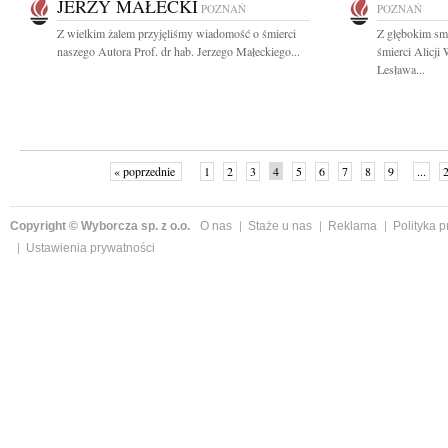
JERZY MAŁECKI
POZNAŃ
POZNAŃ
Z wielkim żalem przyjęliśmy wiadomość o śmierci
Z głębokim sm
naszego Autora Prof. dr hab. Jerzego Małeckiego...
śmierci Alicji
Lesława...
« poprzednie
1
2
3
4
5
6
7
8
9
...
Copyright © Wyborcza sp. z o.o.
O nas
Staże u nas
Reklama
Polityka 
Ustawienia prywatności