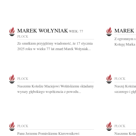
MAREK WOŁYNIAK
MAREK 
WIEK: 77
PŁOCK
Z ogromnym s
Ze smutkiem przyjęliśmy wiadomość, że 17 stycznia
Kolegę Marka B
2025 roku w wieku 77 lat zmarł Marek Wołyniak...
PŁOCK
PŁOCK
Naszemu Koledze Maciejowi Wolińskiemu składamy
Naszej Koleża
wyrazy głębokiego współczucia z powodu...
szczerego i gł
PŁOCK
PŁOCK
Panu Jerzemu Pomirskiemu Kierownikowi
Naszemu Kole