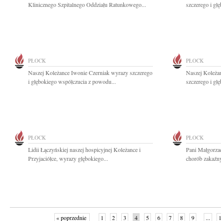
Klinicznego Szpitalnego Oddziału Ratunkowego...
szczerego i gł
PŁOCK
PŁOCK
Naszej Koleżance Iwonie Czerniak wyrazy szczerego
Naszej Koleża
i głębokiego współczucia z powodu...
szczerego i gł
PŁOCK
PŁOCK
Lidii Łączyńskiej naszej hospicyjnej Koleżance i
Pani Małgorzac
Przyjaciółce, wyrazy głębokiego...
chorób zakaźny
« poprzednie
1
2
3
4
5
6
7
8
9
...