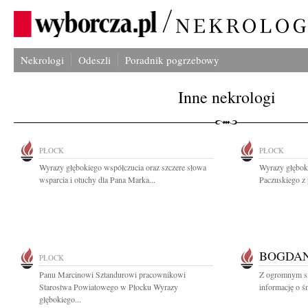
Nekrologi
Odeszli
Poradnik pogrzebowy
Inne nekrologi
PŁOCK
PŁOCK
Wyrazy głębokiego współczucia oraz szczere słowa
Wyrazy głębok
wsparcia i otuchy dla Pana Marka...
Paczuskiego z 
BOGDAN
PŁOCK
Panu Marcinowi Sztandurowi pracownikowi
Z ogromnym sm
Starostwa Powiatowego w Płocku Wyrazy
informację o ś
głębokiego...