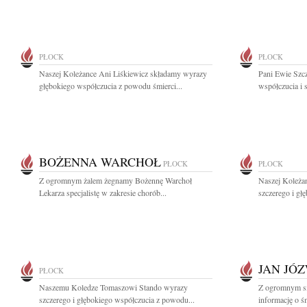
PŁOCK
PŁOCK
Naszej Koleżance Ani Liśkiewicz składamy wyrazy
Pani Ewie Szc
głębokiego współczucia z powodu śmierci...
współczucia i 
BOŻENNA WARCHOŁ
PŁOCK
PŁOCK
Z ogromnym żalem żegnamy Bożennę Warchoł
Naszej Koleża
Lekarza specjalistę w zakresie chorób...
szczerego i gł
JAN JÓ
PŁOCK
Naszemu Koledze Tomaszowi Stando wyrazy
Z ogromnym sm
szczerego i głębokiego współczucia z powodu...
informację o ś