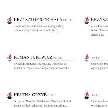
KRZYSZTOF SPYCHAŁA
KRZYSZ
OPOLE
Z ogromnym smutkiem i bólem przyjęliśmy
Z wielkim smu
wiadomość o śmierci naszego Kolegi i...
śmierci Krzys
archeologa,...
ROMAN JUROWICZ
OPOLE
OPOLE
Z wielkim smutkiem przyjęliśmy wiadomość o
Szanownej Pan
śmierci naszego wieloletniego współpracownika...
wyrazy głęboki
HELENA GRZYB
OPOLE
OPOLE
Drogiemu Koledze, Dziekanowi Wydziału Grafiki i
Panu mgr. fa
Sztuki Mediów Akademii Sztuk Pięknych im....
Wiceprezesowi