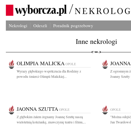
Nekrologi
Odeszli
Poradnik pogrzebowy
Inne nekrologi
OLIMPIA MALICKA
JOANNA
OPOLE
Wyrazy głębokiego współczucia dla Rodziny z
Z ogromnym ża
powodu śmierci Olimpii Malickiej...
Joanny Szutty n
JAONNA SZUTTA
OPOLE
OPOLE
Z głębokim żalem żegnamy Joannę Szuttę naszą
"Można odejść 
wieloletnią koleżankę, znawczynię teatru i filmu,...
Jan Twardowsk