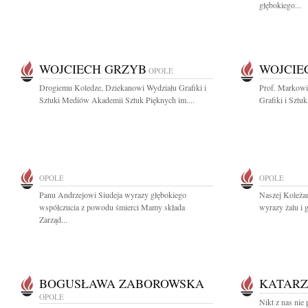
głębokiego...
WOJCIECH GRZYB
WOJCIE
OPOLE
Drogiemu Koledze, Dziekanowi Wydziału Grafiki i
Prof. Markowi
Sztuki Mediów Akademii Sztuk Pięknych im....
Grafiki i Sztu
OPOLE
OPOLE
Panu Andrzejowi Siudeja wyrazy głębokiego
Naszej Koleżan
współczucia z powodu śmierci Mamy składa
wyrazy żalu i 
Zarząd...
BOGUSŁAWA ZABOROWSKA
KATARZ
OPOLE
Nikt z nas nie 