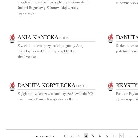
Z głębokim smutkiem przyjęliśmy wiadomość o
cudowne jesteś
śmierci Bogusławy Zaborowskiej wyrazy
głębokiego...
ANIA KANICKA
DANUT
ŁÓDŹ
Z wielkim żalem i przykrością żegnamy Anię
Śmierć zawsze 
Kanicką niezwykle zdolną projektantkę,
jesteśmy na ni
absolwentkę...
DANUTA KOBYŁECKA
KRYST
OPOLE
Z głębokim żalem zawiadamiamy, że 8 kwietnia 2021
Panu dr. Eryk
roku zmarła Danuta Kobyłecka poetka,...
słowa wsparcia
« poprzednie
1
2
3
4
5
6
7
8
9
...