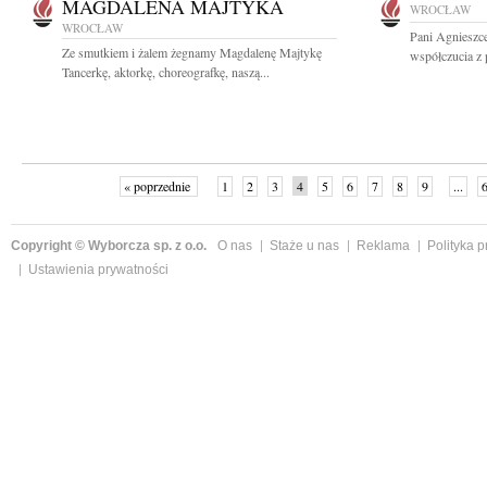
MAGDALENA MAJTYKA
WROCŁAW
WROCŁAW
Pani Agnieszc
Ze smutkiem i żalem żegnamy Magdalenę Majtykę
współczucia z 
Tancerkę, aktorkę, choreografkę, naszą...
« poprzednie
1
2
3
4
5
6
7
8
9
...
Copyright © Wyborcza sp. z o.o.
O nas
Staże u nas
Reklama
Polityka 
Ustawienia prywatności