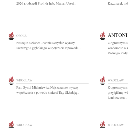
2026 r. odszedł Prof. dr hab. Marian Ursel...
Kaczmarek mój 
ANTONI
OPOLE
Naszej Koleżance Joannie Sczyrbie wyrazy
Z ogromnym sm
szczerego i głębokiego współczucia z powodu...
wiadomość o ś
Radnego Rady.
WROCŁAW
WROCŁAW
Pani Syntii Michniewicz Najszczersze wyrazy
Z ogromnym sm
współczucia z powodu śmierci Taty Składają...
przyjęliśmy w
Lenkiewicza...
WROCŁAW
WROCŁAW