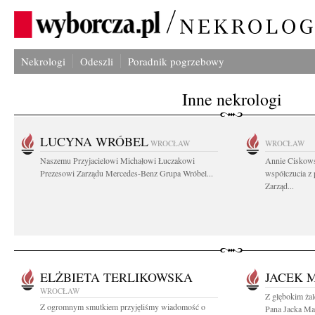
Nekrologi
Odeszli
Poradnik pogrzebowy
Inne nekrologi
LUCYNA WRÓBEL
WROCŁAW
WROCŁAW
Naszemu Przyjacielowi Michałowi Łuczakowi
Annie Ciskows
Prezesowi Zarządu Mercedes-Benz Grupa Wróbel...
współczucia z
Zarząd...
ELŻBIETA TERLIKOWSKA
JACEK 
WROCŁAW
Z głębokim ża
Z ogromnym smutkiem przyjęliśmy wiadomość o
Pana Jacka Ma