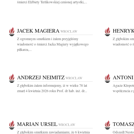
śmierci Elżbiety Terlikowskiej cenionej artystki,...
JACEK MAGIERA
HENRYK
WROCŁAW
Z ogromnym smutkiem i żalem przyjęliśmy
Z głębokim smu
wiadomość o śmierci Jacka Magiery wyjątkowego
wiadomość o śm
piłkarza,...
ANDRZEJ NEIMITZ
ANTONI
WROCŁAW
Z głębokim żalem informujemy, iż w wieku 78 lat
Agacie Kłopot
zmarł 4 kwietnia 2026 roku Prof. dr hab. inż. dr...
współczucia z 
MARIAN URSEL
TOMAS
WROCŁAW
Z głębokim smutkiem zawiadamiamy, że 6 kwietnia
Odszedł Nestor