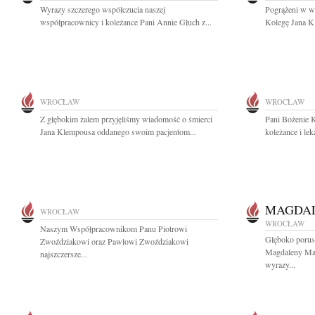
Wyrazy szczerego współczucia naszej
Pogrążeni w w
współpracownicy i koleżance Pani Annie Głuch z...
Kolegę Jana Kl
WROCŁAW
WROCŁAW
Z głębokim żalem przyjęliśmy wiadomość o śmierci
Pani Bożenie K
Jana Klempousa oddanego swoim pacjentom...
koleżance i lek
MAGDAL
WROCŁAW
WROCŁAW
Naszym Współpracownikom Panu Piotrowi
Głęboko porusz
Zwoździakowi oraz Pawłowi Zwoździakowi
Magdaleny Maj
najszczersze...
wyrazy...