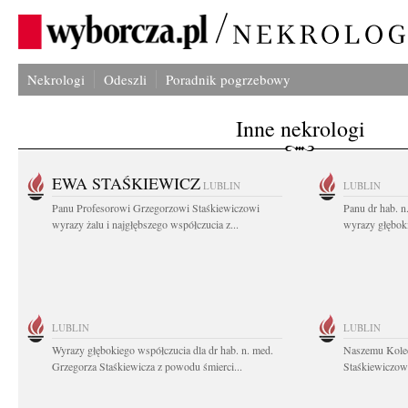
Nekrologi
Odeszli
Poradnik pogrzebowy
Inne nekrologi
EWA STAŚKIEWICZ
LUBLIN
LUBLIN
Panu Profesorowi Grzegorzowi Staśkiewiczowi
Panu dr hab. 
wyrazy żalu i najgłębszego współczucia z...
wyrazy głębok
LUBLIN
LUBLIN
Wyrazy głębokiego współczucia dla dr hab. n. med.
Naszemu Koled
Grzegorza Staśkiewicza z powodu śmierci...
Staśkiewiczowi