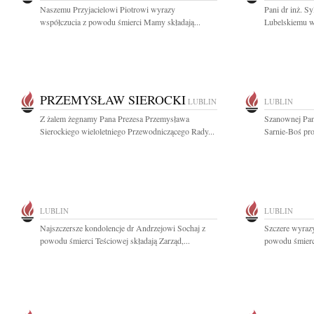
Naszemu Przyjacielowi Piotrowi wyrazy
Pani dr inż. Sy
współczucia z powodu śmierci Mamy składają...
Lubelskiemu w
PRZEMYSŁAW SIEROCKI
LUBLIN
LUBLIN
Z żalem żegnamy Pana Prezesa Przemysława
Szanownej Pani
Sierockiego wieloletniego Przewodniczącego Rady...
Sarnie-Boś pro
LUBLIN
LUBLIN
Najszczersze kondolencje dr Andrzejowi Sochaj z
Szczere wyrazy
powodu śmierci Teściowej składają Zarząd,...
powodu śmierc