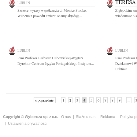
TERESA
LUBLIN
Szczere wyrazy współczucia dr Monice Smolak-
Z głębokim smu
Wilhelm z powodu śmierci Mamy składają...
wiadomość o śm
LUBLIN
LUBLIN
Pani Profesor Barbarze Hlibowickiej-Węglarz
Pani Profesor 
Dyrektor Centrum Języka Portugalskiego Instytutu...
Dziekanowi W
Lublinie...
« poprzednie
1
2
3
4
5
6
7
8
9
...
Copyright © Wyborcza sp. z o.o.
O nas
Staże u nas
Reklama
Polityka 
Ustawienia prywatności