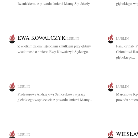
Iwanickiemu z powodu śmierci Mamy Śp. Józefy...
głębokiego wsp
EWA KOWALCZYK
LUBLIN
LUBLIN
Z wielkim żalem i głębokim smutkiem przyjęliśmy
Panu dr hab. 
wiadomość o śmierci Ewy Kowalczyk Sędziego...
Członkowi Rad
głębokiego...
LUBLIN
LUBLIN
Profesorowi Andrzejowi Semczukowi wyrazy
Marcinowi Kęd
głębokiego współczucia z powodu śmierci Mamy...
powodu śmierci
WIESŁA
LUBLIN