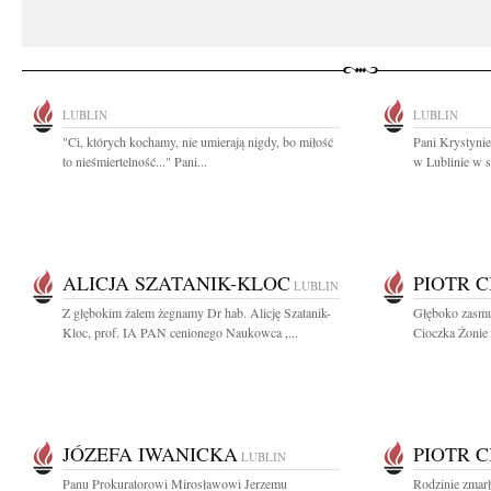
LUBLIN
LUBLIN
"Ci, których kochamy, nie umierają nigdy, bo miłość
Pani Krystyni
to nieśmiertelność..." Pani...
w Lublinie w s
ALICJA SZATANIK-KLOC
PIOTR 
LUBLIN
Z głębokim żalem żegnamy Dr hab. Alicję Szatanik-
Głęboko zasmu
Kloc, prof. IA PAN cenionego Naukowca ,...
Cioczka Żonie 
JÓZEFA IWANICKA
PIOTR 
LUBLIN
Panu Prokuratorowi Mirosławowi Jerzemu
Rodzinie zmarł