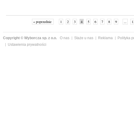
« poprzednie
1
2
3
4
5
6
7
8
9
...
1
Copyright © Wyborcza sp. z o.o.
O nas
Staże u nas
Reklama
Polityka 
Ustawienia prywatności