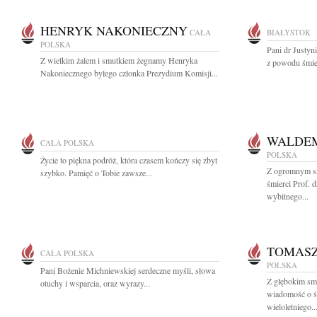
HENRYK NAKONIECZNY
CAŁA
BIAŁYSTOK
POLSKA
Pani dr Justyn
Z wielkim żalem i smutkiem żegnamy Henryka
z powodu śmier
Nakoniecznego byłego członka Prezydium Komisji...
WALDEM
CAŁA POLSKA
POLSKA
Życie to piękna podróż, która czasem kończy się zbyt
Z ogromnym s
szybko. Pamięć o Tobie zawsze...
śmierci Prof. 
wybitnego...
TOMASZ
CAŁA POLSKA
POLSKA
Pani Bożenie Michniewskiej serdeczne myśli, słowa
Z głębokim smu
otuchy i wsparcia, oraz wyrazy...
wiadomość o ś
wieloletniego..