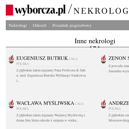
Nekrologi
Odeszli
Poradnik pogrzebowy
Inne nekrologi
EUGENIUSZ BUTRUK
ZENON 
CAŁA
POLSKA
Z powodu śmie
Z głębokim żalem żegnamy Pana Profesora dr. hab.
Smolarka wyraz
n. med. Eugeniusza Butruka Wybitnego Naukowca
i...
WACŁAWA MYŚLIWSKA
ANDRZE
CAŁA
POLSKA
POLSKA
Z głębokim żalem żegnamy Wacławę Myśliwską z
Z głębokim sm
domu Stec która odeszła 4 sierpnia w wieku...
Morozowskiego 