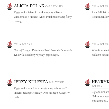
ALICJA POLAK
CAŁA POLSKA
CAŁA POLSK
Z głębokim żalem i smutkiem przyjęliśmy
Panu Ministro
wiadomość o śmierci Alicji Polak ukochanej Żony
Pełnomocnikow
naszego...
CAŁA POLSKA
CAŁA POLSK
Naszej Drogiej Koleżance Prof. Joannie Domagale-
W obliczu str
Kulawik składamy wyrazy głębokiego...
Jackiem Hryniu
JERZY KULESZA
HENRYK
BIAŁYSTOK
POLSKA
Z głębokim smutkiem przyjęliśmy wiadomość o
Z głębokim s
śmierci Jerzego Kuleszy Ojca naszego Kolegi W
Nakoniecznego
tych...
Społecznego...