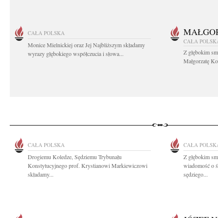
MAŁGOR
CAŁA POLSKA
CAŁA POLSK
Monice Mielnickiej oraz Jej Najbliższym składamy
Z głębokim sm
wyrazy głębokiego współczucia i słowa...
Małgorzatę Koś
CAŁA POLSKA
CAŁA POLSK
Drogiemu Koledze, Sędziemu Trybunału
Z głębokim smu
Konstytucyjnego prof. Krystianowi Markiewiczowi
wiadomość o ś
składamy...
sędziego...