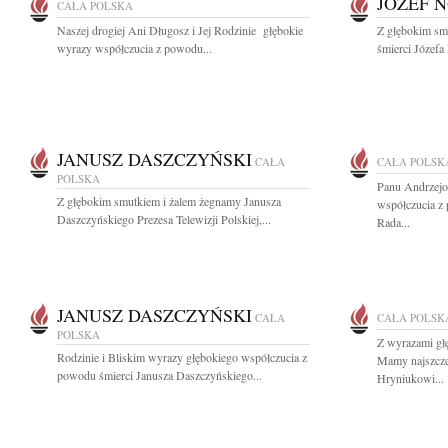
JÓZEF 
CAŁA POLSKA
Naszej drogiej Ani Długosz i Jej Rodzinie głębokie
Z głębokim sm
wyrazy współczucia z powodu...
śmierci Józefa 
JANUSZ DASZCZYŃSKI
CAŁA
CAŁA POLSK
POLSKA
Panu Andrzej
Z głębokim smutkiem i żalem żegnamy Janusza
współczucia z
Daszczyńskiego Prezesa Telewizji Polskiej,...
Rada...
JANUSZ DASZCZYŃSKI
CAŁA
CAŁA POLSK
POLSKA
Z wyrazami gł
Rodzinie i Bliskim wyrazy głębokiego współczucia z
Mamy najszcze
powodu śmierci Janusza Daszczyńskiego...
Hryniukowi...