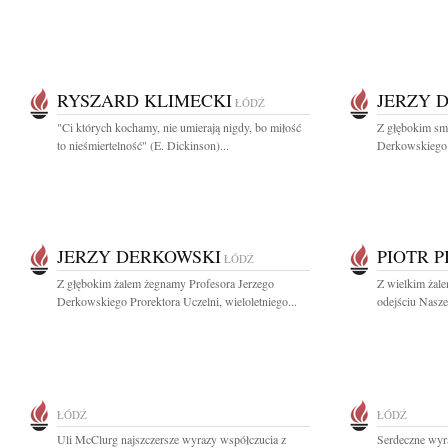
RYSZARD KLIMECKI
JERZY 
ŁÓDŹ
"Ci których kochamy, nie umierają nigdy, bo miłość
Z głębokim sm
to nieśmiertelność" (E. Dickinson)...
Derkowskiego W
JERZY DERKOWSKI
PIOTR 
ŁÓDŹ
Z głębokim żalem żegnamy Profesora Jerzego
Z wielkim żal
Derkowskiego Prorektora Uczelni, wieloletniego...
odejściu Nasze
ŁÓDŹ
ŁÓDŹ
Uli McClurg najszczersze wyrazy współczucia z
Serdeczne wyr