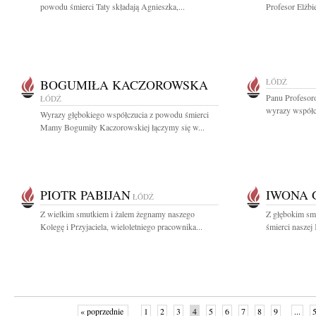
powodu śmierci Taty składają Agnieszka,...
Profesor Elżbi
BOGUMIŁA KACZOROWSKA
ŁÓDŹ
Panu Profesor
ŁÓDŹ
wyrazy współcz
Wyrazy głębokiego współczucia z powodu śmierci
Mamy Bogumiły Kaczorowskiej łączymy się w...
PIOTR PABIJAN
IWONA 
ŁÓDŹ
Z wielkim smutkiem i żalem żegnamy naszego
Z głębokim sm
Kolegę i Przyjaciela, wieloletniego pracownika...
śmierci naszej
« poprzednie
1
2
3
4
5
6
7
8
9
...