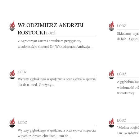
WŁODZIMIERZ ANDRZEJ
ŁÓDŹ
ROSTOCKI
ŁÓDŹ
Składamy wyra
dr hab. Agnies
Z ogromnym żalem i smutkiem przyjęliśmy
wiadomość o śmierci Dr. Włodzimierza Andrzeja...
ŁÓDŹ
ŁÓDŹ
Wyrazy głębokiego współczucia oraz słowa wsparcia
Z głębokim żal
dla dr n. med. Grażyny...
wiadomość o ś
wieloletniej...
ŁÓDŹ
ŁÓDŹ
"Można odejść 
Wyrazy głębokiego współczucia oraz słowa wsparcia
Jan Twardowsk
w tych trudnych chwilach, Pani dr...