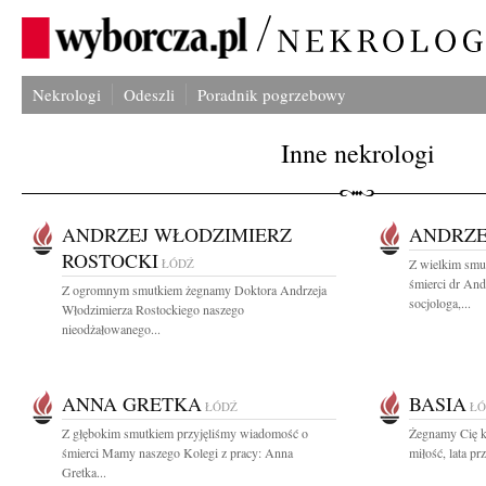
Nekrologi
Odeszli
Poradnik pogrzebowy
Inne nekrologi
ANDRZEJ WŁODZIMIERZ
ANDRZE
ROSTOCKI
ŁÓDŹ
Z wielkim smu
śmierci dr An
Z ogromnym smutkiem żegnamy Doktora Andrzeja
socjologa,...
Włodzimierza Rostockiego naszego
nieodżałowanego...
ANNA GRETKA
BASIA
ŁÓDŹ
ŁÓ
Z głębokim smutkiem przyjęliśmy wiadomość o
Żegnamy Cię k
śmierci Mamy naszego Kolegi z pracy: Anna
miłość, lata pr
Gretka...