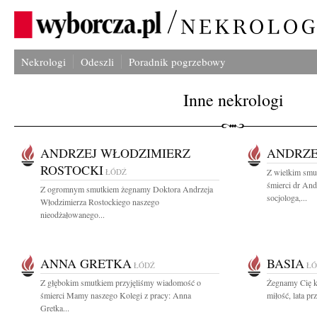
Nekrologi
Odeszli
Poradnik pogrzebowy
Inne nekrologi
ANDRZEJ WŁODZIMIERZ
ANDRZE
ROSTOCKI
ŁÓDŹ
Z wielkim smu
śmierci dr An
Z ogromnym smutkiem żegnamy Doktora Andrzeja
socjologa,...
Włodzimierza Rostockiego naszego
nieodżałowanego...
ANNA GRETKA
BASIA
ŁÓDŹ
ŁÓ
Z głębokim smutkiem przyjęliśmy wiadomość o
Żegnamy Cię k
śmierci Mamy naszego Kolegi z pracy: Anna
miłość, lata pr
Gretka...