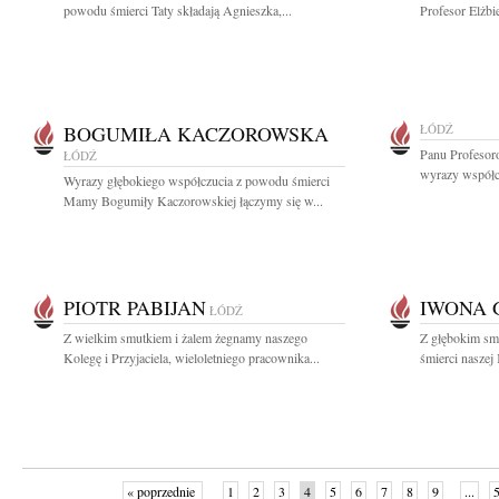
powodu śmierci Taty składają Agnieszka,...
Profesor Elżbi
BOGUMIŁA KACZOROWSKA
ŁÓDŹ
Panu Profesor
ŁÓDŹ
wyrazy współcz
Wyrazy głębokiego współczucia z powodu śmierci
Mamy Bogumiły Kaczorowskiej łączymy się w...
PIOTR PABIJAN
IWONA 
ŁÓDŹ
Z wielkim smutkiem i żalem żegnamy naszego
Z głębokim sm
Kolegę i Przyjaciela, wieloletniego pracownika...
śmierci naszej
« poprzednie
1
2
3
4
5
6
7
8
9
...