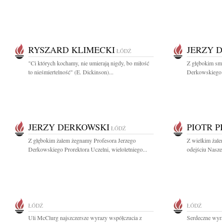
RYSZARD KLIMECKI
JERZY 
ŁÓDŹ
"Ci których kochamy, nie umierają nigdy, bo miłość
Z głębokim sm
to nieśmiertelność" (E. Dickinson)...
Derkowskiego W
JERZY DERKOWSKI
PIOTR 
ŁÓDŹ
Z głębokim żalem żegnamy Profesora Jerzego
Z wielkim żal
Derkowskiego Prorektora Uczelni, wieloletniego...
odejściu Nasze
ŁÓDŹ
ŁÓDŹ
Uli McClurg najszczersze wyrazy współczucia z
Serdeczne wyr