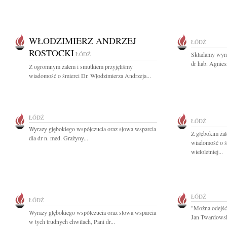
WŁODZIMIERZ ANDRZEJ
ŁÓDŹ
ROSTOCKI
ŁÓDŹ
Składamy wyra
dr hab. Agnies
Z ogromnym żalem i smutkiem przyjęliśmy
wiadomość o śmierci Dr. Włodzimierza Andrzeja...
ŁÓDŹ
ŁÓDŹ
Wyrazy głębokiego współczucia oraz słowa wsparcia
Z głębokim żal
dla dr n. med. Grażyny...
wiadomość o ś
wieloletniej...
ŁÓDŹ
ŁÓDŹ
"Można odejść 
Wyrazy głębokiego współczucia oraz słowa wsparcia
Jan Twardowsk
w tych trudnych chwilach, Pani dr...