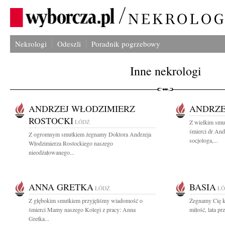
Nekrologi
Odeszli
Poradnik pogrzebowy
Inne nekrologi
ANDRZEJ WŁODZIMIERZ
ANDRZE
ROSTOCKI
ŁÓDŹ
Z wielkim smu
śmierci dr An
Z ogromnym smutkiem żegnamy Doktora Andrzeja
socjologa,...
Włodzimierza Rostockiego naszego
nieodżałowanego...
ANNA GRETKA
BASIA
ŁÓDŹ
ŁÓ
Z głębokim smutkiem przyjęliśmy wiadomość o
Żegnamy Cię k
śmierci Mamy naszego Kolegi z pracy: Anna
miłość, lata pr
Gretka...