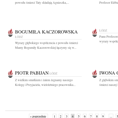
powodu śmierci Taty składają Agnieszka,...
Profesor Elżbi
BOGUMIŁA KACZOROWSKA
ŁÓDŹ
Panu Profesor
ŁÓDŹ
wyrazy współcz
Wyrazy głębokiego współczucia z powodu śmierci
Mamy Bogumiły Kaczorowskiej łączymy się w...
PIOTR PABIJAN
IWONA 
ŁÓDŹ
Z wielkim smutkiem i żalem żegnamy naszego
Z głębokim sm
Kolegę i Przyjaciela, wieloletniego pracownika...
śmierci naszej
« poprzednie
1
2
3
4
5
6
7
8
9
...