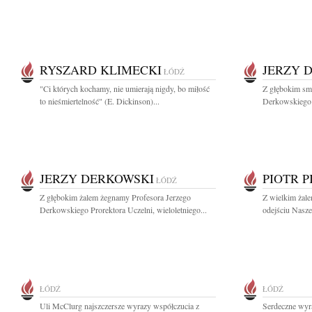
RYSZARD KLIMECKI
JERZY 
ŁÓDŹ
"Ci których kochamy, nie umierają nigdy, bo miłość
Z głębokim sm
to nieśmiertelność" (E. Dickinson)...
Derkowskiego W
JERZY DERKOWSKI
PIOTR 
ŁÓDŹ
Z głębokim żalem żegnamy Profesora Jerzego
Z wielkim żal
Derkowskiego Prorektora Uczelni, wieloletniego...
odejściu Nasze
ŁÓDŹ
ŁÓDŹ
Uli McClurg najszczersze wyrazy współczucia z
Serdeczne wyr