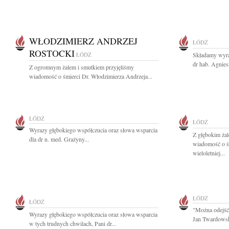
WŁODZIMIERZ ANDRZEJ
ŁÓDŹ
ROSTOCKI
ŁÓDŹ
Składamy wyra
dr hab. Agnies
Z ogromnym żalem i smutkiem przyjęliśmy
wiadomość o śmierci Dr. Włodzimierza Andrzeja...
ŁÓDŹ
ŁÓDŹ
Wyrazy głębokiego współczucia oraz słowa wsparcia
Z głębokim żal
dla dr n. med. Grażyny...
wiadomość o ś
wieloletniej...
ŁÓDŹ
ŁÓDŹ
"Można odejść 
Wyrazy głębokiego współczucia oraz słowa wsparcia
Jan Twardowsk
w tych trudnych chwilach, Pani dr...