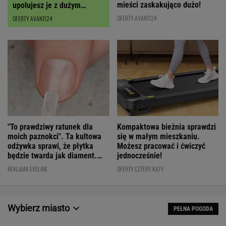
mieści zaskakująco dużo!
upolujesz je z dużym
RABATEM
OFERTY AVANTI24
OFERTY AVANTI24
"To prawdziwy ratunek dla
Kompaktowa bieżnia sprawdzi
moich paznokci". Ta kultowa
się w małym mieszkaniu.
odżywka sprawi, że płytka
Możesz pracować i ćwiczyć
będzie twarda jak diament.
jednocześnie!
Cena? WOW!
REKLAMA EVELINE
OFERTY CZTERY KĄTY
Wybierz miasto
PEŁNA POGODA