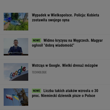
Do tej pory znane głównie z Europy
Zachodniej. Teraz takie miejsca powstają w
Polsce
MATERIAŁ PROMOCYJNY
Dron na
Fala ekstremalnych
Dodatkowe dni 
lotnisku w Lipsku.
upałów w Niemczech.
Rząd rozważa z
Niemiecka prasa
W tydzień zmarło
ws. dwóch świą
wskazuje na Rosję
blisko 10 tys. osób
państwowych