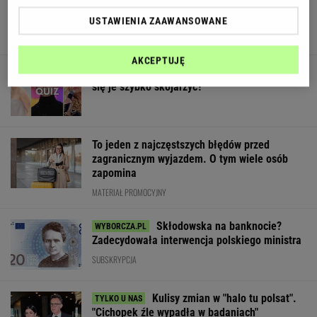
Kierowca przerwał milczenie
USTAWIENIA ZAAWANSOWANE
AKCEPTUJĘ
Quiz. Trzy znane nazwiska, jedno imię. Uda ci
się je szybko skojarzyć?
To jeden z najczęstszych błędów przed
zagranicznym wyjazdem. O tym wiele osób
zapomina
MATERIAŁ PROMOCYJNY
Skłodowska na banknocie?
Zadecydowała interwencja polskiego ministra
SUBSKRYPCJA
Kulisy zmian w "halo tu polsat".
"Cichopek źle wypadła w badaniach"