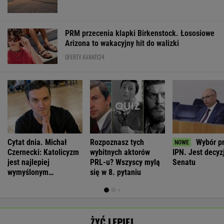
PRM przecenia klapki Birkenstock. Łososiowe
Arizona to wakacyjny hit do walizki
OFERTY AVANTI24
Cytat dnia. Michał
Rozpoznasz tych
Wybór p
Czernecki: Katolicyzm
wybitnych aktorów
IPN. Jest decyz
jest najlepiej
PRL-u? Wszyscy mylą
Senatu
wymyślonym
się w 8. pytaniu
interesem...
ŻYĆ LEPIEJ