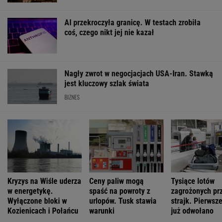
4,2984
3,7244
4,6022
5,0181
152 174,03
-0,05%
0,06%
-0,19%
0,11%
0,72%
SPRAWDŹ NOTOWANIA
Notowania dostarcza VIA24ONLINE
MOTORYZACJA