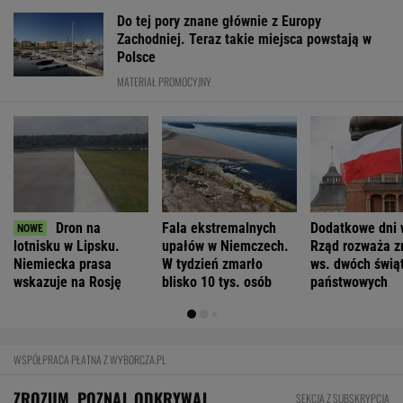
WSPÓŁPRACA PŁATNA Z WYBORCZA.PL
ZROZUM, POZNAJ, ODKRYWAJ
SEKCJA Z SUBSKRYPCJĄ
Wojciech Szot: 13 książek, na które czekam
nie tylko po wakacjach
Youtuberka rozpowszechnia nienawistną
rymowankę o Ukraińcach
Szanse na pokonanie raka mamy wypisane na
twarzy? Niesamowite odkrycie
Zachwyciła w "Odysei" Nolana, ale od roku nie
dostała żadnej roli