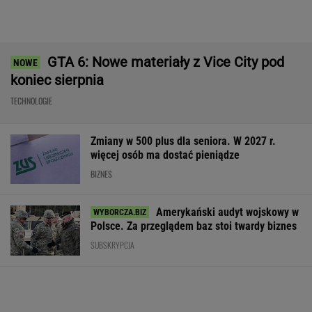
Baseny i jacuzzi idealne na działkę i do
ogrodu. Duży wybór w świetnych cenach
REKLAMA CENEO
Rekrutacyjny paradoks na rynku pracy w
Polsce. Z tego nikt nie jest zadowolony
BIZNES
AI przekroczyła granicę. W testach zrobiła
coś, czego nikt jej nie kazał