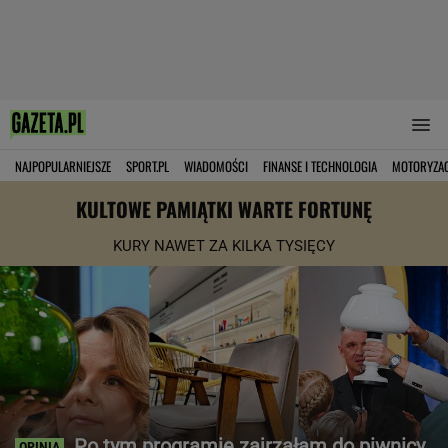
NAJPOPULARNIEJSZE
SPORT.PL
WIADOMOŚCI
FINANSE I TECHNOLOGIA
MOTORYZA
KULTOWE PAMIĄTKI WARTE FORTUNĘ
KURY NAWET ZA KILKA TYSIĘCY
Po tym programie zajrzałam do piwnicy.