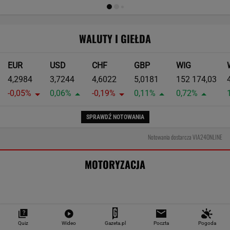
Oto darmowy sposób na odcinkowe
pomiary prędkości. Polski program
Zmiana pasa w korku to błąd. Matematyka
wyjaśnia dlaczego
MOTO NEWS
Polacy chętnie kupują auta tej
japońskiej marki. Nowe wyniki
MOTO NEWS
Quiz
Wideo
Gazeta.pl
Poczta
Pogoda