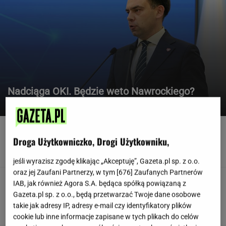
Nadciąga OKI. Będzie weto Nawrockiego?
Stanowcza reakcja Domańskiego
Widmo kryzysu na Węgrzech. Magyar
ogłosił "dobrą wiadomość"
Droga Użytkowniczko, Drogi Użytkowniku,
jeśli wyrazisz zgodę klikając „Akceptuję”, Gazeta.pl sp. z o.o.
oraz jej Zaufani Partnerzy, w tym [
676
] Zaufanych Partnerów
Jak można tak szybko się
IAB, jak również Agora S.A. będąca spółką powiązaną z
posypać? Polski klub wzorem dla podupadłego
Gazeta.pl sp. z o.o., będą przetwarzać Twoje dane osobowe
giganta
takie jak adresy IP, adresy e-mail czy identyfikatory plików
SUBSKRYPCJA
cookie lub inne informacje zapisane w tych plikach do celów