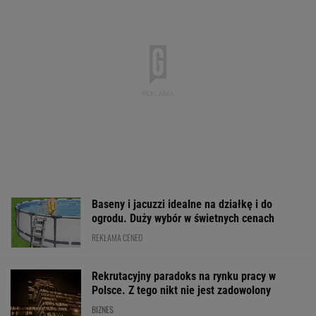
Nagły zwrot w negocjacjach USA-Iran. Stawką
jest kluczowy szlak świata
BIZNES
Kryzys na Wiśle uderza
Ceny paliw mogą
Tysiące lotów
w energetykę.
spaść na powroty z
zagrożonych pr
Wyłączone bloki w
urlopów. Tusk stawia
strajk. Pierwsze
Kozienicach i Połańcu
warunki
już odwołano
WALUTY I GIEŁDA
EUR
USD
CHF
GBP
WIG