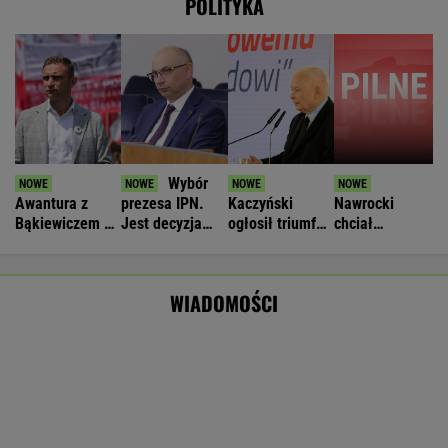
Awantura z
prezesa IPN.
Kaczyński
Nawrocki
Bąkiewiczem w
Jest decyzja
ogłosił triumf
chciał
Radomiu. Jest
Senatu
PiS. Teraz
referendum
ruch
wskazał, czego
klimatycznego.
prokuratury
jeszcze brakuje
Jest decyzja
WIADOMOŚCI
Senatu
Wyprzedamy Belgię i Szwecję. Polska
gospodarka jedną z największych w UE