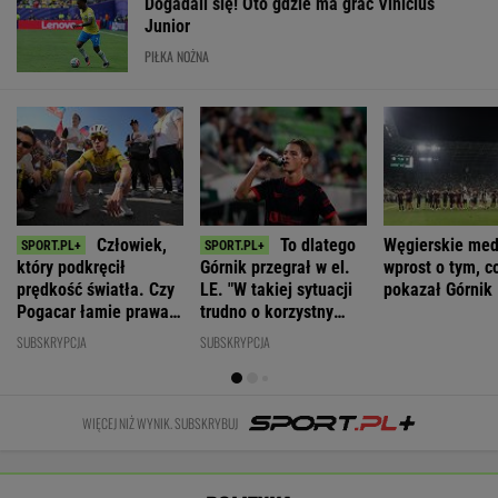
Człowiek,
To dlatego
Węgierskie med
który podkręcił
Górnik przegrał w el.
wprost o tym, c
prędkość światła. Czy
LE. "W takiej sytuacji
pokazał Górnik
Pogacar łamie prawa
trudno o korzystny
biologii?
rezultat"
SUBSKRYPCJA
SUBSKRYPCJA
WIĘCEJ NIŻ WYNIK. SUBSKRYBUJ
POLITYKA
Wybór