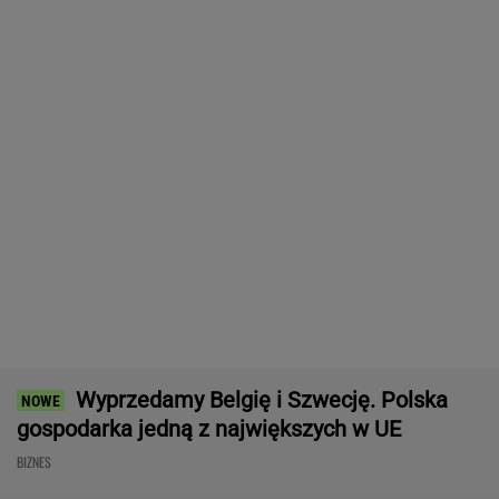
BIZNES
Nie będzie nowej umowy TVP z Kościołem.
Obowiązuje ta podpisana przez Kurskiego
MARCIN KOZŁOWSKI
Nadciąga OKI. Będzie weto
Nawrockiego? Minister Domański odpowiada
BIZNES