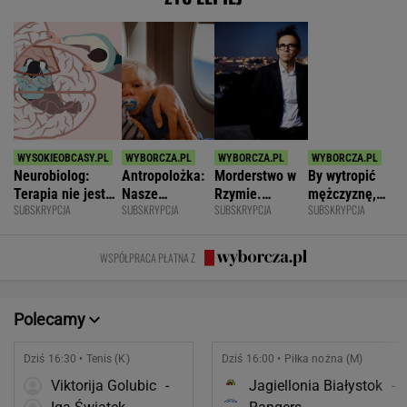
Neurobiolog:
Antropolożka:
Morderstwo w
By wytropić
Terapia nie jest
Nasze
Rzymie.
mężczyznę,
SUBSKRYPCJA
SUBSKRYPCJA
SUBSKRYPCJA
SUBSKRYPCJA
konieczna. Mózg
społeczeństwo
Dlaczego
nie musi
jest podatny na
nie lubi dzieci
synowie
nawet
zmianę
zniszczyli
wstawać z
WSPÓŁPRACA PŁATNA Z
swoje życia?
krzesła.
Polecamy
Dziś 16:30 • Tenis (K)
Dziś 16:00 • Piłka nożna (M)
Viktorija Golubic
-
Jagiellonia Białystok
-