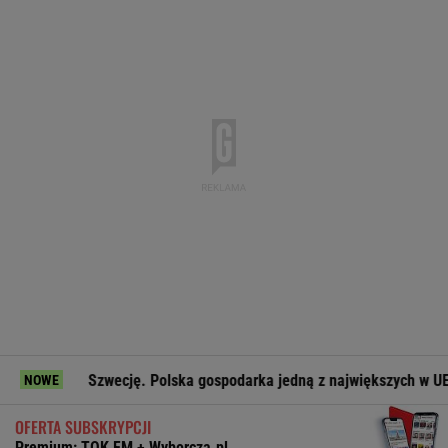
i Szwecję. Polska gospodarka jedną z największych w UE
Ma
NOWE
OFERTA SUBSKRYPCJI
Premium: TOK FM + Wyborcza.pl