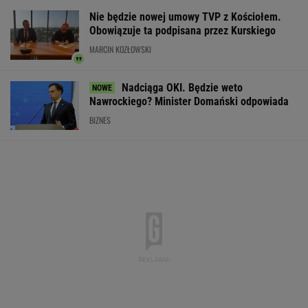
Wypadek w Wielkopolsce. Policja: Kobieta
zostawiła swojego syna
Widmo kryzysu na Węgrzech. Magyar
ogłosił "dobrą wiadomość"
Wstrząs w Google. Wielki drenaż mózgów
TECHNOLOGIE
Liczba takich ataków wzrosła o 30
proc. Niemiecki dziennik pisze o Polsce