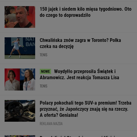
Woydyłło przeprosiła Świątek i
Abramowicz. Jest reakcja Tomasza Lisa
TENIS
Polacy pokochali tego SUV-a premium! Trzeba
przyznać, że Japończycy znają się na rzeczy.
A oferta? Genialna!
REKLAMA MAZDA
Dogadali się! Oto gdzie ma grać Vinicius
Junior
PIŁKA NOŻNA