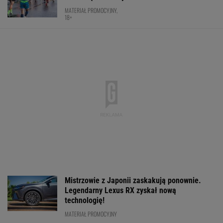
Mistrzowie z Japonii zaskakują ponownie.
Legendarny Lexus RX zyskał nową
technologię!
MATERIAŁ PROMOCYJNY
150 jajek i siedem kilo mięsa tygodniowo. Oto
do czego to doprowadziło
Chwalińska znów zagra w Toronto? Polka
czeka na decyzję
TENIS