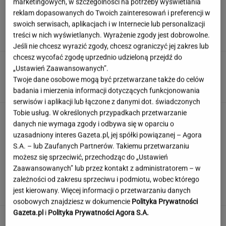
marketingowych, w szczególności na potrzeby wyświetlania
Jak uniknąć korków? Matematycy wskazali
reklam dopasowanych do Twoich zainteresowań i preferencji w
trzy proste zasady
swoich serwisach, aplikacjach i w Internecie lub personalizacji
treści w nich wyświetlanych. Wyrażenie zgody jest dobrowolne.
Jeśli nie chcesz wyrazić zgody, chcesz ograniczyć jej zakres lub
chcesz wycofać zgodę uprzednio udzieloną przejdź do
Kaczyński teraz ma już maślarzy
„Ustawień Zaawansowanych”.
na tacy. Stało się to, do czego dążyli
Twoje dane osobowe mogą być przetwarzane także do celów
SUBSKRYPCJA
badania i mierzenia informacji dotyczących funkcjonowania
serwisów i aplikacji lub łączone z danymi dot. świadczonych
Tobie usług. W określonych przypadkach przetwarzanie
Brutalne ataki na Ukraińców w Polsce.
danych nie wymaga zgody i odbywa się w oparciu o
Niemcy widzą zmianę nastawienia
uzasadniony interes Gazeta.pl, jej spółki powiązanej – Agora
S.A. – lub Zaufanych Partnerów. Takiemu przetwarzaniu
możesz się sprzeciwić, przechodząc do „Ustawień
To Nawrocki wcina na śniadanie. Kucharz
Zaawansowanych” lub przez kontakt z administratorem – w
wygadał się, co dla niego przygotowuje
zależności od zakresu sprzeciwu i podmiotu, wobec którego
jest kierowany. Więcej informacji o przetwarzaniu danych
osobowych znajdziesz w dokumencie
Polityka Prywatności
Gazeta.pl
i
Polityka Prywatności Agora S.A.