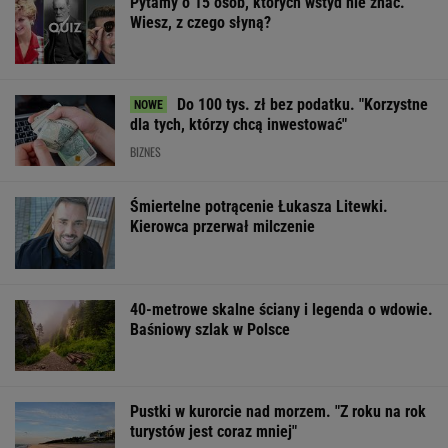
Pytamy o 15 osób, których wstyd nie znać.
Wiesz, z czego słyną?
Do 100 tys. zł bez podatku. "Korzystne
dla tych, którzy chcą inwestować"
BIZNES
Śmiertelne potrącenie Łukasza Litewki.
Kierowca przerwał milczenie
40-metrowe skalne ściany i legenda o wdowie.
Baśniowy szlak w Polsce
Pustki w kurorcie nad morzem. "Z roku na rok
turystów jest coraz mniej"