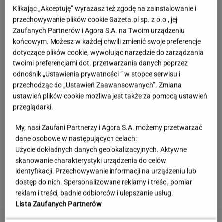
Klikając „Akceptuję” wyrażasz też zgodę na zainstalowanie i
przechowywanie plików cookie Gazeta.pl sp. z o.o., jej
Zaufanych Partnerów i Agora S.A. na Twoim urządzeniu
końcowym. Możesz w każdej chwili zmienić swoje preferencje
dotyczące plików cookie, wywołując narzędzie do zarządzania
twoimi preferencjami dot. przetwarzania danych poprzez
odnośnik „Ustawienia prywatności ” w stopce serwisu i
przechodząc do „Ustawień Zaawansowanych”. Zmiana
ustawień plików cookie możliwa jest także za pomocą ustawień
przeglądarki.
My, nasi Zaufani Partnerzy i Agora S.A. możemy przetwarzać
dane osobowe w następujących celach:
Użycie dokładnych danych geolokalizacyjnych. Aktywne
skanowanie charakterystyki urządzenia do celów
Polka pobiła rekord Guinnessa. Zajęło jej to
identyfikacji. Przechowywanie informacji na urządzeniu lub
15 lat
dostęp do nich. Spersonalizowane reklamy i treści, pomiar
reklam i treści, badnie odbiorców i ulepszanie usług.
Lista Zaufanych Partnerów
Śmiertelne potrącenie Łukasza Litewki.