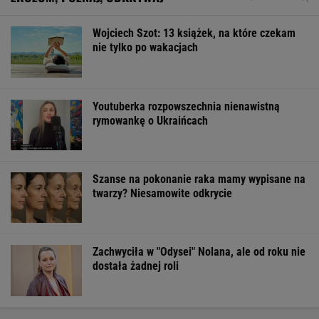
FINANSE I TECHNOLOGIA
GTA 6: Nowe materiały z Vice City pod
koniec sierpnia