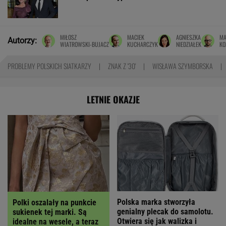
MIŁOSZ
MACIEK
AGNIESZKA
MA
Autorzy:
WIATROWSKI-BUJACZ
KUCHARCZYK
NIEDZIAŁEK
KO
PROBLEMY POLSKICH SIATKARZY
ZNAK Z '30'
WISŁAWA SZYMBORSKA
LETNIE OKAZJE
Polska marka stworzyła
Polki oszalały na punkcie
genialny plecak do samolotu.
sukienek tej marki. Są
Otwiera się jak walizka i
idealne na wesele, a teraz