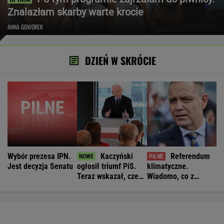
Znalazłam skarby warte krocie
ANNA GOWOREK
DZIEŃ W SKRÓCIE
Wybór prezesa IPN.
Kaczyński
Referendum
Jest decyzja Senatu
ogłosił triumf PiS.
klimatyczne.
Teraz wskazał, czego
Wiadomo, co z
jeszcze brakuje
pomysłem
Nawrockiego