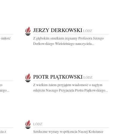
JERZY DERKOWSKI
ŁÓDŹ
o miłość
Z głębokim smutkiem żegnamy Profesora Jerzego
Derkowskiego Wieloletniego nauczyciela...
PIOTR PIĄTKOWSKI
ŁÓDŹ
go
Z wielkim żalem przyjąłem wiadomość o nagłym
iego...
odejściu Naszego Przyjaciela Piotra Piątkowskiego...
ŁÓDŹ
ia z
Serdeczne wyrazy współczucia Naszej Koleżance