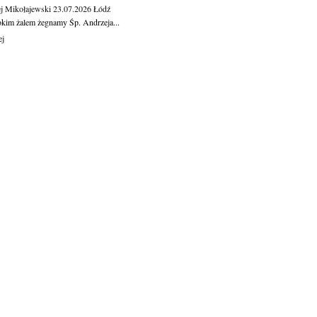
j Mikołajewski
23.07.2026
Łódź
okim żalem żegnamy Śp. Andrzeja...
ej