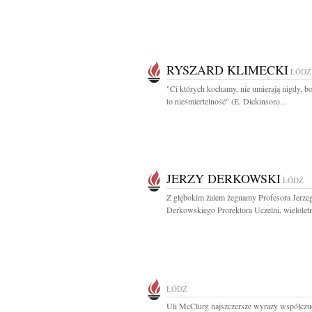
RYSZARD KLIMECKI
ŁÓDŹ
"Ci których kochamy, nie umierają nigdy, b
to nieśmiertelność" (E. Dickinson)...
JERZY DERKOWSKI
ŁÓDŹ
Z głębokim żalem żegnamy Profesora Jerze
Derkowskiego Prorektora Uczelni, wieloletn
ŁÓDŹ
Uli McClurg najszczersze wyrazy współczuc