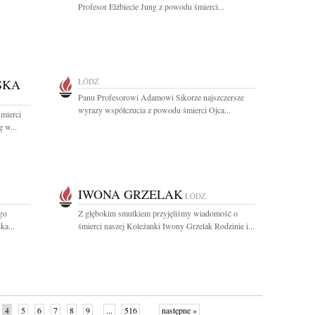
Profesor Elżbiecie Jung z powodu śmierci...
SKA
ŁÓDŹ
Panu Profesorowi Adamowi Sikorze najszczersze
wyrazy współczucia z powodu śmierci Ojca...
mierci
 w...
IWONA GRZELAK
ŁÓDŹ
go
Z głębokim smutkiem przyjęliśmy wiadomość o
ka...
śmierci naszej Koleżanki Iwony Grzelak Rodzinie i...
4
5
6
7
8
9
...
516
następne »