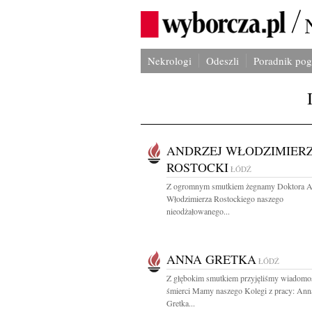
Nekrologi
Odeszli
Poradnik po
ANDRZEJ WŁODZIMIER
ROSTOCKI
ŁÓDŹ
Z ogromnym smutkiem żegnamy Doktora A
Włodzimierza Rostockiego naszego
nieodżałowanego...
ANNA GRETKA
ŁÓDŹ
Z głębokim smutkiem przyjęliśmy wiadomo
śmierci Mamy naszego Kolegi z pracy: Ann
Gretka...