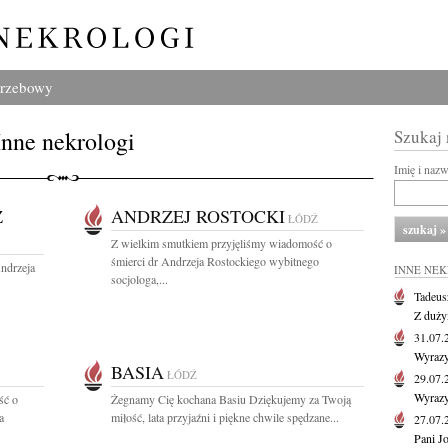
grzebowy
Inne nekrologi
Szukaj
Imię i naz
Z
ANDRZEJ ROSTOCKI
ŁÓDŹ
Z wielkim smutkiem przyjęliśmy wiadomość o
śmierci dr Andrzeja Rostockiego wybitnego
ndrzeja
INNE NE
socjologa,...
Tadeus
Z duży
31.07
Wyrazy
BASIA
ŁÓDŹ
29.07
Wyrazy
ść o
Żegnamy Cię kochana Basiu Dziękujemy za Twoją
a
miłość, lata przyjaźni i piękne chwile spędzane...
27.07
Pani J