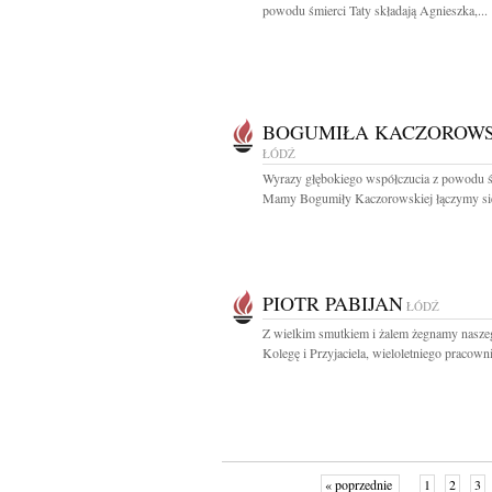
powodu śmierci Taty składają Agnieszka,...
BOGUMIŁA KACZOROW
ŁÓDŹ
Wyrazy głębokiego współczucia z powodu ś
Mamy Bogumiły Kaczorowskiej łączymy się
PIOTR PABIJAN
ŁÓDŹ
Z wielkim smutkiem i żalem żegnamy nasze
Kolegę i Przyjaciela, wieloletniego pracowni
« poprzednie
1
2
3