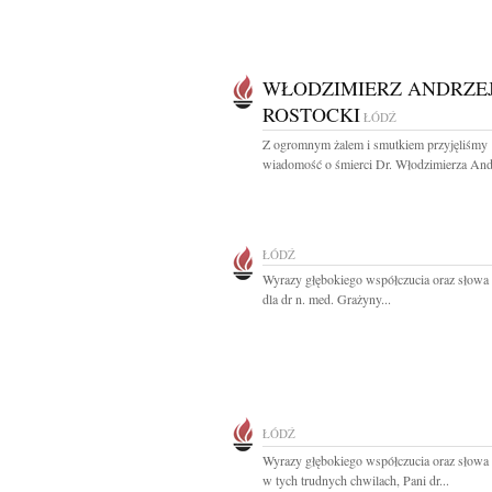
WŁODZIMIERZ ANDRZE
ROSTOCKI
ŁÓDŹ
Z ogromnym żalem i smutkiem przyjęliśmy
wiadomość o śmierci Dr. Włodzimierza Andr
ŁÓDŹ
Wyrazy głębokiego współczucia oraz słowa
dla dr n. med. Grażyny...
ŁÓDŹ
Wyrazy głębokiego współczucia oraz słowa
w tych trudnych chwilach, Pani dr...