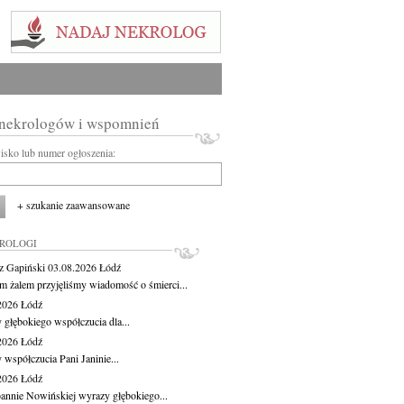
 nekrologów i wspomnień
wisko lub numer ogłoszenia:
+ szukanie zaawansowane
KROLOGI
z Gapiński
03.08.2026
Łódź
m żalem przyjęliśmy wiadomość o śmierci...
.2026
Łódź
 głębokiego współczucia dla...
.2026
Łódź
 współczucia Pani Janinie...
.2026
Łódź
oannie Nowińskiej wyrazy głębokiego...