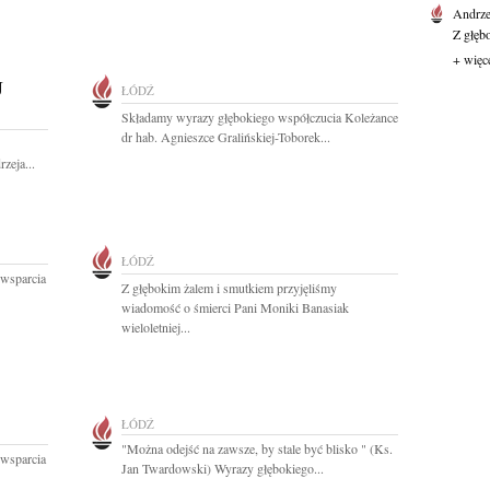
Andrze
Z głęb
+ więc
J
ŁÓDŹ
Składamy wyrazy głębokiego współczucia Koleżance
dr hab. Agnieszce Gralińskiej-Toborek...
zeja...
ŁÓDŹ
 wsparcia
Z głębokim żalem i smutkiem przyjęliśmy
wiadomość o śmierci Pani Moniki Banasiak
wieloletniej...
ŁÓDŹ
"Można odejść na zawsze, by stale być blisko " (Ks.
 wsparcia
Jan Twardowski) Wyrazy głębokiego...