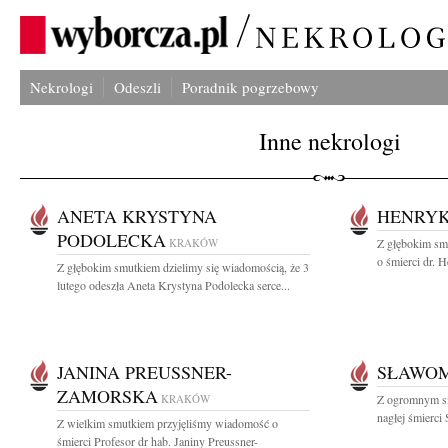
Nekrologi
Odeszli
Poradnik pogrzebowy
Inne nekrologi
ANETA KRYSTYNA
HENRYK
PODOLECKA
KRAKÓW
Z głębokim sm
o śmierci dr. H
Z głębokim smutkiem dzielimy się wiadomością, że 3
lutego odeszła Aneta Krystyna Podolecka serce...
JANINA PREUSSNER-
SŁAWOM
ZAMORSKA
KRAKÓW
Z ogromnym s
nagłej śmierci
Z wielkim smutkiem przyjęliśmy wiadomość o
śmierci Profesor dr hab. Janiny Preussner-