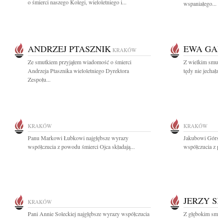
o śmierci naszego Kolegi, wieloletniego i...
wspaniałego...
ANDRZEJ PTASZNIK
EWA GA
KRAKÓW
Ze smutkiem przyjąłem wiadomość o śmierci
Z wielkim smu
Andrzeja Ptasznika wieloletniego Dyrektora
tędy nie jechał
Zespołu...
KRAKÓW
KRAKÓW
Panu Markowi Łubkowi najgłębsze wyrazy
Jakubowi Górs
współczucia z powodu śmierci Ojca składają...
współczucia z
JERZY 
KRAKÓW
Pani Annie Soleckiej najgłębsze wyrazy współczucia
Z głębokim sm