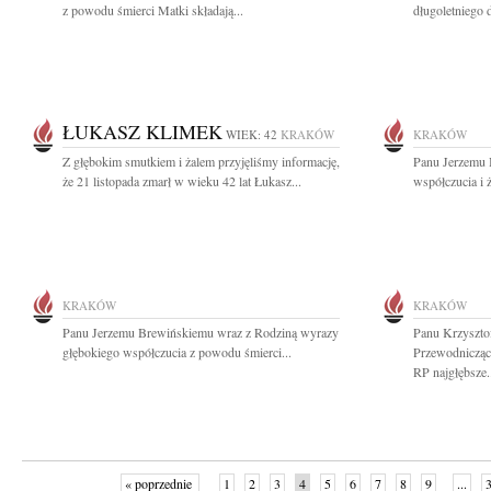
z powodu śmierci Matki składają...
długoletniego 
ŁUKASZ KLIMEK
WIEK: 42
KRAKÓW
KRAKÓW
Z głębokim smutkiem i żalem przyjęliśmy informację,
Panu Jerzemu 
że 21 listopada zmarł w wieku 42 lat Łukasz...
współczucia i 
KRAKÓW
KRAKÓW
Panu Jerzemu Brewińskiemu wraz z Rodziną wyrazy
Panu Krzyszt
głębokiego współczucia z powodu śmierci...
Przewodnicząc
RP najgłębsze.
« poprzednie
1
2
3
4
5
6
7
8
9
...