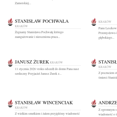
Zamorskiej...
STANISŁAW POCHWAŁA
KRAKÓW
KRAKÓW
Panu Leszkowi
Żegnamy Stanisława Pochwałę którego
Przemysłowo-
zaangażowanie i nieoceniona praca...
głębokiego...
JANUSZ ŻUREK
STANIS
KRAKÓW
KRAKÓW
11 stycznia 2026 vroku odszedł do domu Pana nasz
Z poczuciem st
serdeczny Przyjaciel Janusz Żurek z...
śmierci Stanis
STANISŁAW WINCENCIAK
ANDRZE
KRAKÓW
Z ogromnym sm
Z wielkim smutkiem i żalem przyjęliśmy wiadomość
wiadomość o śm