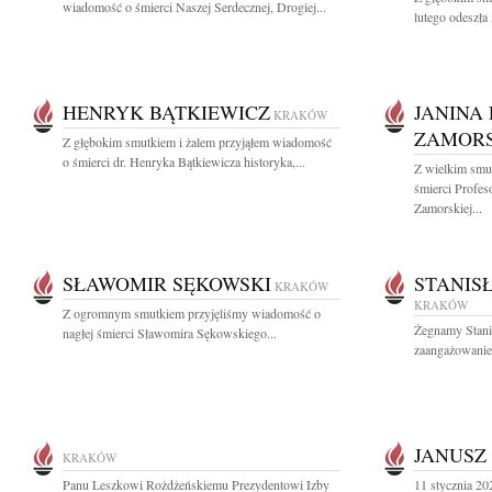
wiadomość o śmierci Naszej Serdecznej, Drogiej...
lutego odeszła
HENRYK BĄTKIEWICZ
JANINA
KRAKÓW
ZAMOR
Z głębokim smutkiem i żalem przyjąłem wiadomość
o śmierci dr. Henryka Bątkiewicza historyka,...
Z wielkim smu
śmierci Profes
Zamorskiej...
SŁAWOMIR SĘKOWSKI
STANIS
KRAKÓW
KRAKÓW
Z ogromnym smutkiem przyjęliśmy wiadomość o
Żegnamy Stani
nagłej śmierci Sławomira Sękowskiego...
zaangażowanie 
JANUSZ
KRAKÓW
Panu Leszkowi Rożdżeńskiemu Prezydentowi Izby
11 stycznia 2