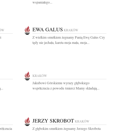
wspaniałego...
EWA GALUS
ÓW
KRAKÓW
i
Z wielkim smutkiem żegnamy Panią Ewę Galus Czy
tędy nie jechała, kareta moja mała, moja...
KRAKÓW
Jakubowi Górskiemu wyrazy głębokiego
...
współczucia z powodu śmierci Mamy składają...
JERZY SKROBOT
KRAKÓW
półczucia
Z głębokim smutkiem żegnamy Jerzego Skrobota