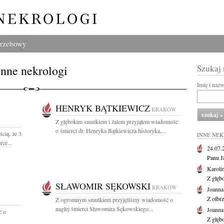
grzebowy
Inne nekrologi
Szukaj
Imię i naz
HENRYK BĄTKIEWICZ
KRAKÓW
Z głębokim smutkiem i żalem przyjąłem wiadomość
o śmierci dr. Henryka Bątkiewicza historyka,...
cią, że 3
INNE NE
ce...
24.07
Panu J
Karoli
Z głęb
SŁAWOMIR SĘKOWSKI
KRAKÓW
Joanna
Z olbr
Z ogromnym smutkiem przyjęliśmy wiadomość o
nagłej śmierci Sławomira Sękowskiego...
Joanna
ć o
Z głęb