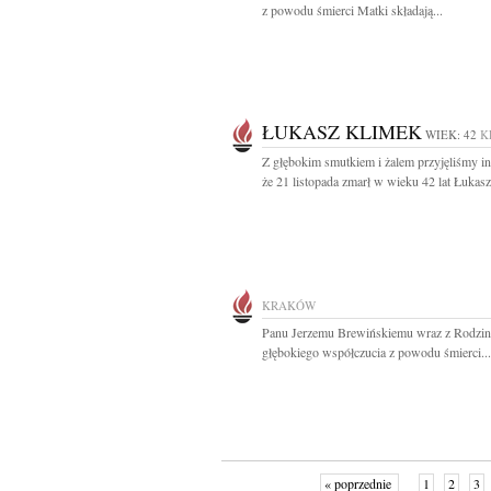
z powodu śmierci Matki składają...
ŁUKASZ KLIMEK
WIEK: 42
K
Z głębokim smutkiem i żalem przyjęliśmy in
że 21 listopada zmarł w wieku 42 lat Łukasz.
KRAKÓW
Panu Jerzemu Brewińskiemu wraz z Rodzi
głębokiego współczucia z powodu śmierci...
« poprzednie
1
2
3