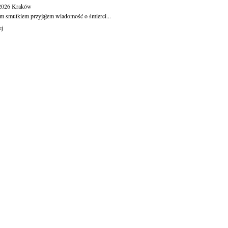
.2026
Kraków
m smutkiem przyjąłem wiadomość o śmierci...
ej