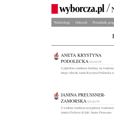
Nekrologi
Odeszli
Poradnik po
ANETA KRYSTYNA
PODOLECKA
KRAKÓW
Z głębokim smutkiem dzielimy się wiadomoś
lutego odeszła Aneta Krystyna Podolecka ser
JANINA PREUSSNER-
ZAMORSKA
KRAKÓW
Z wielkim smutkiem przyjęliśmy wiadomoś
śmierci Profesor dr hab. Janiny Preussner-