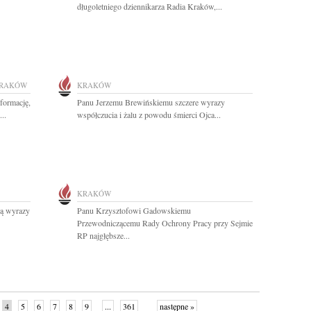
długoletniego dziennikarza Radia Kraków,...
RAKÓW
KRAKÓW
formację,
Panu Jerzemu Brewińskiemu szczere wyrazy
..
współczucia i żalu z powodu śmierci Ojca...
KRAKÓW
ną wyrazy
Panu Krzysztofowi Gadowskiemu
Przewodniczącemu Rady Ochrony Pracy przy Sejmie
RP najgłębsze...
4
5
6
7
8
9
...
361
następne »