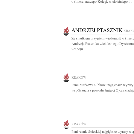
o śmierci naszego Kolegi, wieloletniego i...
ANDRZEJ PTASZNIK
KRAK
Ze smutkiem przyjąłem wiadomość o śmierc
Andrzeja Ptasznika wieloletniego Dyrektora
Zespołu...
KRAKÓW
Panu Markowi Łubkowi najgłębsze wyrazy
współczucia z powodu śmierci Ojca składają
KRAKÓW
Pani Annie Soleckiej najgłębsze wyrazy ws