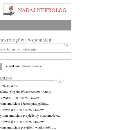
 nekrologów i wspomnień
wisko lub numer ogłoszenia:
+ szukanie zaawansowane
KROLOGI
.2026
Kraków
ackowi Gryzło Wiceprezesowi Areny...
na Witek
20.07.2026
Kraków
okim smutkiem i żalem przyjęliśmy...
 Słowińska
20.07.2026
Kraków
zymim smutkiem przyjęliśmy wiadomość o...
 Słowińska
20.07.2026
Kraków
okim smutkiem przyjąłem wiadomość o...