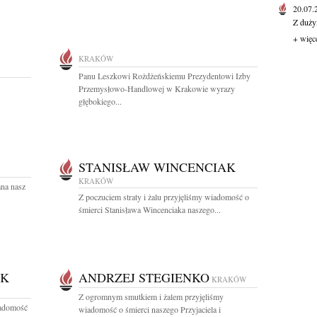
20.07
Z duży
+ więc
KRAKÓW
Panu Leszkowi Rożdżeńskiemu Prezydentowi Izby
Przemysłowo-Handlowej w Krakowie wyrazy
głębokiego...
STANISŁAW WINCENCIAK
KRAKÓW
ana nasz
Z poczuciem straty i żalu przyjęliśmy wiadomość o
śmierci Stanisława Wincenciaka naszego...
AK
ANDRZEJ STEGIENKO
KRAKÓW
Z ogromnym smutkiem i żalem przyjęliśmy
iadomość
wiadomość o śmierci naszego Przyjaciela i