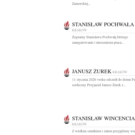
Zamorskiej...
STANISŁAW POCHWAŁA
KRAKÓW
Żegnamy Stanisława Pochwałę którego
zaangażowanie i nieoceniona praca...
JANUSZ ŻUREK
KRAKÓW
11 stycznia 2026 vroku odszedł do domu P
serdeczny Przyjaciel Janusz Żurek z...
STANISŁAW WINCENCI
KRAKÓW
Z wielkim smutkiem i żalem przyjęliśmy w