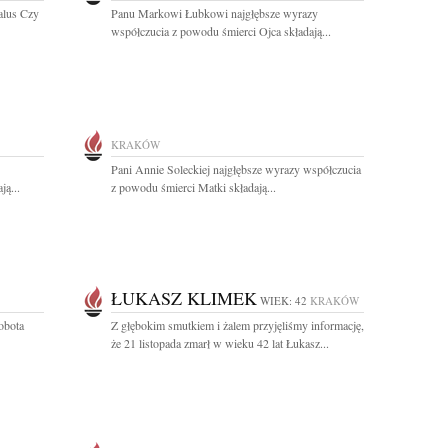
alus Czy
Panu Markowi Łubkowi najgłębsze wyrazy
współczucia z powodu śmierci Ojca składają...
KRAKÓW
Pani Annie Soleckiej najgłębsze wyrazy współczucia
ą...
z powodu śmierci Matki składają...
ŁUKASZ KLIMEK
WIEK: 42
KRAKÓW
obota
Z głębokim smutkiem i żalem przyjęliśmy informację,
że 21 listopada zmarł w wieku 42 lat Łukasz...