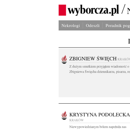
Nekrologi
Odeszli
Poradnik po
ZBIGNIEW ŚWIĘCH
KRAKÓ
Z dużym smutkiem przyjąłem wiadomość o 
Zbigniewa Święcha dziennikarza, pisarza, re
KRYSTYNA PODOLECKA
KRAKÓW
Niewypowiedzianym bólem napełniła nas