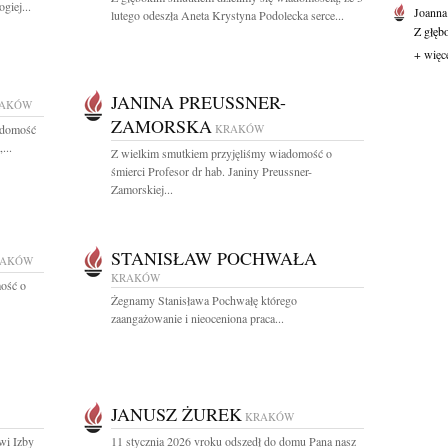
giej...
Joanna
lutego odeszła Aneta Krystyna Podolecka serce...
Z głęb
+ więc
JANINA PREUSSNER-
AKÓW
ZAMORSKA
adomość
KRAKÓW
...
Z wielkim smutkiem przyjęliśmy wiadomość o
śmierci Profesor dr hab. Janiny Preussner-
Zamorskiej...
STANISŁAW POCHWAŁA
RAKÓW
KRAKÓW
ość o
Żegnamy Stanisława Pochwałę którego
zaangażowanie i nieoceniona praca...
JANUSZ ŻUREK
KRAKÓW
wi Izby
11 stycznia 2026 vroku odszedł do domu Pana nasz