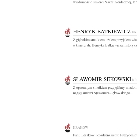
wiadomość o śmierci Naszej Serdecznej, Dro
HENRYK BĄTKIEWICZ
KR
Z głębokim smutkiem i żalem przyjąłem wi
o śmierci dr. Henryka Bątkiewicza historyka,
SŁAWOMIR SĘKOWSKI
K
Z ogromnym smutkiem przyjęliśmy wiadom
nagłej śmierci Sławomira Sękowskiego...
KRAKÓW
Panu Leszkowi Rożdżeńskiemu Prezydento