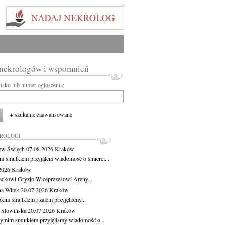
 nekrologów i wspomnień
wisko lub numer ogłoszenia:
+ szukanie zaawansowane
KROLOGI
ew Święch
07.08.2026
Kraków
m smutkiem przyjąłem wiadomość o śmierci...
.2026
Kraków
ackowi Gryzło Wiceprezesowi Areny...
na Witek
20.07.2026
Kraków
okim smutkiem i żalem przyjęliśmy...
 Słowińska
20.07.2026
Kraków
zymim smutkiem przyjęliśmy wiadomość o...