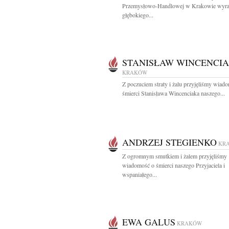
Przemysłowo-Handlowej w Krakowie wyr
głębokiego...
STANISŁAW WINCENCI
KRAKÓW
Z poczuciem straty i żalu przyjęliśmy wiad
śmierci Stanisława Wincenciaka naszego...
ANDRZEJ STEGIENKO
KR
Z ogromnym smutkiem i żalem przyjęliśmy
wiadomość o śmierci naszego Przyjaciela i
wspaniałego...
EWA GALUS
KRAKÓW