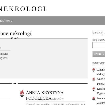
grzebowy
Inne nekrologi
Szukaj
Imię i naz
W
śmierci
żysera...
INNE NE
Zbigni
Z duży
24.07
Panu J
Karoli
ANETA KRYSTYNA
Z głęb
PODOLECKA
Joanna
KRAKÓW
Z olbr
Z głębokim smutkiem dzielimy się wiadomością, że 3