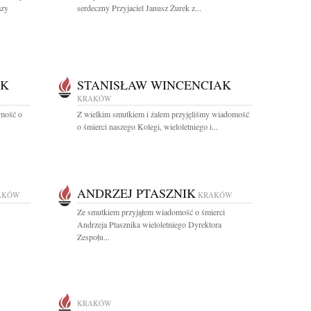
azy
serdeczny Przyjaciel Janusz Żurek z...
AK
STANISŁAW WINCENCIAK
KRAKÓW
omość o
Z wielkim smutkiem i żalem przyjęliśmy wiadomość
o śmierci naszego Kolegi, wieloletniego i...
ANDRZEJ PTASZNIK
AKÓW
KRAKÓW
Ze smutkiem przyjąłem wiadomość o śmierci
Andrzeja Ptasznika wieloletniego Dyrektora
Zespołu...
KRAKÓW