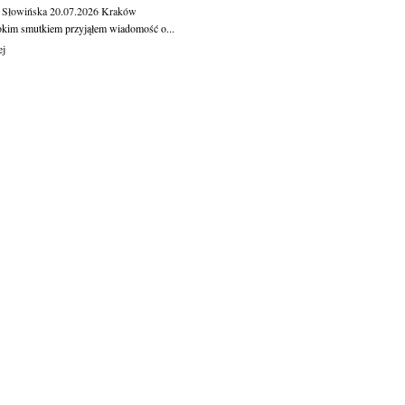
 Słowińska
20.07.2026
Kraków
okim smutkiem przyjąłem wiadomość o...
ej