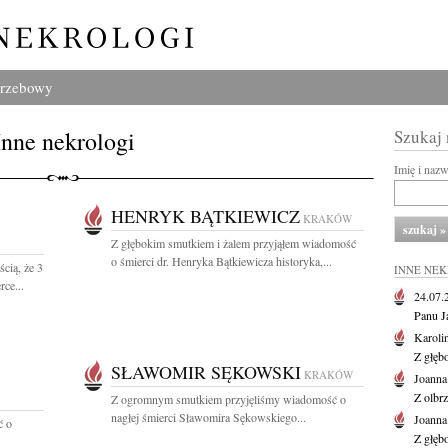
grzebowy
Inne nekrologi
Szukaj
Imię i naz
HENRYK BĄTKIEWICZ
KRAKÓW
Z głębokim smutkiem i żalem przyjąłem wiadomość
o śmierci dr. Henryka Bątkiewicza historyka,...
cią, że 3
INNE NE
ce...
24.07
Panu J
Karoli
Z głęb
SŁAWOMIR SĘKOWSKI
KRAKÓW
Joanna
Z olbr
Z ogromnym smutkiem przyjęliśmy wiadomość o
nagłej śmierci Sławomira Sękowskiego...
Joanna
ć o
Z głęb