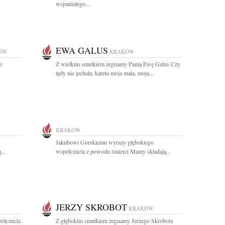
wspaniałego...
EWA GALUS
ÓW
KRAKÓW
i
Z wielkim smutkiem żegnamy Panią Ewę Galus Czy
tędy nie jechała, kareta moja mała, moja...
KRAKÓW
Jakubowi Górskiemu wyrazy głębokiego
...
współczucia z powodu śmierci Mamy składają...
JERZY SKROBOT
KRAKÓW
półczucia
Z głębokim smutkiem żegnamy Jerzego Skrobota