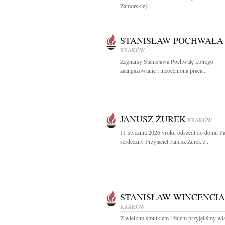
Zamorskiej...
STANISŁAW POCHWAŁA
KRAKÓW
Żegnamy Stanisława Pochwałę którego
zaangażowanie i nieoceniona praca...
JANUSZ ŻUREK
KRAKÓW
11 stycznia 2026 vroku odszedł do domu P
serdeczny Przyjaciel Janusz Żurek z...
STANISŁAW WINCENCI
KRAKÓW
Z wielkim smutkiem i żalem przyjęliśmy w