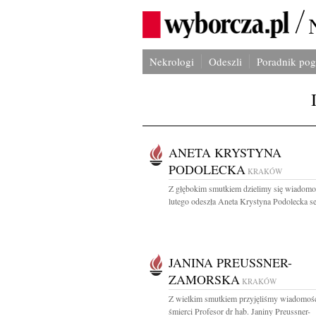
Nekrologi
Odeszli
Poradnik po
ANETA KRYSTYNA
PODOLECKA
KRAKÓW
Z głębokim smutkiem dzielimy się wiadomoś
lutego odeszła Aneta Krystyna Podolecka ser
JANINA PREUSSNER-
ZAMORSKA
KRAKÓW
Z wielkim smutkiem przyjęliśmy wiadomoś
śmierci Profesor dr hab. Janiny Preussner-