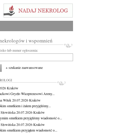
 nekrologów i wspomnień
wisko lub numer ogłoszenia:
+ szukanie zaawansowane
KROLOGI
.2026
Kraków
ackowi Gryzło Wiceprezesowi Areny...
na Witek
20.07.2026
Kraków
okim smutkiem i żalem przyjęliśmy...
 Słowińska
20.07.2026
Kraków
zymim smutkiem przyjęliśmy wiadomość o...
 Słowińska
20.07.2026
Kraków
okim smutkiem przyjąłem wiadomość o...