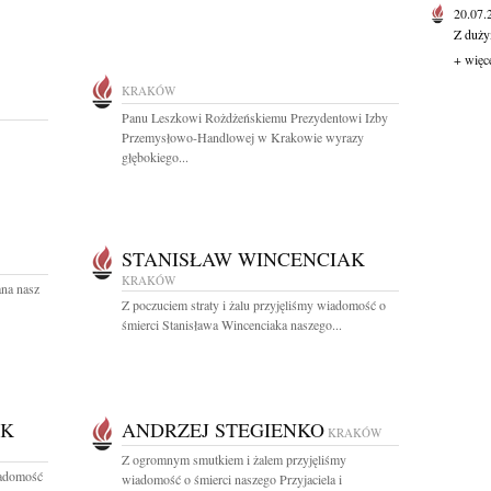
20.07
Z duży
+ więc
KRAKÓW
Panu Leszkowi Rożdżeńskiemu Prezydentowi Izby
Przemysłowo-Handlowej w Krakowie wyrazy
głębokiego...
STANISŁAW WINCENCIAK
KRAKÓW
ana nasz
Z poczuciem straty i żalu przyjęliśmy wiadomość o
śmierci Stanisława Wincenciaka naszego...
AK
ANDRZEJ STEGIENKO
KRAKÓW
Z ogromnym smutkiem i żalem przyjęliśmy
iadomość
wiadomość o śmierci naszego Przyjaciela i