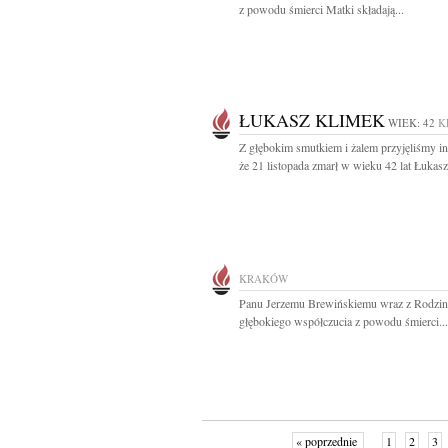
z powodu śmierci Matki składają...
ŁUKASZ KLIMEK
WIEK: 42
K
Z głębokim smutkiem i żalem przyjęliśmy in
że 21 listopada zmarł w wieku 42 lat Łukasz.
KRAKÓW
Panu Jerzemu Brewińskiemu wraz z Rodzi
głębokiego współczucia z powodu śmierci...
« poprzednie
1
2
3