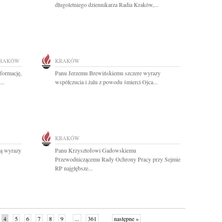
długoletniego dziennikarza Radia Kraków,...
RAKÓW
KRAKÓW
formację,
Panu Jerzemu Brewińskiemu szczere wyrazy
..
współczucia i żalu z powodu śmierci Ojca...
KRAKÓW
ną wyrazy
Panu Krzysztofowi Gadowskiemu
Przewodniczącemu Rady Ochrony Pracy przy Sejmie
RP najgłębsze...
4
5
6
7
8
9
...
361
następne »