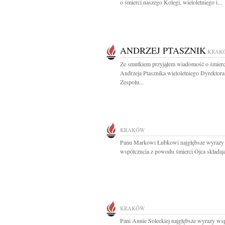
o śmierci naszego Kolegi, wieloletniego i...
ANDRZEJ PTASZNIK
KRAK
Ze smutkiem przyjąłem wiadomość o śmierc
Andrzeja Ptasznika wieloletniego Dyrektora
Zespołu...
KRAKÓW
Panu Markowi Łubkowi najgłębsze wyrazy
współczucia z powodu śmierci Ojca składają
KRAKÓW
Pani Annie Soleckiej najgłębsze wyrazy ws