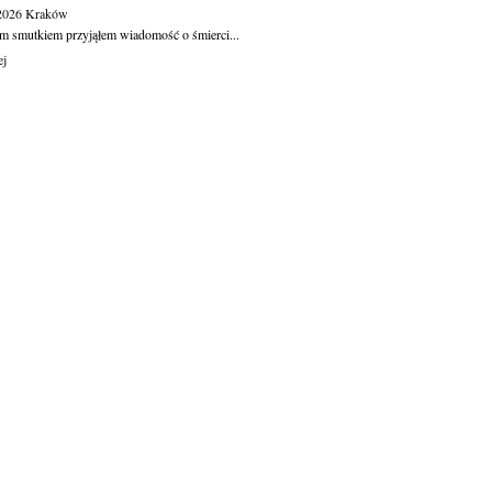
.2026
Kraków
m smutkiem przyjąłem wiadomość o śmierci...
ej