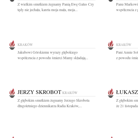
Z wielkim smutkiem żegnamy Panią Ewę Galus Czy
Panu Markowi 
tędy nie jechała, kareta moja mała, moja...
współczucia z 
KRAKÓW
KRAKÓW
Jakubowi Górskiemu wyrazy głębokiego
Pani Annie Sol
współczucia z powodu śmierci Mamy składają...
z powodu śmier
JERZY SKROBOT
ŁUKASZ
KRAKÓW
Z głębokim smutkiem żegnamy Jerzego Skrobota
Z głębokim smu
długoletniego dziennikarza Radia Kraków,...
że 21 listopad