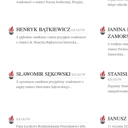
wiadomość o śmierci Naszej Serdecznej, Drogiej...
lutego odeszła
HENRYK BĄTKIEWICZ
JANINA
KRAKÓW
ZAMOR
Z głębokim smutkiem i żalem przyjąłem wiadomość
o śmierci dr. Henryka Bątkiewicza historyka,...
Z wielkim smu
śmierci Profes
Zamorskiej...
SŁAWOMIR SĘKOWSKI
STANIS
KRAKÓW
KRAKÓW
Z ogromnym smutkiem przyjęliśmy wiadomość o
Żegnamy Stani
nagłej śmierci Sławomira Sękowskiego...
zaangażowanie 
JANUSZ
KRAKÓW
Panu Leszkowi Rożdżeńskiemu Prezydentowi Izby
11 stycznia 2