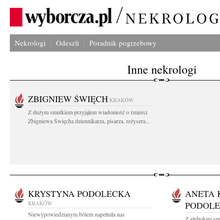
Nekrologi
Odeszli
Poradnik pogrzebowy
Inne nekrologi
ZBIGNIEW ŚWIĘCH
KRAKÓW
Z dużym smutkiem przyjąłem wiadomość o śmierci
Zbigniewa Święcha dziennikarza, pisarza, reżysera...
KRYSTYNA PODOLECKA
ANETA 
KRAKÓW
PODOL
Niewypowiedzianym bólem napełniła nas
Z głębokim smu