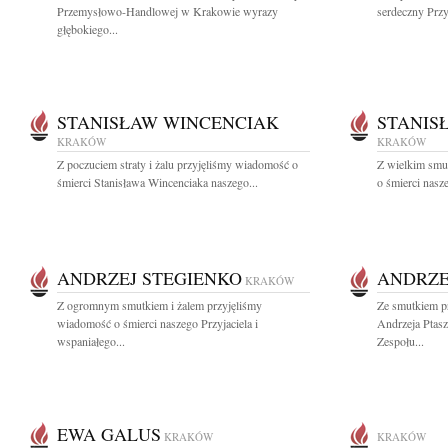
Przemysłowo-Handlowej w Krakowie wyrazy
serdeczny Przyj
głębokiego...
STANISŁAW WINCENCIAK
STANIS
KRAKÓW
KRAKÓW
Z poczuciem straty i żalu przyjęliśmy wiadomość o
Z wielkim smu
śmierci Stanisława Wincenciaka naszego...
o śmierci nasze
ANDRZEJ STEGIENKO
ANDRZE
KRAKÓW
Z ogromnym smutkiem i żalem przyjęliśmy
Ze smutkiem p
wiadomość o śmierci naszego Przyjaciela i
Andrzeja Ptasz
wspaniałego...
Zespołu...
EWA GALUS
KRAKÓW
KRAKÓW