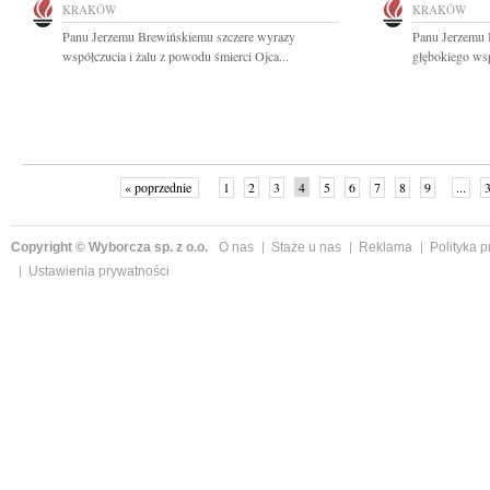
KRAKÓW
KRAKÓW
Panu Jerzemu Brewińskiemu szczere wyrazy
Panu Jerzemu 
współczucia i żalu z powodu śmierci Ojca...
głębokiego wsp
« poprzednie
1
2
3
4
5
6
7
8
9
...
Copyright © Wyborcza sp. z o.o.
O nas
Staże u nas
Reklama
Polityka 
Ustawienia prywatności