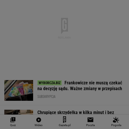
4,2983
3,7187
4,6027
5,0166
151 782,92
-0,09%
-0,41%
0,15%
-0,13%
-0,24%
SPRAWDŹ NOTOWANIA
Notowania dostarcza VIA24ONLINE
MOTORYZACJA
Quiz
Wideo
Gazeta.pl
Poczta
Pogoda