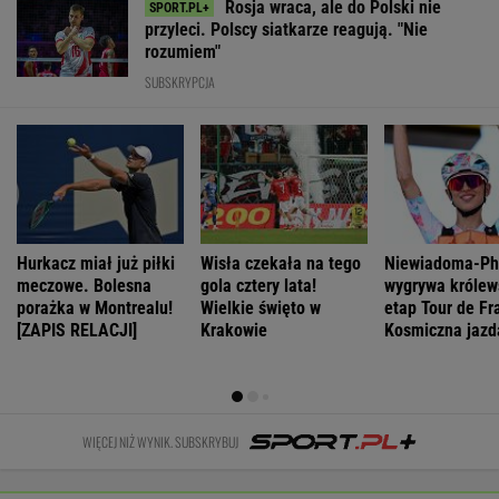
Gibała ogłosił
ws. sankcji dla
Nawrockiego
poparcie dla
start w
Rosji.
oburzyły
PiS w sondażu
wyborach na
Amerykański
Zacharową.
od lat. Doda i
prezydenta
Senat
"Kliniczna
jej były mąż
miasta
zagłosował
rusofobia"
oskarżeni
WIADOMOŚCI
Manifestacja w Warszawie. Organizatorzy
mają siedem postulatów