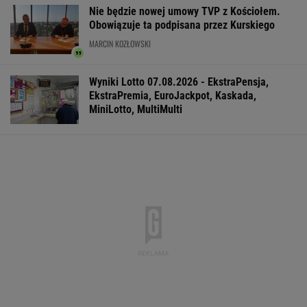
Tysiące osób zrobi to we wrześniu. Powód
może cię zaskoczyć
MATERIAŁ PROMOCYJNY,
18+
Gruźlica w
Raport wywiadu USA.
DOGE miał przy
warszawskim
"WSJ": Putin może
USA miliardowe
przedszkolu. 24 dzieci
zaatakować NATO
oszczędności. 
na liście sanepidu
nawet tej jesieni
poszło nie tak?
WSPÓŁPRACA PŁATNA Z WYBORCZA.PL