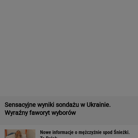
Pytony na polskim kąpielisku. Kobieta
owinęła je sobie wokół szyi