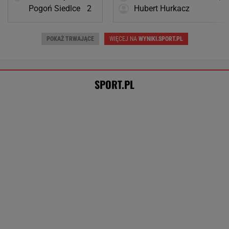
Trudno uwierzyć w to, co zrobił Hurkacz w
Montrealu. Miał już piłki meczowe
TENIS
Pilne wieści z Toronto! Znamy godzinę meczu
Iga Świątek - Marta Kostiuk
TENIS
Tysiące osób zrobi to we wrześniu. Powód
może cię zaskoczyć
MATERIAŁ PROMOCYJNY,
18+