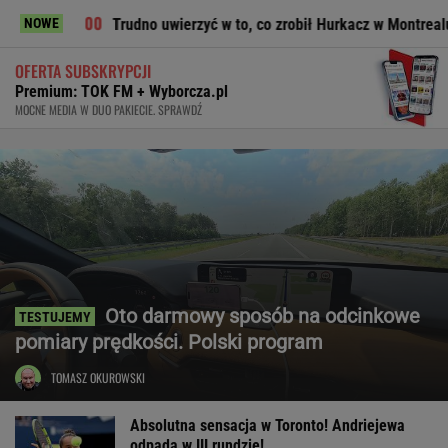
Trudno uwierzyć w to, co zrobił Hurkacz w Montrealu. Miał już pi
NOWE
OFERTA SUBSKRYPCJI
Premium: TOK FM + Wyborcza.pl
MOCNE MEDIA W DUO PAKIECIE. SPRAWDŹ
Oto darmowy sposób na odcinkowe
pomiary prędkości. Polski program
TOMASZ OKUROWSKI
Absolutna sensacja w Toronto! Andriejewa
odpada w III rundzie!