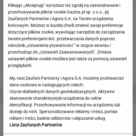
Klikając „Akceptuję” wyrażasz też zgodę na zainstalowanie i
przechowywanie plików cookie Gazeta.pl sp. z o.o., jej
Partnerka Litewki po jego
śmierci: Niektórzy zlecieli się jak sępy
Zaufanych Partnerów i Agora S.A. na Twoim urządzeniu
końcowym. Możesz w każdej chwili zmienić swoje preferencje
SUBSKRYPCJA
dotyczące plików cookie, wywołując narzędzie do zarządzania
twoimi preferencjami dot. przetwarzania danych poprzez
20 lat temu pokazali, że w Polsce też można
odnośnik „Ustawienia prywatności ” w stopce serwisu i
zrobić "Amerykę"
przechodząc do „Ustawień Zaawansowanych”. Zmiana
MARTA KORYCKA
ustawień plików cookie możliwa jest także za pomocą ustawień
przeglądarki.
MICHAŁ
DANIEL
MICHAŁ
MARTA
Autorzy:
TRELA
MAIKOWSKI
KIEDROWSKI
KORYCKA
My, nasi Zaufani Partnerzy i Agora S.A. możemy przetwarzać
dane osobowe w następujących celach:
PROBLEMY POLSKICH SIATKARZY
ZNAK Z '30'
WISŁAWA SZYMBORSKA
Użycie dokładnych danych geolokalizacyjnych. Aktywne
skanowanie charakterystyki urządzenia do celów
identyfikacji. Przechowywanie informacji na urządzeniu lub
LETNIE OKAZJE
dostęp do nich. Spersonalizowane reklamy i treści, pomiar
reklam i treści, badnie odbiorców i ulepszanie usług.
Lista Zaufanych Partnerów