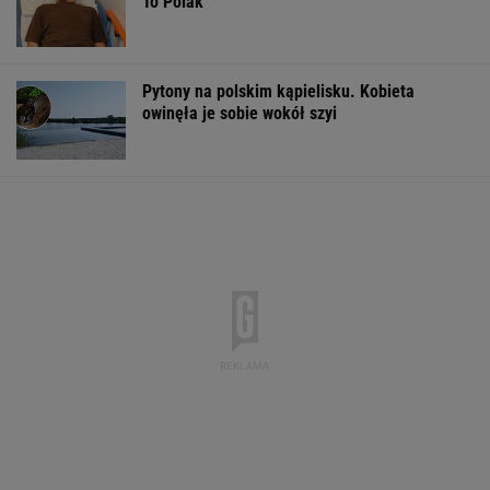
Pytamy o 15 osób, których wstyd nie znać.
Wiesz, z czego słyną?
Czerwone oświetlenie pojawia się na ulicach.
To nie jest przypadek
MOTO NEWS
To Morawiecki robił na uroczystości
Nawrockiego. Jest nagranie. "Skandal"
Trudno uwierzyć w to, co zrobił Hurkacz w
Montrealu. Miał już piłki meczowe
TENIS
Wachowicz wraz z Kurzopkami
pożegnała się z "halo tu polsat". Mówi o