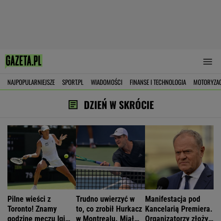
NAJPOPULARNIEJSZE
SPORT.PL
WIADOMOŚCI
FINANSE I TECHNOLOGIA
MOTORYZA
DZIEŃ W SKRÓCIE
Pilne wieści z
Trudno uwierzyć w
Manifestacja pod
Toronto! Znamy
to, co zrobił Hurkacz
Kancelarią Premiera.
godzinę meczu Igi
w Montrealu. Miał
Organizatorzy złożyli