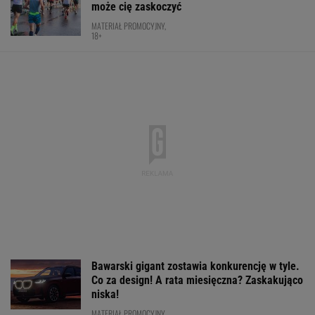
Tak Donald Tusk zareagował na wygraną
Niewiadomej-Phinney
KOLARSTWO
Nowa Toyota bZ4X jest dostępna w specjalnej
cenie. Pobierz cennik i sprawdź korzyść!
MATERIAŁ PROMOCYJNY
Rosja wraca, ale do Polski nie
przyleci. Polscy siatkarze reagują. "Nie
rozumiem"
SUBSKRYPCJA