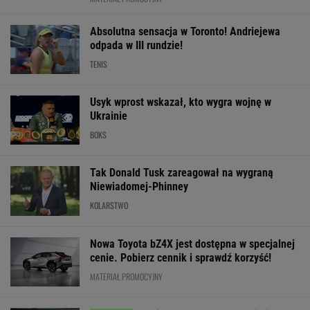
Hurkacz miał już piłki
Wisła czekała na tego
Niewiadoma-Ph
meczowe. Bolesna
gola cztery lata!
wygrywa królew
porażka w Montrealu!
Wielkie święto w
etap Tour de Fr
[ZAPIS RELACJI]
Krakowie
Kosmiczna jazd
WIĘCEJ NIŻ WYNIK. SUBSKRYBUJ
POLITYKA
Kraków. Łukasz
Ważna decyzja
Słowa
Najniższe