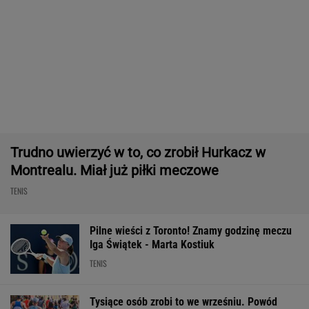
Bawarski gigant zostawia konkurencję w tyle.
Co za design! A rata miesięczna? Zaskakująco
niska!
MATERIAŁ PROMOCYJNY
Absolutna sensacja w Toronto! Andriejewa
odpada w III rundzie!
TENIS
Usyk wprost wskazał, kto wygra wojnę w
Ukrainie
BOKS