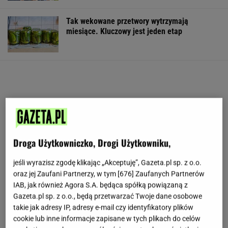
Tak wekowane przetwory wytrzymają
miesiące. Kluczowy jest jeden etap
Droga Użytkowniczko, Drogi Użytkowniku,
jeśli wyrazisz zgodę klikając „Akceptuję”, Gazeta.pl sp. z o.o.
oraz jej Zaufani Partnerzy, w tym [
676
] Zaufanych Partnerów
IAB, jak również Agora S.A. będąca spółką powiązaną z
Gazeta.pl sp. z o.o., będą przetwarzać Twoje dane osobowe
takie jak adresy IP, adresy e-mail czy identyfikatory plików
cookie lub inne informacje zapisane w tych plikach do celów