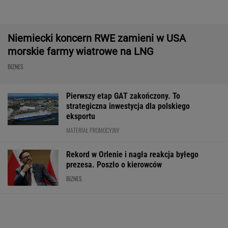
ZUS dopłaca Ukraińcom do emerytur.
Konfederacja grzmi, ale zapomina o ważnej
rzeczy
Import saudyjskiej
Nowe eLicytacje
Rynek pracy: S
ropy do USA spadł do
ruszyły pełną parą.
bezrobocia w gó
zera. Sprytni
Dużo samochodów w
Gdzie najtrudnie
Amerykanie mają
dobrej cenie
etat?
nowe źródło
WALUTY I GIEŁDA
EUR
USD
CHF
GBP
WIG