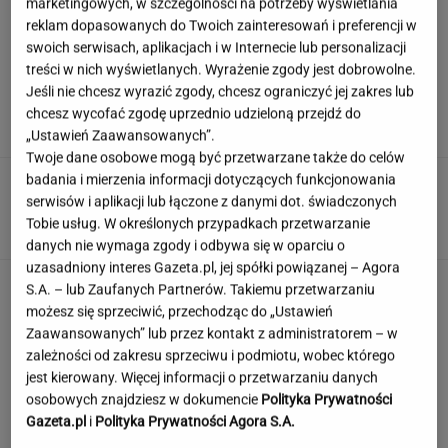
marketingowych, w szczególności na potrzeby wyświetlania
reklam dopasowanych do Twoich zainteresowań i preferencji w
swoich serwisach, aplikacjach i w Internecie lub personalizacji
Wachowicz wraz z Kurzopkami
treści w nich wyświetlanych. Wyrażenie zgody jest dobrowolne.
pożegnała się z "halo tu polsat". Mówi o
Jeśli nie chcesz wyrazić zgody, chcesz ograniczyć jej zakres lub
zaskoczeniu
chcesz wycofać zgodę uprzednio udzieloną przejdź do
MARCIN WOLNIAK
„Ustawień Zaawansowanych”.
Twoje dane osobowe mogą być przetwarzane także do celów
badania i mierzenia informacji dotyczących funkcjonowania
Nowe informacje o mężczyźnie spod Śnieżki.
To Polak
serwisów i aplikacji lub łączone z danymi dot. świadczonych
Tobie usług. W określonych przypadkach przetwarzanie
danych nie wymaga zgody i odbywa się w oparciu o
uzasadniony interes Gazeta.pl, jej spółki powiązanej – Agora
Quiz tylko dla orłów? 90% z was nie zgarnie
S.A. – lub Zaufanych Partnerów. Takiemu przetwarzaniu
maksa w Szybkiej Piątce
możesz się sprzeciwić, przechodząc do „Ustawień
Zaawansowanych” lub przez kontakt z administratorem – w
zależności od zakresu sprzeciwu i podmiotu, wobec którego
jest kierowany. Więcej informacji o przetwarzaniu danych
Jeden wakacyjny nawyk może mieć
osobowych znajdziesz w dokumencie
Polityka Prywatności
nieprzyjemne konsekwencje. Też tak robisz?
Gazeta.pl
i
Polityka Prywatności Agora S.A.
MATERIAŁ PROMOCYJNY