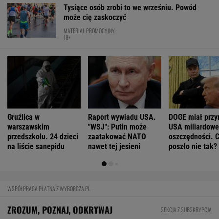
FINANSE I TECHNOLOGIA
Niemiecki koncern RWE zamieni w USA
morskie farmy wiatrowe na LNG
BIZNES