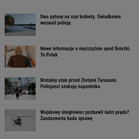
ZROZUM, POZNAJ, ODKRYWAJ
SEKCJA Z SUBSKRYPCJĄ
Zachwyciła w "Odysei" Nolana, ale od roku nie
dostała żadnej roli
Najwięcej o Polakach mówią nekrologi
Marcin Matczak: Spójrzcie, co Mentzen mówi
o rosyjskim pocisku. Fałszu niby w tym nie
ma, więc w czym problem?
Polacy zaczęli mówić językiem "1670".
Fenomen, którego nikt nie planował