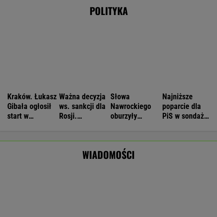
Nie będzie nowej umowy TVP z Kościołem.
Obowiązuje ta podpisana przez Kurskiego
MARCIN KOZŁOWSKI
Wyniki Lotto 07.08.2026 - EkstraPensja,
EkstraPremia, EuroJackpot, Kaskada,
MiniLotto, MultiMulti