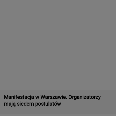
Dwa pytony na szyi kobiety. Świadkowie
wezwali policję
Nowe informacje o mężczyźnie spod Śnieżki.
To Polak
Brutalny atak przed Złotymi Tarasami.
Policjanci szukają napastnika
Wojskowy śmigłowiec pozbawił ludzi prądu?
Żandarmeria bada sprawę