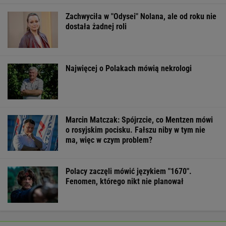
Pierwszy etap GAT zakończony. To
strategiczna inwestycja dla polskiego
eksportu
MATERIAŁ PROMOCYJNY
Rekord w Orlenie i nagła reakcja byłego
prezesa. Poszło o kierowców
BIZNES