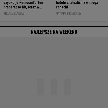
szybko je wzmocnił". Ten
hotele znaleźliśmy w mega
preparat to hit, teraz w
cenach!
świetnej cenie
REKLAMA CLARENA
MATERIAŁ PROMOCYJNY
NAJLEPSZE NA WEEKEND
20 lat temu pokazali, że w Polsce też można
zrobić "Amerykę"