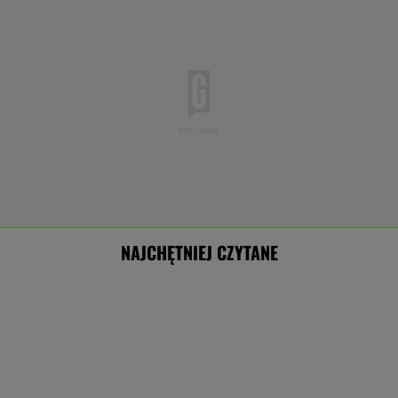
NAJCHĘTNIEJ CZYTANE
Sensacyjne wyniki sondażu w Ukrainie.
Wyraźny faworyt wyborów
Nowe informacje o mężczyźnie spod Śnieżki.
To Polak