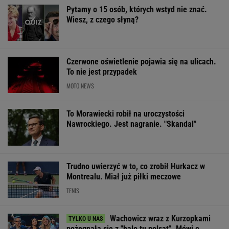
zaskoczeniu
Sandały Keen to synonim wakacyjnego
komfortu - teraz tańsze o niemal 100 zł
OFERTY AVANTI24
Włóż liść laurowy do
Zwodniczy quiz dla
Manifestacja p
lodówki na godzinę.
oczytanych. Wskażesz
Kancelarią Prem
Efekt może cię
prawdziwy tytuł
Organizatorzy z
zaskoczyć
książki?
petycję
ŻYĆ LEPIEJ