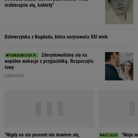
wspólne wakacje z przyjaciółką. Rozpoczęła
łowy
SUBSKRYPCJA
"Nigdy na sto procent nie dowiem się,
"Moja ma
dlaczego Zosia zachorowała"
mieć 3 dzieci, bo st
ZOBACZ WSZYSTKIE
Wybierz miasto
PEŁNA POGODA