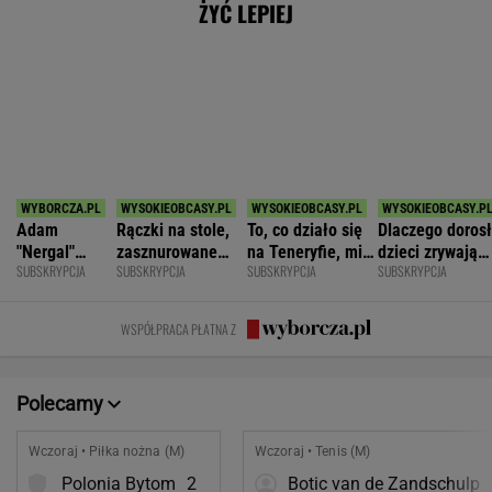
Pogoń Siedlce
2
Hubert Hurkacz
POKAŻ TRWAJĄCE
WIĘCEJ NA
WYNIKI.SPORT.PL
SPORT.PL