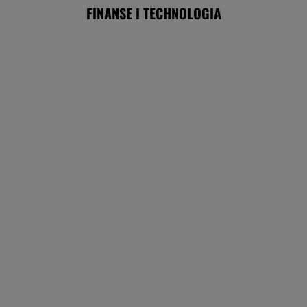
Frankowicze nie muszą czekać
na decyzję sądu. Ważne zmiany w przepisach
SUBSKRYPCJA
Chrupiące skrzydełka w kilka minut i bez
tłuszczu? Ten sprzęt przyrządzi je tak jak
lubisz
REKLAMA CENEO
Paramount przekonał Wielką Brytanię ws.
fuzji. "Nie budzi obaw"
BIZNES