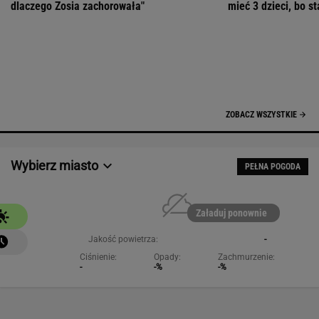
Załaduj ponownie
Jakość powietrza:
-
Ciśnienie:
Opady:
Zachmurzenie:
-
-%
-%