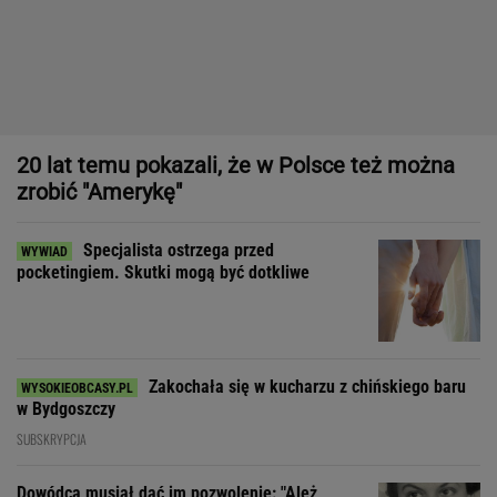
Specjalista ostrzega przed
pocketingiem. Skutki mogą być dotkliwe
Zakochała się w kucharzu z chińskiego baru
w Bydgoszczy
SUBSKRYPCJA
Dowódca musiał dać im pozwolenie: "Ależ
rozbierajcie się, kobiety"
Dziewczynka z Bagdadu, która narysowała XXI wiek
Zdecydowaliśmy się na