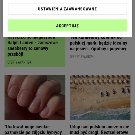
USTAWIENIA ZAAWANSOWANE
AKCEPTUJĘ
Czyszczenie magazynów
Ten karmelowy kuferek od
Ralph Lauren - zamszowe
polskiej marki będzie idealny
sneakersy to cenowy
na jesień. Zgrabny i pojemny
przebój!
OFERTY AVANTI24
OFERTY AVANTI24
"Uratował moje cienkie
Urlop nad polskim morzem nie
paznokcie po zdjęciu hybrydy,
musi być drogi. Bestsellerowe