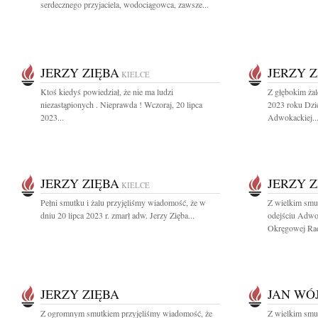
serdecznego przyjaciela, wodociągowca, zawsze...
JERZY ZIĘBA
JERZY Z
KIELCE
Ktoś kiedyś powiedział, że nie ma ludzi
Z głębokim ża
niezastąpionych . Nieprawda ! Wczoraj, 20 lipca
2023 roku Dzi
2023...
Adwokackiej..
JERZY ZIĘBA
JERZY Z
KIELCE
Pełni smutku i żalu przyjęliśmy wiadomość, że w
Z wielkim smu
dniu 20 lipca 2023 r. zmarł adw. Jerzy Zięba...
odejściu Adwo
Okręgowej Rad
JERZY ZIĘBA
JAN WÓ
Z ogromnym smutkiem przyjęliśmy wiadomość, że
Z wielkim smu