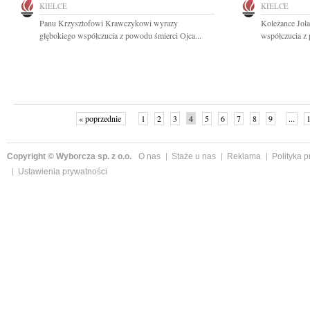
KIELCE
KIELCE
Panu Krzysztofowi Krawczykowi wyrazy
Koleżance Jola
głębokiego współczucia z powodu śmierci Ojca...
współczucia z
« poprzednie
1
2
3
4
5
6
7
8
9
...
Copyright © Wyborcza sp. z o.o.
O nas
Staże u nas
Reklama
Polityka 
Ustawienia prywatności