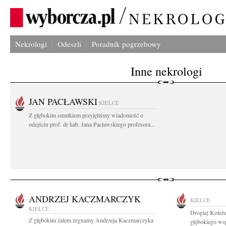
Nekrologi
Odeszli
Poradnik pogrzebowy
Inne nekrologi
JAN PACŁAWSKI
KIELCE
Z głębokim smutkiem przyjęliśmy wiadomość o
odejściu prof. dr hab. Jana Pacławskiego profesora...
ANDRZEJ KACZMARCZYK
KIELCE
KIELCE
Drogiej Koleża
Z głębokim żalem żegnamy Andrzeja Kaczmarczyka
głębokiego wsp