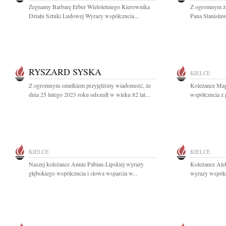
Żegnamy Barbarę Erber Wieloletniego Kierownika
Z ogromnym ża
Działu Sztuki Ludowej Wyrazy współczucia...
Pana Stanisław
RYSZARD SYSKA
KIELCE
Z ogromnym smutkiem przyjęliśmy wiadomość, że
Koleżance Mag
dnia 25 lutego 2023 roku odszedł w wieku 82 lat...
współczucia z
KIELCE
KIELCE
Naszej koleżance Annie Pabian-Lipskiej wyrazy
Koleżance Ale
głębokiego współczucia i słowa wsparcia w...
wyrazy współc