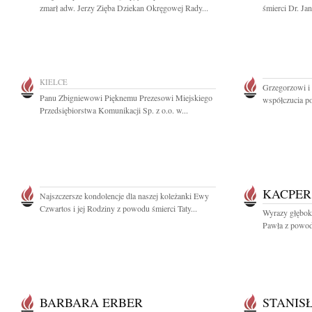
zmarł adw. Jerzy Zięba Dziekan Okręgowej Rady...
śmierci Dr. Jan
KIELCE
Grzegorzowi i
Panu Zbigniewowi Pięknemu Prezesowi Miejskiego
współczucia po
Przedsiębiorstwa Komunikacji Sp. z o.o. w...
KACPER
Najszczersze kondolencje dla naszej koleżanki Ewy
Czwartos i jej Rodziny z powodu śmierci Taty...
Wyrazy głęboki
Pawła z powod
BARBARA ERBER
STANIS