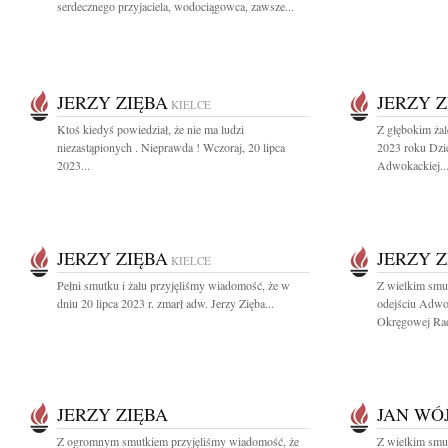
serdecznego przyjaciela, wodociągowca, zawsze...
JERZY ZIĘBA
JERZY Z
KIELCE
Ktoś kiedyś powiedział, że nie ma ludzi
Z głębokim ża
niezastąpionych . Nieprawda ! Wczoraj, 20 lipca
2023 roku Dzi
2023...
Adwokackiej..
JERZY ZIĘBA
JERZY Z
KIELCE
Pełni smutku i żalu przyjęliśmy wiadomość, że w
Z wielkim smu
dniu 20 lipca 2023 r. zmarł adw. Jerzy Zięba...
odejściu Adwo
Okręgowej Rad
JERZY ZIĘBA
JAN WÓ
Z ogromnym smutkiem przyjęliśmy wiadomość, że
Z wielkim smu