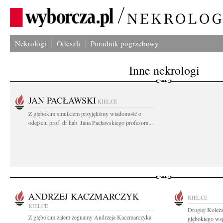
Nekrologi
Odeszli
Poradnik pogrzebowy
Inne nekrologi
JAN PACŁAWSKI
KIELCE
Z głębokim smutkiem przyjęliśmy wiadomość o
odejściu prof. dr hab. Jana Pacławskiego profesora...
ANDRZEJ KACZMARCZYK
KIELCE
KIELCE
Drogiej Koleża
Z głębokim żalem żegnamy Andrzeja Kaczmarczyka
głębokiego wsp