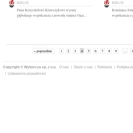
KIELCE
KIELCE
Panu Krzysztofowi Krawczykowi wyrazy
Koleżance Jola
głębokiego współczucia z powodu śmierci Ojca...
współczucia z
« poprzednie
1
2
3
4
5
6
7
8
9
...
Copyright © Wyborcza sp. z o.o.
O nas
Staże u nas
Reklama
Polityka 
Ustawienia prywatności