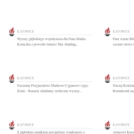
KATOWICE
KATOWICE
Wyrazy głębokiego współczucia dla Pana Marka
Pani Annie Bil
Koniczka z powodu śmierci Taty składają...
szczere słowa 
KATOWICE
KATOWICE
Naszemu Przyjacielowi Markowi Cyganowi i jego
Naszej Koleża
Żonie - Renacie składamy serdeczne wyrazy...
Romańczuk naj
KATOWICE
KATOWICE
Z głębokim smutkiem przyjęliśmy wiadomość o
Arturowi Kurz