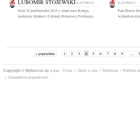
LUBOMIR STOJEWSKI
KATOWICE
KATOWICE
Dnia 20 października 2025 r. zmarł nasz Kolega,
Pani Beacie Dr
zasłużony działacz i Członek Honorowy Polskiego...
wykładowczyni 
« poprzednie
1
2
3
4
5
6
7
8
9
...
Copyright © Wyborcza sp. z o.o.
O nas
Staże u nas
Reklama
Polityka 
Ustawienia prywatności