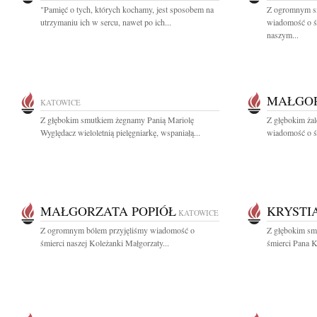
"Pamięć o tych, których kochamy, jest sposobem na
Z ogromnym sm
utrzymaniu ich w sercu, nawet po ich...
wiadomość o śm
naszym...
MAŁGOR
KATOWICE
Z głębokim smutkiem żegnamy Panią Mariolę
Z głębokim żal
Wyględacz wieloletnią pielęgniarkę, wspaniałą...
wiadomość o śm
MAŁGORZATA POPIÓŁ
KRYSTI
KATOWICE
Z ogromnym bólem przyjęliśmy wiadomość o
Z głębokim sm
śmierci naszej Koleżanki Małgorzaty...
śmierci Pana K