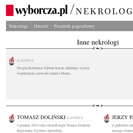
Nekrologi
Odeszli
Poradnik pogrzebowy
Inne nekrologi
KATOWICE
Drogiej Koleżance Sabinie Kacan składamy wyrazy
współczucia z powodu śmierci Mamy...
TOMASZ DOLIŃSKI
JERZY 
KATOWICE
4 grudnia 2025 roku odszedł nagle Tomasz Doliński
Z głębokim ża
Regionalny Dyrektor Sprzedaży...
naszego Szano