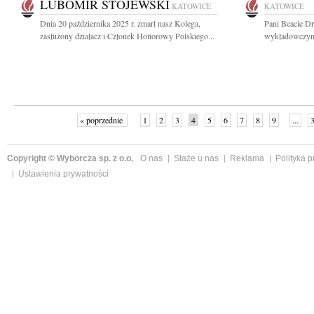
LUBOMIR STOJEWSKI
KATOWICE
KATOWICE
Dnia 20 października 2025 r. zmarł nasz Kolega,
Pani Beacie Dr
zasłużony działacz i Członek Honorowy Polskiego...
wykładowczyni 
« poprzednie
1
2
3
4
5
6
7
8
9
...
Copyright © Wyborcza sp. z o.o.
O nas
Staże u nas
Reklama
Polityka 
Ustawienia prywatności