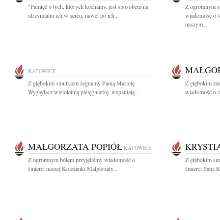
"Pamięć o tych, których kochamy, jest sposobem na
Z ogromnym sm
utrzymaniu ich w sercu, nawet po ich...
wiadomość o śm
naszym...
MAŁGOR
KATOWICE
Z głębokim smutkiem żegnamy Panią Mariolę
Z głębokim żal
Wyględacz wieloletnią pielęgniarkę, wspaniałą...
wiadomość o śm
MAŁGORZATA POPIÓŁ
KRYSTI
KATOWICE
Z ogromnym bólem przyjęliśmy wiadomość o
Z głębokim sm
śmierci naszej Koleżanki Małgorzaty...
śmierci Pana K