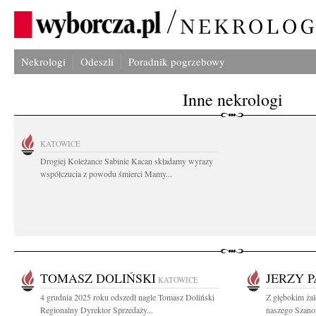
Nekrologi
Odeszli
Poradnik pogrzebowy
Inne nekrologi
KATOWICE
Drogiej Koleżance Sabinie Kacan składamy wyrazy
współczucia z powodu śmierci Mamy...
TOMASZ DOLIŃSKI
JERZY 
KATOWICE
4 grudnia 2025 roku odszedł nagle Tomasz Doliński
Z głębokim ża
Regionalny Dyrektor Sprzedaży...
naszego Szano