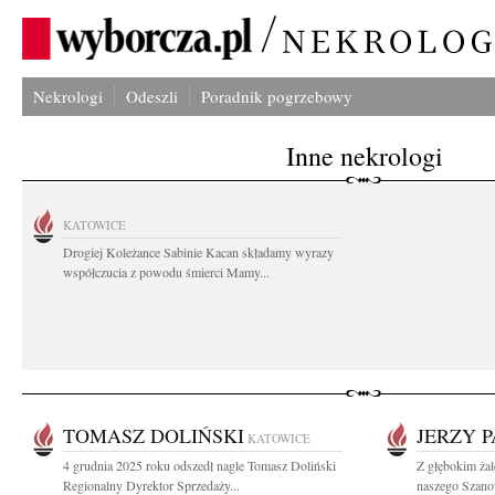
Nekrologi
Odeszli
Poradnik pogrzebowy
Inne nekrologi
KATOWICE
Drogiej Koleżance Sabinie Kacan składamy wyrazy
współczucia z powodu śmierci Mamy...
TOMASZ DOLIŃSKI
JERZY 
KATOWICE
4 grudnia 2025 roku odszedł nagle Tomasz Doliński
Z głębokim ża
Regionalny Dyrektor Sprzedaży...
naszego Szano