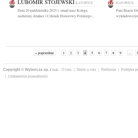
LUBOMIR STOJEWSKI
KATOWICE
KATOWICE
Dnia 20 października 2025 r. zmarł nasz Kolega,
Pani Beacie Dr
zasłużony działacz i Członek Honorowy Polskiego...
wykładowczyni 
« poprzednie
1
2
3
4
5
6
7
8
9
...
Copyright © Wyborcza sp. z o.o.
O nas
Staże u nas
Reklama
Polityka 
Ustawienia prywatności