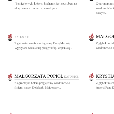
"Pamięć o tych, których kochamy, jest sposobem na
Z ogromnym sm
utrzymaniu ich w sercu, nawet po ich...
wiadomość o śm
naszym...
MAŁGOR
KATOWICE
Z głębokim smutkiem żegnamy Panią Mariolę
Z głębokim żal
Wyględacz wieloletnią pielęgniarkę, wspaniałą...
wiadomość o śm
MAŁGORZATA POPIÓŁ
KRYSTI
KATOWICE
Z ogromnym bólem przyjęliśmy wiadomość o
Z głębokim sm
śmierci naszej Koleżanki Małgorzaty...
śmierci Pana K