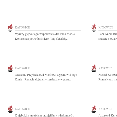
KATOWICE
KATOWICE
Wyrazy głębokiego współczucia dla Pana Marka
Pani Annie Bil
Koniczka z powodu śmierci Taty składają...
szczere słowa 
KATOWICE
KATOWICE
Naszemu Przyjacielowi Markowi Cyganowi i jego
Naszej Koleża
Żonie - Renacie składamy serdeczne wyrazy...
Romańczuk naj
KATOWICE
KATOWICE
Z głębokim smutkiem przyjęliśmy wiadomość o
Arturowi Kurz