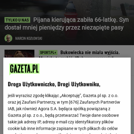
Pijana kierująca zabiła 66-latkę. Syn
dostał mniej pieniędzy przez niezapięte pasy
MARCIN KOZŁOWSKI
Bukowiecka nie miała wyjścia.
Musiała to zrobić. "Rok wypuszczenia"
SUBSKRYPCJA
Droga Użytkowniczko, Drogi Użytkowniku,
Legia zaskoczona! Jest gol dla
rywali
jeśli wyrazisz zgodę klikając „Akceptuję”, Gazeta.pl sp. z o.o.
oraz jej Zaufani Partnerzy, w tym [
676
] Zaufanych Partnerów
IAB, jak również Agora S.A. będąca spółką powiązaną z
Siedem lat gehenny. "Spłacamy
Gazeta.pl sp. z o.o., będą przetwarzać Twoje dane osobowe
kredyty za mieszkania, w których mieszkają
takie jak adresy IP, adresy e-mail czy identyfikatory plików
ludzie dewelopera"
cookie lub inne informacje zapisane w tych plikach do celów
SUBSKRYPCJA