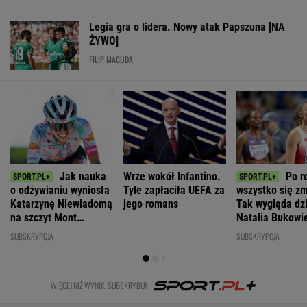
Legia gra o lidera. Nowy atak Papszuna [NA
ŻYWO]
FILIP MACUDA
Jak nauka
Wrze wokół Infantino.
Po r
o odżywianiu wyniosła
Tyle zapłaciła UEFA za
wszystko się zm
Katarzynę Niewiadomą
jego romans
Tak wygląda dz
na szczyt Mont
Natalia Bukowi
Ventoux
SUBSKRYPCJA
SUBSKRYPCJA
WIĘCEJ NIŻ WYNIK. SUBSKRYBUJ