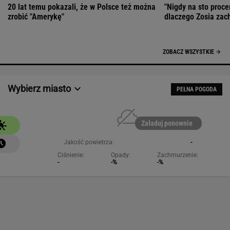
20 lat temu pokazali, że w Polsce też można
"Nigdy na sto proce
zrobić "Amerykę"
dlaczego Zosia zac
ZOBACZ WSZYSTKIE
Wybierz miasto
PEŁNA POGODA
Załaduj ponownie
Jakość powietrza:
-
Ciśnienie:
Opady:
Zachmurzenie:
-
-%
-%