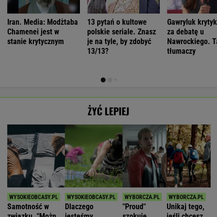
Iran. Media: Modżtaba
13 pytań o kultowe
Gawryluk kryty
Chamenei jest w
polskie seriale. Znasz
za debatę u
stanie krytycznym
je na tyle, by zdobyć
Nawrockiego. T
13/13?
tłumaczy
ŻYĆ LEPIEJ
Samotność w
Dlaczego
"Proud"
Unikaj tego,
związku. "Można
jesteśmy
szokuje
jeśli chcesz