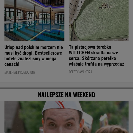
Ta pistacjowa torebka
Urlop nad polskim morzem nie
WITTCHEN skradła nasze
musi być drogi. Bestsellerowe
serca. Skórzana perełka
hotele znaleźliśmy w mega
właśnie trafiła na wyprzedaż
cenach!
OFERTY AVANTI24
MATERIAŁ PROMOCYJNY
NAJLEPSZE NA WEEKEND