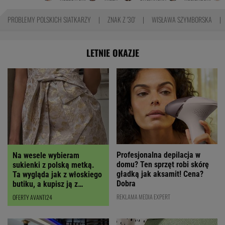
PROBLEMY POLSKICH SIATKARZY
ZNAK Z '30'
WISŁAWA SZYMBORSKA
LETNIE OKAZJE
Profesjonalna depilacja w
Na wesele wybieram
domu? Ten sprzęt robi skórę
sukienki z polską metką.
gładką jak aksamit! Cena?
Ta wygląda jak z włoskiego
Dobra
butiku, a kupisz ją z
RABATEM
REKLAMA MEDIA EXPERT
OFERTY AVANTI24