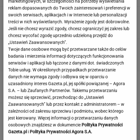
marketingowych, w szczególności na potrzeby wyświetlania
reklam dopasowanych do Twoich zainteresowań i preferencji w
Rolnik zaorał nowy asfalt za 400 tys. zł.
swoich serwisach, aplikacjach i w Internecie lub personalizacji
Wcześniej rozwalał krawężniki
treści w nich wyświetlanych. Wyrażenie zgody jest dobrowolne.
Jeśli nie chcesz wyrazić zgody, chcesz ograniczyć jej zakres lub
chcesz wycofać zgodę uprzednio udzieloną przejdź do
„Ustawień Zaawansowanych”.
Wlewam masę i przykrywam. Po 30 minutach
Twoje dane osobowe mogą być przetwarzane także do celów
mam cytrynowy obłoczek
badania i mierzenia informacji dotyczących funkcjonowania
serwisów i aplikacji lub łączone z danymi dot. świadczonych
Tobie usług. W określonych przypadkach przetwarzanie
danych nie wymaga zgody i odbywa się w oparciu o
Polskie korzenie i hollywoodzki dorobek. Mało
uzasadniony interes Gazeta.pl, jej spółki powiązanej – Agora
kto zna jej historię
S.A. – lub Zaufanych Partnerów. Takiemu przetwarzaniu
możesz się sprzeciwić, przechodząc do „Ustawień
Zaawansowanych” lub przez kontakt z administratorem – w
zależności od zakresu sprzeciwu i podmiotu, wobec którego
jest kierowany. Więcej informacji o przetwarzaniu danych
osobowych znajdziesz w dokumencie
Polityka Prywatności
Gazeta.pl
i
Polityka Prywatności Agora S.A.