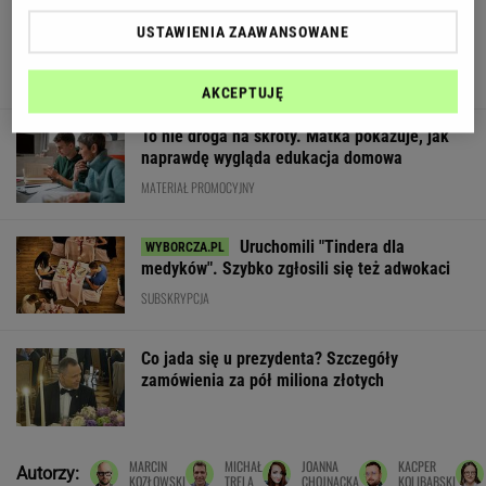
Wieniawa jako jurorka "TzG" to
USTAWIENIA ZAAWANSOWANE
dobry pomysł? "Będzie musiała być uważna"
AKCEPTUJĘ
To nie droga na skróty. Matka pokazuje, jak
naprawdę wygląda edukacja domowa
MATERIAŁ PROMOCYJNY
Uruchomili "Tindera dla
medyków". Szybko zgłosili się też adwokaci
SUBSKRYPCJA
Co jada się u prezydenta? Szczegóły
zamówienia za pół miliona złotych
MARCIN
MICHAŁ
JOANNA
KACPER
Autorzy:
KOZŁOWSKI
TRELA
CHOJNACKA
KOLIBABSKI