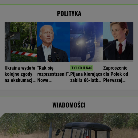
POLITYKA
Ukraina wydała
"Rak się
Zaproszenie
kolejne zgody
rozprzestrzenił".
Pijana kierująca
dla Polek od
na ekshumacje
Nowe
zabiła 66-latkę.
Pierwszej
polskich ofiar
informacje o
Ubezpieczyciel
Damy.
na Wołyniu
stanie zdrowia
chciał wypłacić
"Poznajmy się"
Joe Bidena
mniej
WIADOMOŚCI