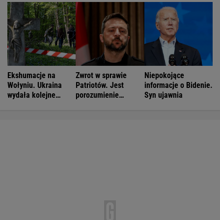
Ekshumacje na
Zwrot w sprawie
Niepokojące
Wołyniu. Ukraina
Patriotów. Jest
informacje o Bidenie.
wydała kolejne
porozumienie
Syn ujawnia
zgody
Ukrainy i USA