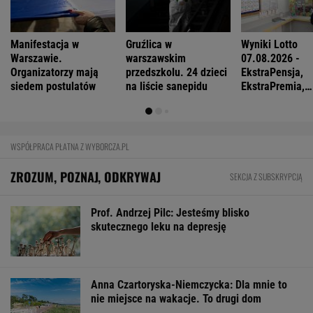
Manifestacja w
Gruźlica w
Wyniki Lotto
Warszawie.
warszawskim
07.08.2026 -
Organizatorzy mają
przedszkolu. 24 dzieci
EkstraPensja,
siedem postulatów
na liście sanepidu
EkstraPremia,
EuroJackpot, K
MiniLotto, Mult
WSPÓŁPRACA PŁATNA Z WYBORCZA.PL
ZROZUM, POZNAJ, ODKRYWAJ
SEKCJA Z SUBSKRYPCJĄ
Prof. Andrzej Pilc: Jesteśmy blisko
skutecznego leku na depresję
Anna Czartoryska-Niemczycka: Dla mnie to
nie miejsce na wakacje. To drugi dom