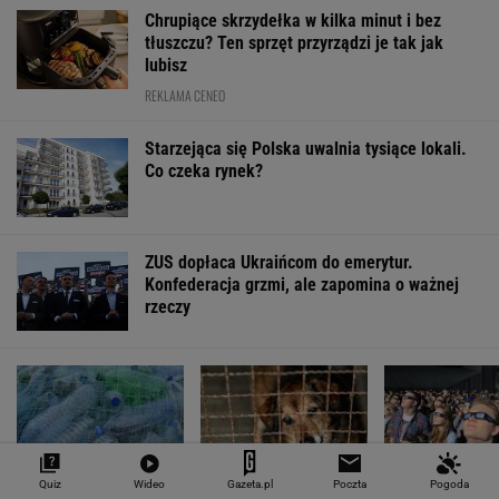
Chrupiące skrzydełka w kilka minut i bez
tłuszczu? Ten sprzęt przyrządzi je tak jak
lubisz
REKLAMA CENEO
Starzejąca się Polska uwalnia tysiące lokali.
Co czeka rynek?
ZUS dopłaca Ukraińcom do emerytur.
Konfederacja grzmi, ale zapomina o ważnej
rzeczy
Quiz
Wideo
Gazeta.pl
Poczta
Pogoda