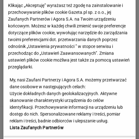
Klikając „Akceptuję” wyrażasz też zgodę na zainstalowanie i
przechowywanie plików cookie Gazeta.pl sp. z o.o., jej
Zaufanych Partnerów i Agora S.A. na Twoim urządzeniu
końcowym. Możesz w każdej chwili zmienić swoje preferencje
dotyczące plików cookie, wywołując narzędzie do zarządzania
twoimi preferencjami dot. przetwarzania danych poprzez
odnośnik „Ustawienia prywatności ” w stopce serwisu i
przechodząc do „Ustawień Zaawansowanych”. Zmiana
ustawień plików cookie możliwa jest także za pomocą ustawień
przeglądarki.
My, nasi Zaufani Partnerzy i Agora S.A. możemy przetwarzać
Hyży dosadnie odpowiedziała hejterom.
dane osobowe w następujących celach:
"Skończyła mi się cierpliwość"
Użycie dokładnych danych geolokalizacyjnych. Aktywne
skanowanie charakterystyki urządzenia do celów
identyfikacji. Przechowywanie informacji na urządzeniu lub
Rozszyfruj skróty z czasów PRL. Tylko znawca
dostęp do nich. Spersonalizowane reklamy i treści, pomiar
zdobędzie 12/12!
reklam i treści, badnie odbiorców i ulepszanie usług.
Lista Zaufanych Partnerów