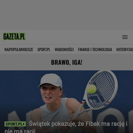
NAJPOPULARNIEJSZE
SPORT.PL
WIADOMOŚCI
FINANSE I TECHNOLOGIA
MOTORYZA
BRAWO, IGA!
Świątek pokazuje, że Fibak ma rację i
nie ma racji