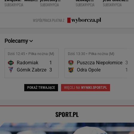
SUBSKRYPCJA
SUBSKRYPCJA
SUBSKRYPCJA
SUBSKRYPCJA
być kochaną i
permanentnie
odważnymi
znacznie
jednocześnie czuć
zmęczeni? "Te
scenami.
opóźnić
się samotną"
same grzechy
Rozmawiamy
starczą
WSPÓŁPRACA PŁATNA Z
główne"
z twórcami
demencję
scen
intymnych
Polecamy
Dziś 12:45 • Piłka nożna (M)
Dziś 13:30 • Piłka nożna (M)
Radomiak
1
Puszcza Niepołomice
3
Górnik Zabrze
3
Odra Opole
1
POKAŻ TRWAJĄCE
WIĘCEJ NA
WYNIKI.SPORT.PL
SPORT.PL