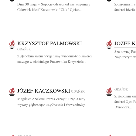
Dnia 30 maja w Sopocie odszedł od nas wspaniały
Z ogromnym s
Człowiek Józef Kaczkowski "Ziuk" Ojciec...
śmierci Józefa
KRZYSZTOF PALMOWSKI
JÓZEF 
GDAŃSK
Szanownej Pani
Z głębokim żalem przyjęliśmy wiadomość o śmierci
Najbliższym wy
naszego wieloletniego Pracownika Krzysztofa...
JÓZEF KACZKOWSKI
GDAŃSK
GDAŃSK
Z głębokim sm
Magdalenie Sekule Prezes Zarządu Ergo Areny
śmierci Ojca 
wyrazy głębokiego współczucia i słowa otuchy...
Dyrektora...