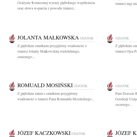
Grażynie Koniecznej wyrazy głębokiego współczucia
śmierci mgr in
oraz słowa wsparcia z powodu śmierci...
JOLANTA MAŁKOWSKA
GDAŃSK
GDAŃSK
Z głębokim smutkiem przyjęliśmy wiadomość o
Z głębokim sm
śmierci Jolanty Małkowskiej wieloletniego,
śmierci Ojca P
cenionego...
ROMUALD MOSIŃSKI
GDAŃSK
GDAŃSK
Z głębokim żalem i smutkiem przyjęliśmy
Pani Dorocie 
wiadomość o śmierci Pana Romualda Mosińskiego...
Geodezji Urzę
szczerego...
JÓZEF KACZKOWSKI
JÓZEF 
GDAŃSK