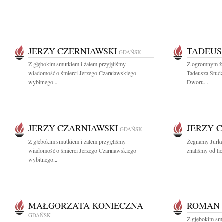
JERZY CZERNIAWSKI
TADEUS
GDAŃSK
Z głębokim smutkiem i żalem przyjęliśmy
Z ogromnym ża
wiadomość o śmierci Jerzego Czarniawskiego
Tadeusza Stud
wybitnego...
Dworu...
JERZY CZARNIAWSKI
JERZY 
GDAŃSK
Z głębokim smutkiem i żalem przyjęliśmy
Żegnamy Jurka
wiadomość o śmierci Jerzego Czarniawskiego
znaliśmy od lic
wybitnego...
MAŁGORZATA KONIECZNA
ROMAN
GDAŃSK
Z głębokim sm