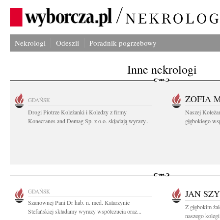
Nekrologi
Odeszli
Poradnik pogrzebowy
Inne nekrologi
ZOFIA 
GDAŃSK
Drogi Piotrze Koleżanki i Koledzy z firmy
Naszej Koleża
Konecranes and Demag Sp. z o.o. składają wyrazy...
głębokiego wspó
GDAŃSK
JAN SZ
Szanownej Pani Dr hab. n. med. Katarzynie
Z głębokim ża
Stefańskiej składamy wyrazy współczucia oraz...
naszego kolegi