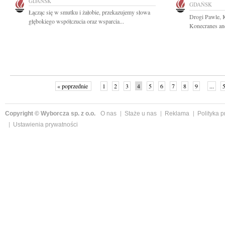
GDAŃSK
GDAŃSK
Łącząc się w smutku i żałobie, przekazujemy słowa
Drogi Pawle, K
głębokiego współczucia oraz wsparcia...
Konecranes and
« poprzednie
1
2
3
4
5
6
7
8
9
...
Copyright © Wyborcza sp. z o.o.
O nas
Staże u nas
Reklama
Polityka 
Ustawienia prywatności