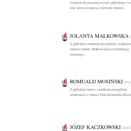
Grażynie Koniecznej wyrazy głębokiego ws
oraz słowa wsparcia z powodu śmierci...
JOLANTA MAŁKOWSKA
Z głębokim smutkiem przyjęliśmy wiadomo
śmierci Jolanty Małkowskiej wieloletniego,
cenionego...
ROMUALD MOSIŃSKI
GDA
Z głębokim żalem i smutkiem przyjęliśmy
wiadomość o śmierci Pana Romualda Mosiń
JÓZEF KACZKOWSKI
GDAŃ