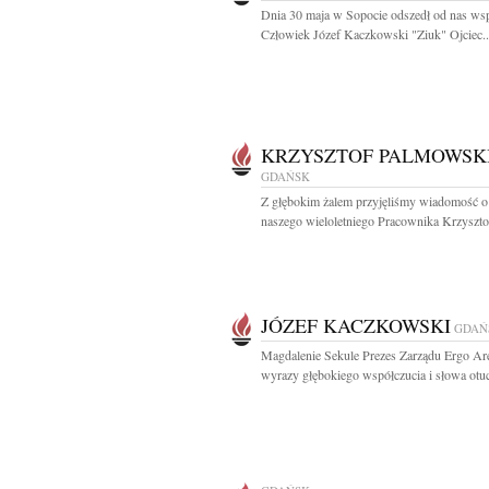
Dnia 30 maja w Sopocie odszedł od nas ws
Człowiek Józef Kaczkowski "Ziuk" Ojciec..
KRZYSZTOF PALMOWSK
GDAŃSK
Z głębokim żalem przyjęliśmy wiadomość o
naszego wieloletniego Pracownika Krzysztof
JÓZEF KACZKOWSKI
GDAŃ
Magdalenie Sekule Prezes Zarządu Ergo Ar
wyrazy głębokiego współczucia i słowa otuc