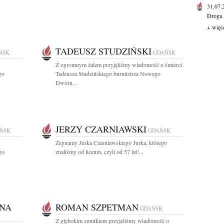
31.07
Droga 
+ więc
TADEUSZ STUDZIŃSKI
ŃSK
GDAŃSK
Z ogromnym żalem przyjęliśmy wiadomość o śmierci
go
Tadeusza Studzińskiego burmistrza Nowego
Dworu...
JERZY CZARNIAWSKI
ŃSK
GDAŃSK
Żegnamy Jurka Czarniawskiego Jurka, którego
go
znaliśmy od liceum, czyli od 57 lat!...
NA
ROMAN SZPETMAN
GDAŃSK
Z głębokim smutkiem przyjęliśmy wiadomość o