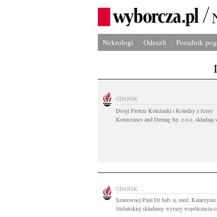
Nekrologi
Odeszli
Poradnik po
GDAŃSK
Drogi Piotrze Koleżanki i Koledzy z firmy
Konecranes and Demag Sp. z o.o. składają w
GDAŃSK
Szanownej Pani Dr hab. n. med. Katarzynie
Stefańskiej składamy wyrazy współczucia or