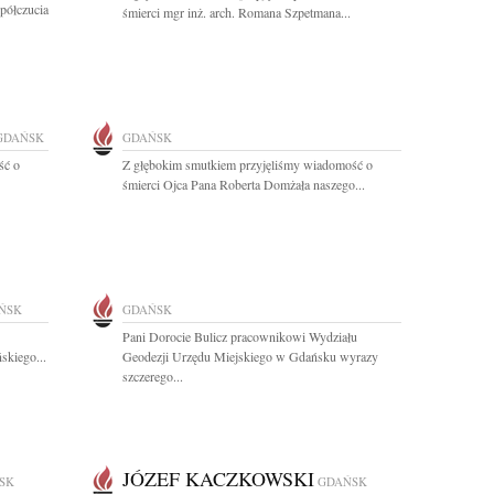
półczucia
śmierci mgr inż. arch. Romana Szpetmana...
GDAŃSK
GDAŃSK
ść o
Z głębokim smutkiem przyjęliśmy wiadomość o
śmierci Ojca Pana Roberta Domżała naszego...
ŃSK
GDAŃSK
Pani Dorocie Bulicz pracownikowi Wydziału
skiego...
Geodezji Urzędu Miejskiego w Gdańsku wyrazy
szczerego...
JÓZEF KACZKOWSKI
SK
GDAŃSK