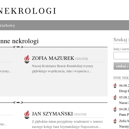
grzebowy
Inne nekrologi
Szukaj
Imię i naz
ZOFIA MAZUREK
GDAŃSK
Naszej Koleżance Beacie Rumińskiej wyrazy
yrazy...
głębokiego współczucia, żalu i wsparcia z...
INNE NE
06.08
Drogi P
05.08
Nasze 
04.08
JAN SZYMAŃSKI
GDAŃSK
Panu P
Zofia 
Z głębokim żalem przyjęliśmy wiadomość o śmierci
az...
Naszej
naszego kolegi Jana Szymańskiego Najszczersze...