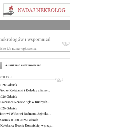
 nekrologów i wspomnień
wisko lub numer ogłoszenia:
+ szukanie zaawansowane
KROLOGI
.2026
Gdańsk
iotrze Koleżanki i Koledzy z firmy...
.2026
Gdańsk
Koleżance Renacie Sęk w trudnych...
.2026
Gdańsk
iotrowi Widzowi Radnemu Sejmiku...
Mazurek
03.08.2026
Gdańsk
 Koleżance Beacie Rumińskiej wyrazy...