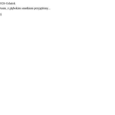
.2026
Gdańsk
Aniu, z głębokim smutkiem przyjęliśmy...
ej