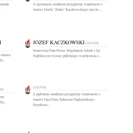
paniały
Z ogromnym smutkiem przyjęliśmy wiadomość o
.
śmierci Józefa "Ziuka" Kaczkowskiego ojca ks....
I
JÓZEF KACZKOWSKI
GDAŃSK
Szanownej Pani Prezes Magdalenie Sekule i Jej
 śmierci
Najbliższym wyrazy głębokiego współczucia z...
a...
GDAŃSK
SK
Z głębokim smutkiem przyjęliśmy wiadomość o
eny
śmierci Ojca Pana Tadeusza Chądzyńskiego
hy...
Dyrektora...