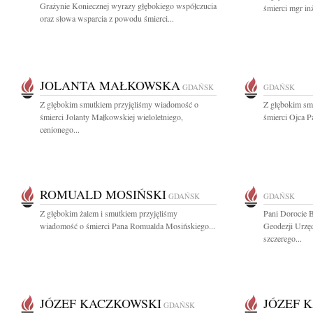
Grażynie Koniecznej wyrazy głębokiego współczucia
śmierci mgr in
oraz słowa wsparcia z powodu śmierci...
JOLANTA MAŁKOWSKA
GDAŃSK
GDAŃSK
Z głębokim smutkiem przyjęliśmy wiadomość o
Z głębokim sm
śmierci Jolanty Małkowskiej wieloletniego,
śmierci Ojca P
cenionego...
ROMUALD MOSIŃSKI
GDAŃSK
GDAŃSK
Z głębokim żalem i smutkiem przyjęliśmy
Pani Dorocie 
wiadomość o śmierci Pana Romualda Mosińskiego...
Geodezji Urzę
szczerego...
JÓZEF KACZKOWSKI
JÓZEF 
GDAŃSK