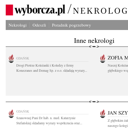
Nekrologi
Odeszli
Poradnik pogrzebowy
Inne nekrologi
ZOFIA 
GDAŃSK
Drogi Piotrze Koleżanki i Koledzy z firmy
Naszej Koleża
Konecranes and Demag Sp. z o.o. składają wyrazy...
głębokiego wspó
GDAŃSK
JAN SZ
Szanownej Pani Dr hab. n. med. Katarzynie
Z głębokim ża
Stefańskiej składamy wyrazy współczucia oraz...
naszego kolegi