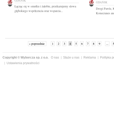
GDAŃSK
GDAŃSK
Łącząc się w smutku i żałobie, przekazujemy słowa
Drogi Pawle, K
głębokiego współczucia oraz wsparcia...
Konecranes and
« poprzednie
1
2
3
4
5
6
7
8
9
...
Copyright © Wyborcza sp. z o.o.
O nas
Staże u nas
Reklama
Polityka 
Ustawienia prywatności