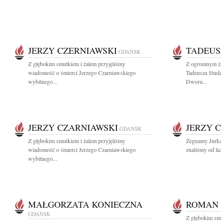
JERZY CZERNIAWSKI
TADEUS
GDAŃSK
Z głębokim smutkiem i żalem przyjęliśmy
Z ogromnym ża
wiadomość o śmierci Jerzego Czarniawskiego
Tadeusza Stud
wybitnego...
Dworu...
JERZY CZARNIAWSKI
JERZY 
GDAŃSK
Z głębokim smutkiem i żalem przyjęliśmy
Żegnamy Jurka
wiadomość o śmierci Jerzego Czarniawskiego
znaliśmy od lic
wybitnego...
MAŁGORZATA KONIECZNA
ROMAN
GDAŃSK
Z głębokim sm