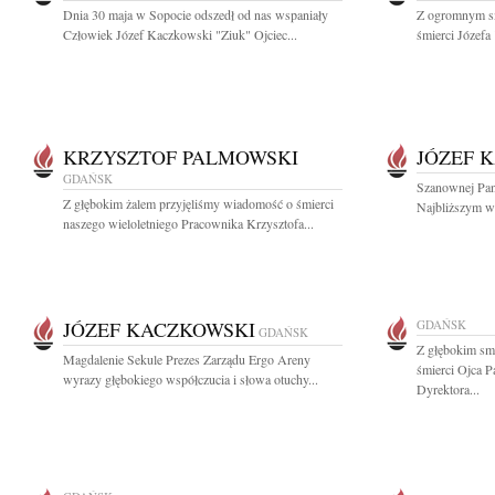
Dnia 30 maja w Sopocie odszedł od nas wspaniały
Z ogromnym s
Człowiek Józef Kaczkowski "Ziuk" Ojciec...
śmierci Józefa
KRZYSZTOF PALMOWSKI
JÓZEF 
GDAŃSK
Szanownej Pani
Z głębokim żalem przyjęliśmy wiadomość o śmierci
Najbliższym wy
naszego wieloletniego Pracownika Krzysztofa...
JÓZEF KACZKOWSKI
GDAŃSK
GDAŃSK
Z głębokim sm
Magdalenie Sekule Prezes Zarządu Ergo Areny
śmierci Ojca 
wyrazy głębokiego współczucia i słowa otuchy...
Dyrektora...