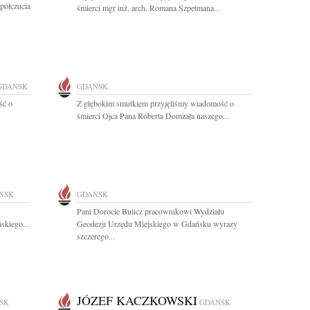
półczucia
śmierci mgr inż. arch. Romana Szpetmana...
GDAŃSK
GDAŃSK
ść o
Z głębokim smutkiem przyjęliśmy wiadomość o
śmierci Ojca Pana Roberta Domżała naszego...
ŃSK
GDAŃSK
Pani Dorocie Bulicz pracownikowi Wydziału
skiego...
Geodezji Urzędu Miejskiego w Gdańsku wyrazy
szczerego...
JÓZEF KACZKOWSKI
SK
GDAŃSK