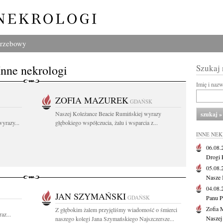
grzebowy
Inne nekrologi
Szukaj
Imię i naz
ZOFIA MAZUREK
GDAŃSK
Naszej Koleżance Beacie Rumińskiej wyrazy
yrazy...
głębokiego współczucia, żalu i wsparcia z...
INNE NE
06.08
Drogi P
05.08
Nasze 
04.08
JAN SZYMAŃSKI
GDAŃSK
Panu P
Zofia 
Z głębokim żalem przyjęliśmy wiadomość o śmierci
az...
Naszej
naszego kolegi Jana Szymańskiego Najszczersze...