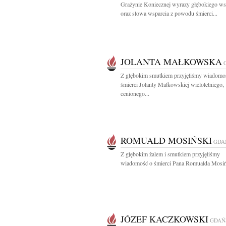
Grażynie Koniecznej wyrazy głębokiego ws
oraz słowa wsparcia z powodu śmierci...
JOLANTA MAŁKOWSKA
Z głębokim smutkiem przyjęliśmy wiadomo
śmierci Jolanty Małkowskiej wieloletniego,
cenionego...
ROMUALD MOSIŃSKI
GDA
Z głębokim żalem i smutkiem przyjęliśmy
wiadomość o śmierci Pana Romualda Mosiń
JÓZEF KACZKOWSKI
GDAŃ