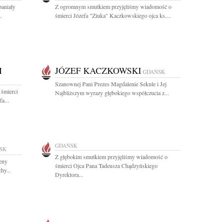
paniały
Z ogromnym smutkiem przyjęliśmy wiadomość o
.
śmierci Józefa "Ziuka" Kaczkowskiego ojca ks....
I
JÓZEF KACZKOWSKI
GDAŃSK
Szanownej Pani Prezes Magdalenie Sekule i Jej
 śmierci
Najbliższym wyrazy głębokiego współczucia z...
a...
GDAŃSK
SK
Z głębokim smutkiem przyjęliśmy wiadomość o
eny
śmierci Ojca Pana Tadeusza Chądzyńskiego
hy...
Dyrektora...