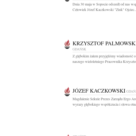
Dnia 30 maja w Sopocie odszedł od nas ws
Człowiek Józef Kaczkowski "Ziuk" Ojciec..
KRZYSZTOF PALMOWSK
GDAŃSK
Z głębokim żalem przyjęliśmy wiadomość o
naszego wieloletniego Pracownika Krzysztof
JÓZEF KACZKOWSKI
GDAŃ
Magdalenie Sekule Prezes Zarządu Ergo Ar
wyrazy głębokiego współczucia i słowa otuc