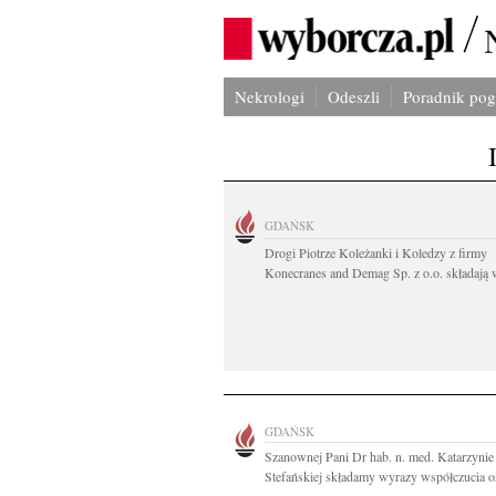
Nekrologi
Odeszli
Poradnik po
GDAŃSK
Drogi Piotrze Koleżanki i Koledzy z firmy
Konecranes and Demag Sp. z o.o. składają w
GDAŃSK
Szanownej Pani Dr hab. n. med. Katarzynie
Stefańskiej składamy wyrazy współczucia or