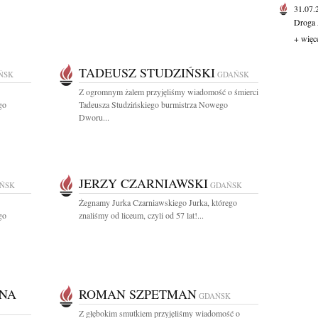
31.07
Droga 
+ więc
TADEUSZ STUDZIŃSKI
ŃSK
GDAŃSK
Z ogromnym żalem przyjęliśmy wiadomość o śmierci
go
Tadeusza Studzińskiego burmistrza Nowego
Dworu...
JERZY CZARNIAWSKI
ŃSK
GDAŃSK
Żegnamy Jurka Czarniawskiego Jurka, którego
go
znaliśmy od liceum, czyli od 57 lat!...
NA
ROMAN SZPETMAN
GDAŃSK
Z głębokim smutkiem przyjęliśmy wiadomość o