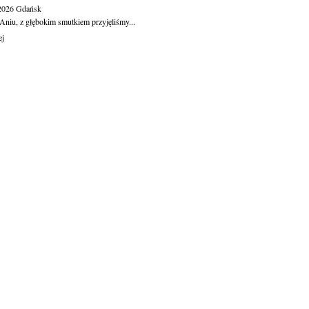
.2026
Gdańsk
Aniu, z głębokim smutkiem przyjęliśmy...
ej