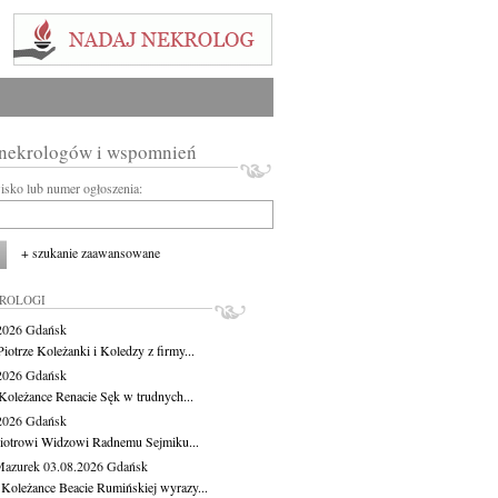
 nekrologów i wspomnień
wisko lub numer ogłoszenia:
+ szukanie zaawansowane
KROLOGI
.2026
Gdańsk
iotrze Koleżanki i Koledzy z firmy...
.2026
Gdańsk
Koleżance Renacie Sęk w trudnych...
.2026
Gdańsk
iotrowi Widzowi Radnemu Sejmiku...
Mazurek
03.08.2026
Gdańsk
 Koleżance Beacie Rumińskiej wyrazy...