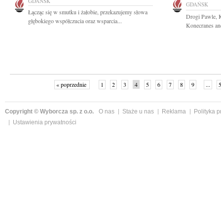
GDAŃSK
GDAŃSK
Łącząc się w smutku i żałobie, przekazujemy słowa
Drogi Pawle, K
głębokiego współczucia oraz wsparcia...
Konecranes and
« poprzednie
1
2
3
4
5
6
7
8
9
...
Copyright © Wyborcza sp. z o.o.
O nas
Staże u nas
Reklama
Polityka 
Ustawienia prywatności