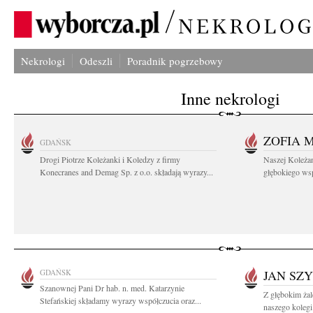
Nekrologi
Odeszli
Poradnik pogrzebowy
Inne nekrologi
ZOFIA 
GDAŃSK
Drogi Piotrze Koleżanki i Koledzy z firmy
Naszej Koleża
Konecranes and Demag Sp. z o.o. składają wyrazy...
głębokiego wspó
GDAŃSK
JAN SZ
Szanownej Pani Dr hab. n. med. Katarzynie
Z głębokim ża
Stefańskiej składamy wyrazy współczucia oraz...
naszego kolegi