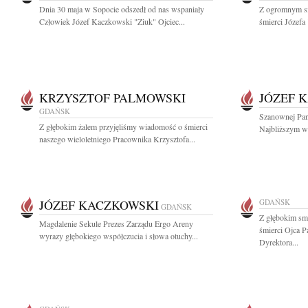
Dnia 30 maja w Sopocie odszedł od nas wspaniały
Z ogromnym s
Człowiek Józef Kaczkowski "Ziuk" Ojciec...
śmierci Józefa
KRZYSZTOF PALMOWSKI
JÓZEF 
GDAŃSK
Szanownej Pani
Z głębokim żalem przyjęliśmy wiadomość o śmierci
Najbliższym wy
naszego wieloletniego Pracownika Krzysztofa...
JÓZEF KACZKOWSKI
GDAŃSK
GDAŃSK
Z głębokim sm
Magdalenie Sekule Prezes Zarządu Ergo Areny
śmierci Ojca 
wyrazy głębokiego współczucia i słowa otuchy...
Dyrektora...