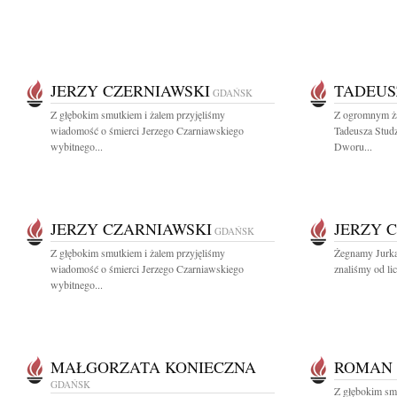
JERZY CZERNIAWSKI
TADEUS
GDAŃSK
Z głębokim smutkiem i żalem przyjęliśmy
Z ogromnym ża
wiadomość o śmierci Jerzego Czarniawskiego
Tadeusza Stud
wybitnego...
Dworu...
JERZY CZARNIAWSKI
JERZY 
GDAŃSK
Z głębokim smutkiem i żalem przyjęliśmy
Żegnamy Jurka
wiadomość o śmierci Jerzego Czarniawskiego
znaliśmy od lic
wybitnego...
MAŁGORZATA KONIECZNA
ROMAN
GDAŃSK
Z głębokim sm