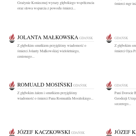
Grażynie Koniecznej wyrazy głębokiego współczucia
śmierci mgr in
oraz słowa wsparcia z powodu śmierci...
JOLANTA MAŁKOWSKA
GDAŃSK
GDAŃSK
Z głębokim smutkiem przyjęliśmy wiadomość o
Z głębokim sm
śmierci Jolanty Małkowskiej wieloletniego,
śmierci Ojca P
cenionego...
ROMUALD MOSIŃSKI
GDAŃSK
GDAŃSK
Z głębokim żalem i smutkiem przyjęliśmy
Pani Dorocie 
wiadomość o śmierci Pana Romualda Mosińskiego...
Geodezji Urzę
szczerego...
JÓZEF KACZKOWSKI
JÓZEF 
GDAŃSK