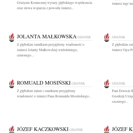
Grażynie Koniecznej wyrazy głębokiego współczucia
śmierci mgr in
oraz słowa wsparcia z powodu śmierci...
JOLANTA MAŁKOWSKA
GDAŃSK
GDAŃSK
Z głębokim smutkiem przyjęliśmy wiadomość o
Z głębokim sm
śmierci Jolanty Małkowskiej wieloletniego,
śmierci Ojca P
cenionego...
ROMUALD MOSIŃSKI
GDAŃSK
GDAŃSK
Z głębokim żalem i smutkiem przyjęliśmy
Pani Dorocie 
wiadomość o śmierci Pana Romualda Mosińskiego...
Geodezji Urzę
szczerego...
JÓZEF KACZKOWSKI
JÓZEF 
GDAŃSK