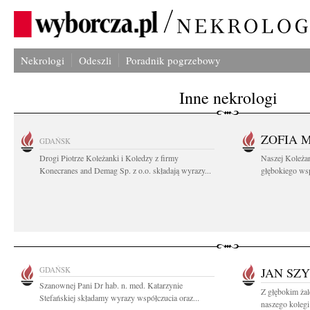
Nekrologi
Odeszli
Poradnik pogrzebowy
Inne nekrologi
ZOFIA 
GDAŃSK
Drogi Piotrze Koleżanki i Koledzy z firmy
Naszej Koleża
Konecranes and Demag Sp. z o.o. składają wyrazy...
głębokiego wspó
GDAŃSK
JAN SZ
Szanownej Pani Dr hab. n. med. Katarzynie
Z głębokim ża
Stefańskiej składamy wyrazy współczucia oraz...
naszego kolegi