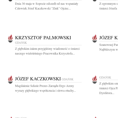
Dnia 30 maja w Sopocie odszedł od nas wspaniały
Z ogromnym s
Człowiek Józef Kaczkowski "Ziuk" Ojciec...
śmierci Józefa
KRZYSZTOF PALMOWSKI
JÓZEF 
GDAŃSK
Szanownej Pani
Z głębokim żalem przyjęliśmy wiadomość o śmierci
Najbliższym wy
naszego wieloletniego Pracownika Krzysztofa...
JÓZEF KACZKOWSKI
GDAŃSK
GDAŃSK
Z głębokim sm
Magdalenie Sekule Prezes Zarządu Ergo Areny
śmierci Ojca 
wyrazy głębokiego współczucia i słowa otuchy...
Dyrektora...