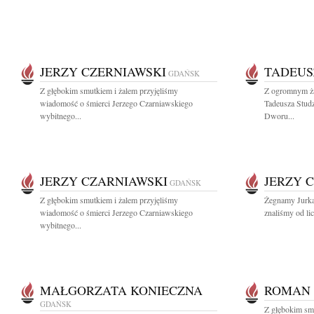
JERZY CZERNIAWSKI
TADEUS
GDAŃSK
Z głębokim smutkiem i żalem przyjęliśmy
Z ogromnym ża
wiadomość o śmierci Jerzego Czarniawskiego
Tadeusza Stud
wybitnego...
Dworu...
JERZY CZARNIAWSKI
JERZY 
GDAŃSK
Z głębokim smutkiem i żalem przyjęliśmy
Żegnamy Jurka
wiadomość o śmierci Jerzego Czarniawskiego
znaliśmy od lic
wybitnego...
MAŁGORZATA KONIECZNA
ROMAN
GDAŃSK
Z głębokim sm