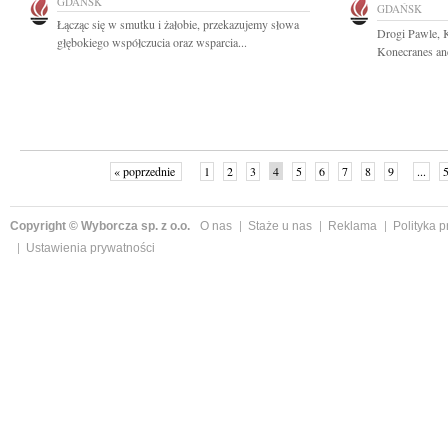
GDAŃSK
GDAŃSK
Łącząc się w smutku i żałobie, przekazujemy słowa
Drogi Pawle, K
głębokiego współczucia oraz wsparcia...
Konecranes and
« poprzednie
1
2
3
4
5
6
7
8
9
...
Copyright © Wyborcza sp. z o.o.
O nas
Staże u nas
Reklama
Polityka 
Ustawienia prywatności