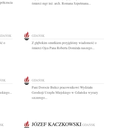
półczucia
śmierci mgr inż. arch. Romana Szpetmana...
GDAŃSK
GDAŃSK
ść o
Z głębokim smutkiem przyjęliśmy wiadomość o
śmierci Ojca Pana Roberta Domżała naszego...
ŃSK
GDAŃSK
Pani Dorocie Bulicz pracownikowi Wydziału
skiego...
Geodezji Urzędu Miejskiego w Gdańsku wyrazy
szczerego...
JÓZEF KACZKOWSKI
SK
GDAŃSK