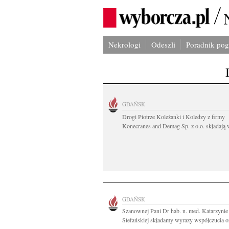
Nekrologi
Odeszli
Poradnik po
GDAŃSK
Drogi Piotrze Koleżanki i Koledzy z firmy
Konecranes and Demag Sp. z o.o. składają w
GDAŃSK
Szanownej Pani Dr hab. n. med. Katarzynie
Stefańskiej składamy wyrazy współczucia or