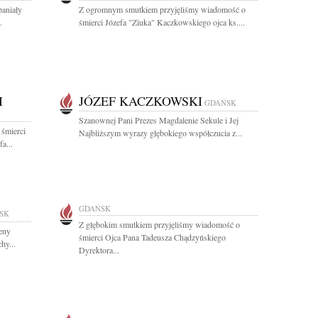
paniały
Z ogromnym smutkiem przyjęliśmy wiadomość o
.
śmierci Józefa "Ziuka" Kaczkowskiego ojca ks....
I
JÓZEF KACZKOWSKI
GDAŃSK
Szanownej Pani Prezes Magdalenie Sekule i Jej
 śmierci
Najbliższym wyrazy głębokiego współczucia z...
a...
GDAŃSK
SK
Z głębokim smutkiem przyjęliśmy wiadomość o
eny
śmierci Ojca Pana Tadeusza Chądzyńskiego
hy...
Dyrektora...