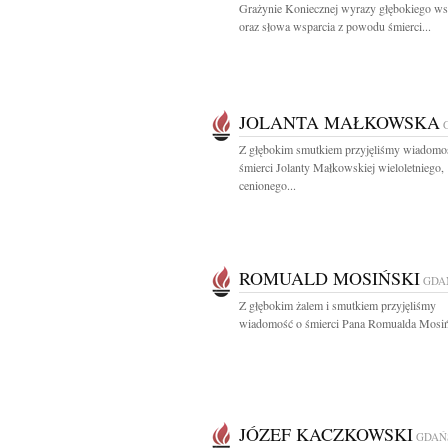
Grażynie Koniecznej wyrazy głębokiego ws
oraz słowa wsparcia z powodu śmierci...
JOLANTA MAŁKOWSKA
Z głębokim smutkiem przyjęliśmy wiadomo
śmierci Jolanty Małkowskiej wieloletniego,
cenionego...
ROMUALD MOSIŃSKI
GDA
Z głębokim żalem i smutkiem przyjęliśmy
wiadomość o śmierci Pana Romualda Mosiń
JÓZEF KACZKOWSKI
GDAŃ