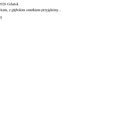
.2026
Gdańsk
Aniu, z głębokim smutkiem przyjęliśmy...
ej