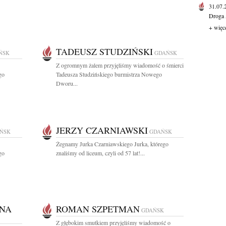
31.07
Droga 
+ więc
TADEUSZ STUDZIŃSKI
ŃSK
GDAŃSK
Z ogromnym żalem przyjęliśmy wiadomość o śmierci
go
Tadeusza Studzińskiego burmistrza Nowego
Dworu...
JERZY CZARNIAWSKI
ŃSK
GDAŃSK
Żegnamy Jurka Czarniawskiego Jurka, którego
go
znaliśmy od liceum, czyli od 57 lat!...
NA
ROMAN SZPETMAN
GDAŃSK
Z głębokim smutkiem przyjęliśmy wiadomość o