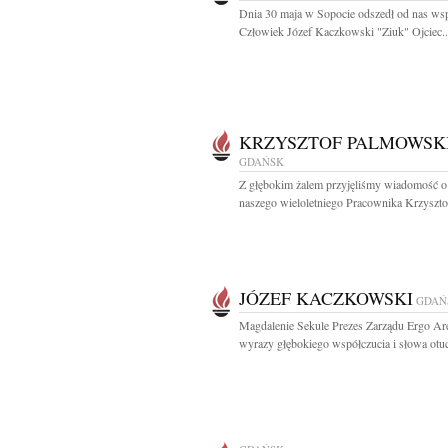
Dnia 30 maja w Sopocie odszedł od nas ws
Człowiek Józef Kaczkowski "Ziuk" Ojciec..
KRZYSZTOF PALMOWSK
GDAŃSK
Z głębokim żalem przyjęliśmy wiadomość o
naszego wieloletniego Pracownika Krzysztof
JÓZEF KACZKOWSKI
GDAŃ
Magdalenie Sekule Prezes Zarządu Ergo Ar
wyrazy głębokiego współczucia i słowa otuc