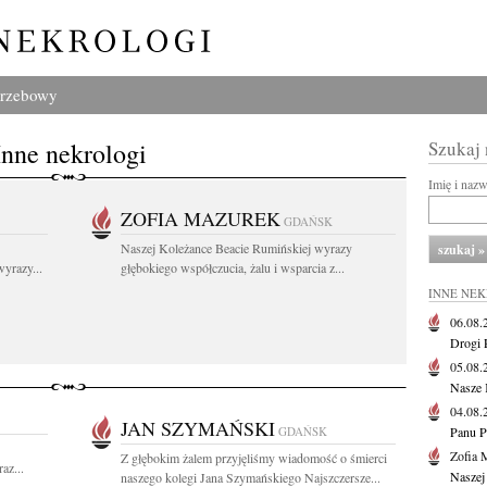
grzebowy
Inne nekrologi
Szukaj
Imię i naz
ZOFIA MAZUREK
GDAŃSK
Naszej Koleżance Beacie Rumińskiej wyrazy
yrazy...
głębokiego współczucia, żalu i wsparcia z...
INNE NE
06.08
Drogi P
05.08
Nasze 
04.08
JAN SZYMAŃSKI
GDAŃSK
Panu P
Zofia 
Z głębokim żalem przyjęliśmy wiadomość o śmierci
az...
Naszej
naszego kolegi Jana Szymańskiego Najszczersze...