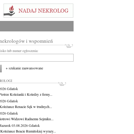
 nekrologów i wspomnień
wisko lub numer ogłoszenia:
+ szukanie zaawansowane
KROLOGI
.2026
Gdańsk
iotrze Koleżanki i Koledzy z firmy...
.2026
Gdańsk
Koleżance Renacie Sęk w trudnych...
.2026
Gdańsk
iotrowi Widzowi Radnemu Sejmiku...
Mazurek
03.08.2026
Gdańsk
 Koleżance Beacie Rumińskiej wyrazy...