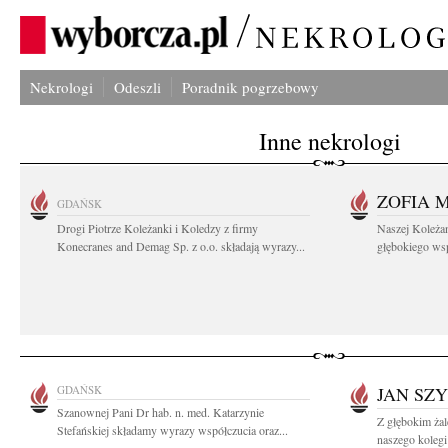
Nekrologi
Odeszli
Poradnik pogrzebowy
Inne nekrologi
ZOFIA 
GDAŃSK
Drogi Piotrze Koleżanki i Koledzy z firmy
Naszej Koleża
Konecranes and Demag Sp. z o.o. składają wyrazy...
głębokiego wspó
GDAŃSK
JAN SZ
Szanownej Pani Dr hab. n. med. Katarzynie
Z głębokim ża
Stefańskiej składamy wyrazy współczucia oraz...
naszego kolegi