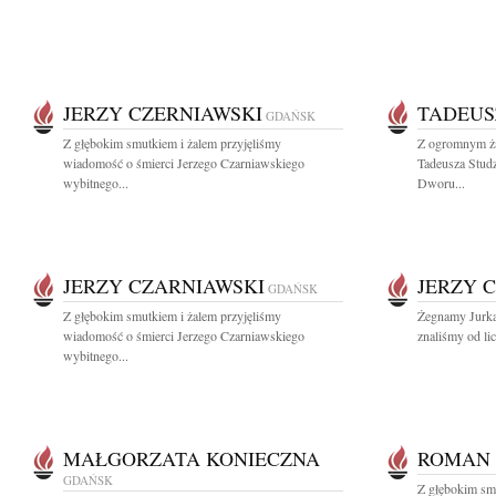
JERZY CZERNIAWSKI
TADEUS
GDAŃSK
Z głębokim smutkiem i żalem przyjęliśmy
Z ogromnym ża
wiadomość o śmierci Jerzego Czarniawskiego
Tadeusza Stud
wybitnego...
Dworu...
JERZY CZARNIAWSKI
JERZY 
GDAŃSK
Z głębokim smutkiem i żalem przyjęliśmy
Żegnamy Jurka
wiadomość o śmierci Jerzego Czarniawskiego
znaliśmy od lic
wybitnego...
MAŁGORZATA KONIECZNA
ROMAN
GDAŃSK
Z głębokim sm