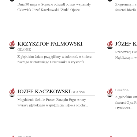
Dnia 30 maja w Sopocie odszedł od nas wspaniały
Z ogromnym s
Człowiek Józef Kaczkowski "Ziuk" Ojciec...
śmierci Józefa
KRZYSZTOF PALMOWSKI
JÓZEF 
GDAŃSK
Szanownej Pani
Z głębokim żalem przyjęliśmy wiadomość o śmierci
Najbliższym wy
naszego wieloletniego Pracownika Krzysztofa...
JÓZEF KACZKOWSKI
GDAŃSK
GDAŃSK
Z głębokim sm
Magdalenie Sekule Prezes Zarządu Ergo Areny
śmierci Ojca 
wyrazy głębokiego współczucia i słowa otuchy...
Dyrektora...