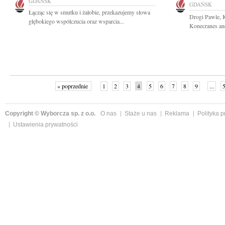
GDAŃSK
GDAŃSK
Łącząc się w smutku i żałobie, przekazujemy słowa
Drogi Pawle, K
głębokiego współczucia oraz wsparcia...
Konecranes and
« poprzednie
1
2
3
4
5
6
7
8
9
...
Copyright © Wyborcza sp. z o.o.
O nas
Staże u nas
Reklama
Polityka 
Ustawienia prywatności