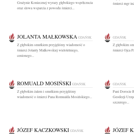
Grażynie Koniecznej wyrazy głębokiego współczucia
śmierci mgr in
oraz słowa wsparcia z powodu śmierci...
JOLANTA MAŁKOWSKA
GDAŃSK
GDAŃSK
Z głębokim smutkiem przyjęliśmy wiadomość o
Z głębokim sm
śmierci Jolanty Małkowskiej wieloletniego,
śmierci Ojca P
cenionego...
ROMUALD MOSIŃSKI
GDAŃSK
GDAŃSK
Z głębokim żalem i smutkiem przyjęliśmy
Pani Dorocie 
wiadomość o śmierci Pana Romualda Mosińskiego...
Geodezji Urzę
szczerego...
JÓZEF KACZKOWSKI
JÓZEF 
GDAŃSK