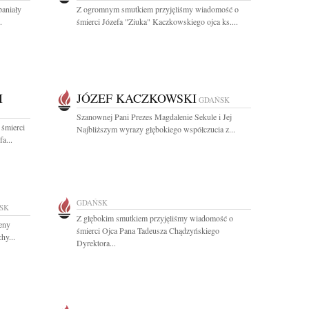
paniały
Z ogromnym smutkiem przyjęliśmy wiadomość o
.
śmierci Józefa "Ziuka" Kaczkowskiego ojca ks....
I
JÓZEF KACZKOWSKI
GDAŃSK
Szanownej Pani Prezes Magdalenie Sekule i Jej
 śmierci
Najbliższym wyrazy głębokiego współczucia z...
a...
GDAŃSK
SK
Z głębokim smutkiem przyjęliśmy wiadomość o
eny
śmierci Ojca Pana Tadeusza Chądzyńskiego
hy...
Dyrektora...