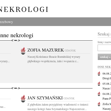
grzebowy
Inne nekrologi
Szukaj
Imię i naz
ZOFIA MAZUREK
GDAŃSK
Naszej Koleżance Beacie Rumińskiej wyrazy
yrazy...
głębokiego współczucia, żalu i wsparcia z...
INNE NE
06.08
Drogi P
05.08
Nasze 
04.08
JAN SZYMAŃSKI
GDAŃSK
Panu P
Zofia 
Z głębokim żalem przyjęliśmy wiadomość o śmierci
az...
Naszej
naszego kolegi Jana Szymańskiego Najszczersze...