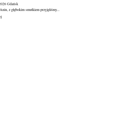
.2026
Gdańsk
Aniu, z głębokim smutkiem przyjęliśmy...
ej