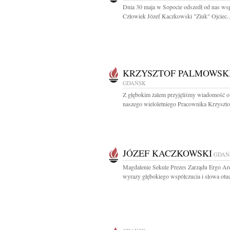
Dnia 30 maja w Sopocie odszedł od nas ws
Człowiek Józef Kaczkowski "Ziuk" Ojciec..
KRZYSZTOF PALMOWSK
GDAŃSK
Z głębokim żalem przyjęliśmy wiadomość o
naszego wieloletniego Pracownika Krzysztof
JÓZEF KACZKOWSKI
GDAŃ
Magdalenie Sekule Prezes Zarządu Ergo Ar
wyrazy głębokiego współczucia i słowa otuc