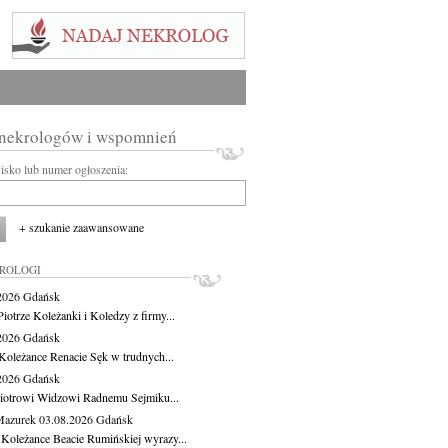
 nekrologów i wspomnień
wisko lub numer ogłoszenia:
+ szukanie zaawansowane
KROLOGI
.2026
Gdańsk
iotrze Koleżanki i Koledzy z firmy...
.2026
Gdańsk
Koleżance Renacie Sęk w trudnych...
.2026
Gdańsk
iotrowi Widzowi Radnemu Sejmiku...
Mazurek
03.08.2026
Gdańsk
 Koleżance Beacie Rumińskiej wyrazy...