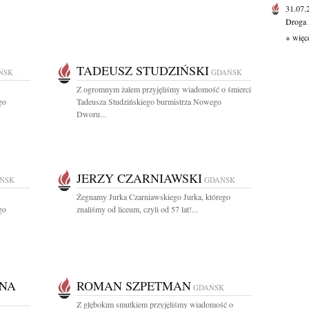
31.07
Droga 
+ więc
TADEUSZ STUDZIŃSKI
ŃSK
GDAŃSK
Z ogromnym żalem przyjęliśmy wiadomość o śmierci
go
Tadeusza Studzińskiego burmistrza Nowego
Dworu...
JERZY CZARNIAWSKI
ŃSK
GDAŃSK
Żegnamy Jurka Czarniawskiego Jurka, którego
go
znaliśmy od liceum, czyli od 57 lat!...
NA
ROMAN SZPETMAN
GDAŃSK
Z głębokim smutkiem przyjęliśmy wiadomość o