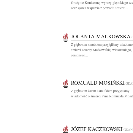
Grażynie Koniecznej wyrazy głębokiego ws
oraz słowa wsparcia z powodu śmierci...
JOLANTA MAŁKOWSKA
Z głębokim smutkiem przyjęliśmy wiadomo
śmierci Jolanty Małkowskiej wieloletniego,
cenionego...
ROMUALD MOSIŃSKI
GDA
Z głębokim żalem i smutkiem przyjęliśmy
wiadomość o śmierci Pana Romualda Mosiń
JÓZEF KACZKOWSKI
GDAŃ