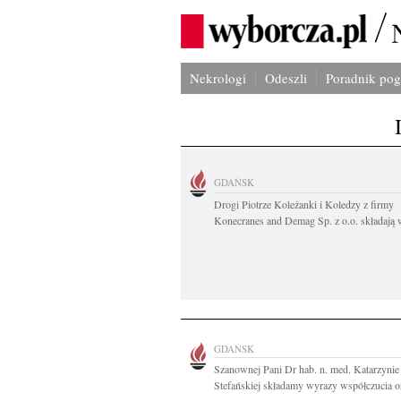
Nekrologi
Odeszli
Poradnik po
GDAŃSK
Drogi Piotrze Koleżanki i Koledzy z firmy
Konecranes and Demag Sp. z o.o. składają w
GDAŃSK
Szanownej Pani Dr hab. n. med. Katarzynie
Stefańskiej składamy wyrazy współczucia or