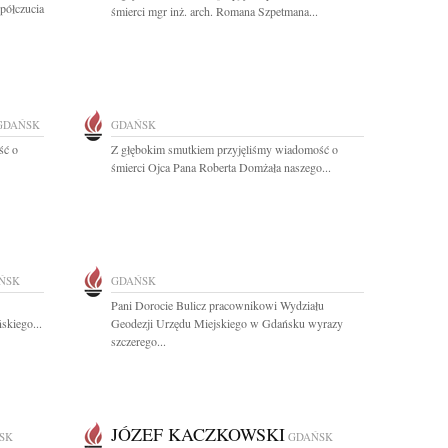
półczucia
śmierci mgr inż. arch. Romana Szpetmana...
GDAŃSK
GDAŃSK
ść o
Z głębokim smutkiem przyjęliśmy wiadomość o
śmierci Ojca Pana Roberta Domżała naszego...
ŃSK
GDAŃSK
Pani Dorocie Bulicz pracownikowi Wydziału
skiego...
Geodezji Urzędu Miejskiego w Gdańsku wyrazy
szczerego...
JÓZEF KACZKOWSKI
SK
GDAŃSK