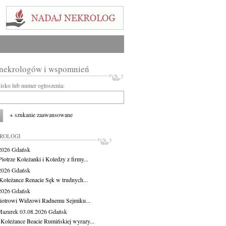
 nekrologów i wspomnień
wisko lub numer ogłoszenia:
+ szukanie zaawansowane
KROLOGI
.2026
Gdańsk
iotrze Koleżanki i Koledzy z firmy...
.2026
Gdańsk
Koleżance Renacie Sęk w trudnych...
.2026
Gdańsk
iotrowi Widzowi Radnemu Sejmiku...
Mazurek
03.08.2026
Gdańsk
 Koleżance Beacie Rumińskiej wyrazy...