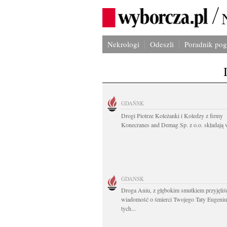
Nekrologi
Odeszli
Poradnik po
GDAŃSK
Drogi Piotrze Koleżanki i Koledzy z firmy
Konecranes and Demag Sp. z o.o. składają w
GDAŃSK
Droga Aniu, z głębokim smutkiem przyjęli
wiadomość o śmierci Twojego Taty Eugeni
tych...