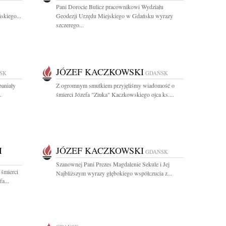
Pani Dorocie Bulicz pracownikowi Wydziału
skiego...
Geodezji Urzędu Miejskiego w Gdańsku wyrazy
szczerego...
JÓZEF KACZKOWSKI
SK
GDAŃSK
paniały
Z ogromnym smutkiem przyjęliśmy wiadomość o
.
śmierci Józefa "Ziuka" Kaczkowskiego ojca ks....
I
JÓZEF KACZKOWSKI
GDAŃSK
Szanownej Pani Prezes Magdalenie Sekule i Jej
 śmierci
Najbliższym wyrazy głębokiego współczucia z...
a...