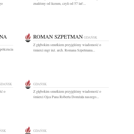
go
znaliśmy od liceum, czyli od 57 lat!...
NA
ROMAN SZPETMAN
GDAŃSK
Z głębokim smutkiem przyjęliśmy wiadomość o
półczucia
śmierci mgr inż. arch. Romana Szpetmana...
GDAŃSK
GDAŃSK
ść o
Z głębokim smutkiem przyjęliśmy wiadomość o
śmierci Ojca Pana Roberta Domżała naszego...
ŃSK
GDAŃSK