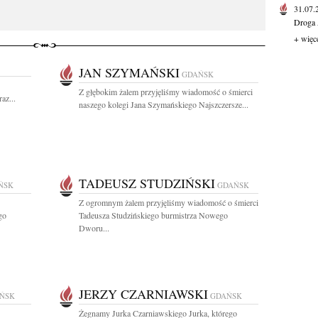
31.07
Droga 
+ więc
JAN SZYMAŃSKI
GDAŃSK
Z głębokim żalem przyjęliśmy wiadomość o śmierci
az...
naszego kolegi Jana Szymańskiego Najszczersze...
TADEUSZ STUDZIŃSKI
ŃSK
GDAŃSK
Z ogromnym żalem przyjęliśmy wiadomość o śmierci
go
Tadeusza Studzińskiego burmistrza Nowego
Dworu...
JERZY CZARNIAWSKI
ŃSK
GDAŃSK
Żegnamy Jurka Czarniawskiego Jurka, którego