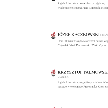
Z głębokim żalem i smutkiem przyjęliśmy
wiadomość o śmierci Pana Romualda Mosiń
JÓZEF KACZKOWSKI
GDAŃ
Dnia 30 maja w Sopocie odszedł od nas ws
Człowiek Józef Kaczkowski "Ziuk" Ojciec..
KRZYSZTOF PALMOWSK
GDAŃSK
Z głębokim żalem przyjęliśmy wiadomość o
naszego wieloletniego Pracownika Krzysztof