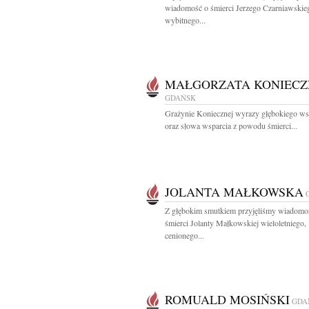
wiadomość o śmierci Jerzego Czarniawskie
wybitnego...
MAŁGORZATA KONIECZ
GDAŃSK
Grażynie Koniecznej wyrazy głębokiego ws
oraz słowa wsparcia z powodu śmierci...
JOLANTA MAŁKOWSKA
Z głębokim smutkiem przyjęliśmy wiadomo
śmierci Jolanty Małkowskiej wieloletniego,
cenionego...
ROMUALD MOSIŃSKI
GDA