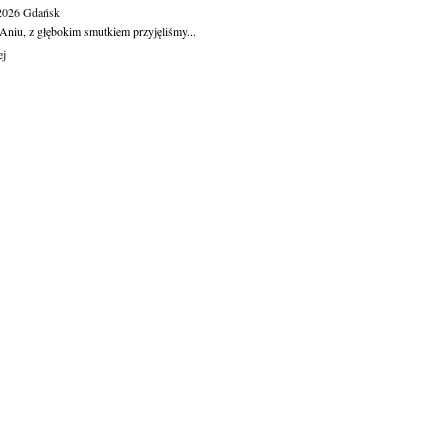
.2026
Gdańsk
Aniu, z głębokim smutkiem przyjęliśmy...
ej