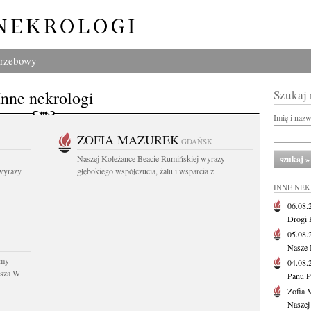
grzebowy
Inne nekrologi
Szukaj
Imię i naz
ZOFIA MAZUREK
GDAŃSK
Naszej Koleżance Beacie Rumińskiej wyrazy
yrazy...
głębokiego współczucia, żalu i wsparcia z...
INNE NE
06.08
Drogi P
05.08
Nasze 
śmy
04.08
usza W
Panu P
Zofia 
Naszej