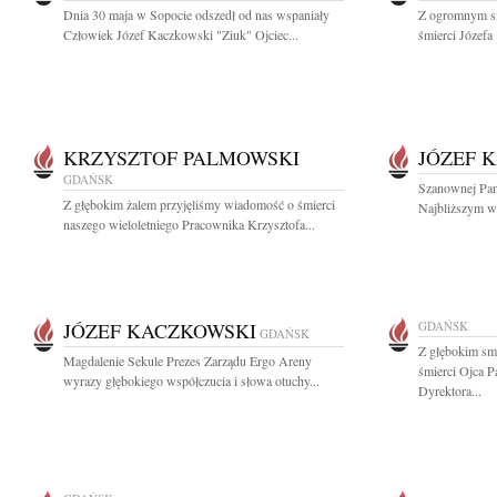
Dnia 30 maja w Sopocie odszedł od nas wspaniały
Z ogromnym s
Człowiek Józef Kaczkowski "Ziuk" Ojciec...
śmierci Józefa
KRZYSZTOF PALMOWSKI
JÓZEF 
GDAŃSK
Szanownej Pani
Z głębokim żalem przyjęliśmy wiadomość o śmierci
Najbliższym wy
naszego wieloletniego Pracownika Krzysztofa...
JÓZEF KACZKOWSKI
GDAŃSK
GDAŃSK
Z głębokim sm
Magdalenie Sekule Prezes Zarządu Ergo Areny
śmierci Ojca 
wyrazy głębokiego współczucia i słowa otuchy...
Dyrektora...