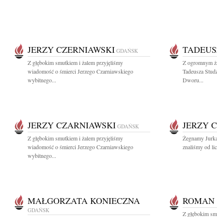
JERZY CZERNIAWSKI
TADEUS
GDAŃSK
Z głębokim smutkiem i żalem przyjęliśmy
Z ogromnym ża
wiadomość o śmierci Jerzego Czarniawskiego
Tadeusza Stud
wybitnego...
Dworu...
JERZY CZARNIAWSKI
JERZY 
GDAŃSK
Z głębokim smutkiem i żalem przyjęliśmy
Żegnamy Jurka
wiadomość o śmierci Jerzego Czarniawskiego
znaliśmy od lic
wybitnego...
MAŁGORZATA KONIECZNA
ROMAN
GDAŃSK
Z głębokim sm