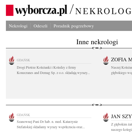
Nekrologi
Odeszli
Poradnik pogrzebowy
Inne nekrologi
ZOFIA 
GDAŃSK
Drogi Piotrze Koleżanki i Koledzy z firmy
Naszej Koleża
Konecranes and Demag Sp. z o.o. składają wyrazy...
głębokiego wspó
GDAŃSK
JAN SZ
Szanownej Pani Dr hab. n. med. Katarzynie
Z głębokim ża
Stefańskiej składamy wyrazy współczucia oraz...
naszego kolegi