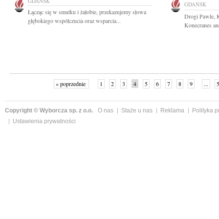
GDAŃSK
GDAŃSK
Łącząc się w smutku i żałobie, przekazujemy słowa
Drogi Pawle, K
głębokiego współczucia oraz wsparcia...
Konecranes and
« poprzednie
1
2
3
4
5
6
7
8
9
...
Copyright © Wyborcza sp. z o.o.
O nas
Staże u nas
Reklama
Polityka 
Ustawienia prywatności