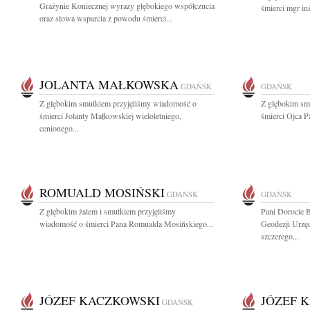
Grażynie Koniecznej wyrazy głębokiego współczucia
śmierci mgr in
oraz słowa wsparcia z powodu śmierci...
JOLANTA MAŁKOWSKA
GDAŃSK
GDAŃSK
Z głębokim smutkiem przyjęliśmy wiadomość o
Z głębokim sm
śmierci Jolanty Małkowskiej wieloletniego,
śmierci Ojca P
cenionego...
ROMUALD MOSIŃSKI
GDAŃSK
GDAŃSK
Z głębokim żalem i smutkiem przyjęliśmy
Pani Dorocie 
wiadomość o śmierci Pana Romualda Mosińskiego...
Geodezji Urzę
szczerego...
JÓZEF KACZKOWSKI
JÓZEF 
GDAŃSK